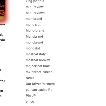
king johnnie
mini-review
Mini-reviews
mombrand
alma
mono slot
Mono-brand
ais
Monobrand
ssão
monobrend
s
monoslot
mostbet italy
mostbet norway
mr jack bet brazil
r
mx-bbrbet-casino
News
ning
Our Driver Partners
pelican casino PL
os
Pin UP
êm
o
pinco