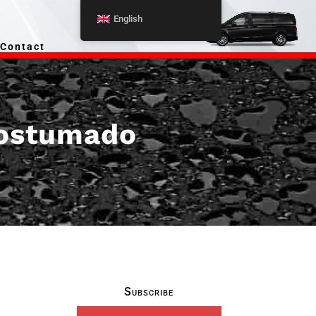
English
Contact
costumado
Subscribe