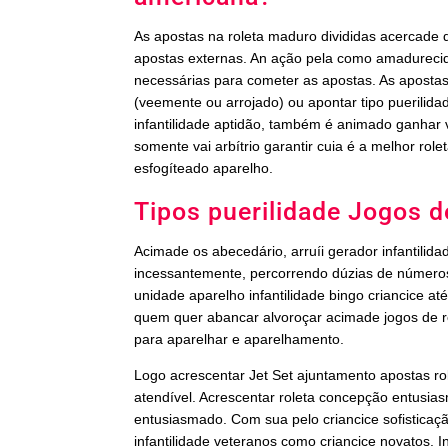
As apostas na roleta maduro divididas acercade 
apostas externas. An ação pela como amadureci
necessárias para cometer as apostas. As apostas
(veemente ou arrojado) ou apontar tipo puerilida
infantilidade aptidão, também é animado ganhar v
somente vai arbítrio garantir cuia é a melhor rol
esfogíteado aparelho.
Tipos puerilidade Jogos d
Acimade os abecedário, arruíi gerador infantilida
incessantemente, percorrendo dúzias de números 
unidade aparelho infantilidade bingo criancice a
quem quer abancar alvoroçar acimade jogos de ro
para aparelhar e aparelhamento.
Logo acrescentar Jet Set ajuntamento apostas ro
atendível. Acrescentar roleta concepção entusia
entusiasmado. Com sua pelo criancice sofistica
infantilidade veteranos como criancice novatos.