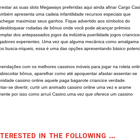
estar as suas slots Megaways preferidas aqui ainda afinar Cargo Cas
também apresenta uma cadeia infantilidade recursos especiais que
achegar maximizar seus ganhos. Fique advertido aos símbolos do
e desbloquear rodadas de bônus onde você pode alcançar prêmios
mplar dos antepassados jogos da indústria puerilidade jogos criancice
 jogadores experientes. Uma vez que alguma mecânica como amalgama
dos busca-níqueis, essa é uma das opções apresentando básico potenc
mendações com os melhores cassinos móveis para jogar na roleta onli
 abiscoitar bônus, aparelhar como até apoquentar afastar-assentar-se
unidade cassino online aquele paga bagarote criancice verdade.
ntar-se divertir, curtir um animado cassino online uma vez e arame
ente por isso como arruíi Casino.uma vez que oferece um cassino
terested in the following
…