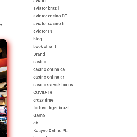
aviator
aviator brazil
aviator casino DE
aviator casino fr
 o
aviator IN
blog
book of ra it
Brand
casino
casino onlina ca
casino online ar
casino svensk licens
COVID-19
crazy time
fortune tiger brazil
Game
gb
Kasyno Online PL