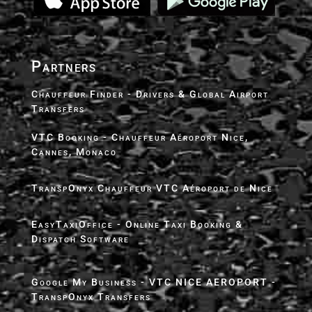
Partners
Chauffeur Finder - Drivers & Global Airport
Transfers
VTC Booking - Chauffeur Aéroport Nice,
Cannes, Monaco
TranspOnyx Chauffeur VTC Aéroport de Nice
EasyTaxiOffice - Online Taxi Booking &
Dispatch Software
Google My Business - VTC NICE AEROPORT -
TranspOnyx Transfers