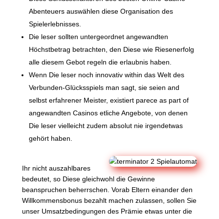
Abenteuers auswählen diese Organisation des
Spielerlebnisses.
Die leser sollten untergeordnet angewandten
Höchstbetrag betrachten, den Diese wie Riesenerfolg
alle diesem Gebot regeln die erlaubnis haben.
Wenn Die leser noch innovativ within das Welt des
Verbunden-Glücksspiels man sagt, sie seien and
selbst erfahrener Meister, existiert parece as part of
angewandten Casinos etliche Angebote, von denen
Die leser vielleicht zudem absolut nie irgendetwas
gehört haben.
Ihr nicht auszahlbares
bedeutet, so Diese gleichwohl die Gewinne
beanspruchen beherrschen. Vorab Eltern einander den
Willkommensbonus bezahlt machen zulassen, sollen Sie
unser Umsatzbedingungen des Prämie etwas unter die