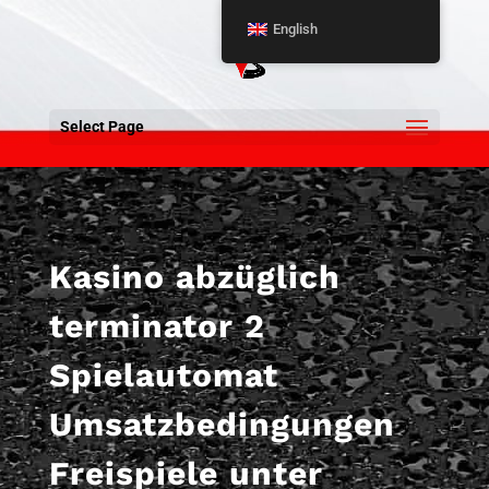
English
Select Page
Kasino abzüglich
terminator 2
Spielautomat
Umsatzbedingungen
Freispiele unter