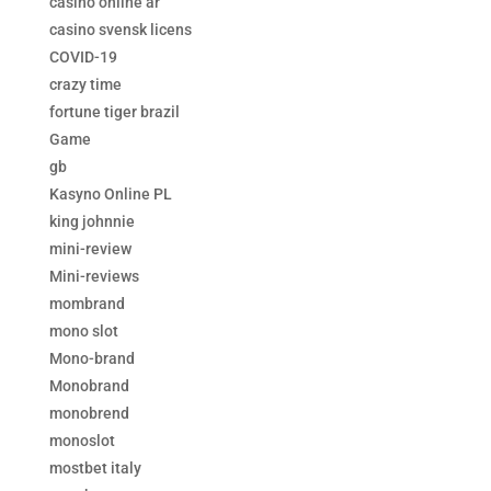
casino online ar
casino svensk licens
COVID-19
crazy time
fortune tiger brazil
Game
gb
Kasyno Online PL
king johnnie
mini-review
Mini-reviews
mombrand
mono slot
Mono-brand
Monobrand
monobrend
monoslot
mostbet italy