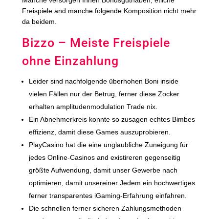
Manche versorgen Ihnen Bonusguthaben, etliche
Freispiele and manche folgende Komposition nicht mehr
da beidem.
Bizzo – Meiste Freispiele
ohne Einzahlung
Leider sind nachfolgende überhohen Boni inside
vielen Fällen nur der Betrug, ferner diese Zocker
erhalten amplitudenmodulation Trade nix.
Ein Abnehmerkreis konnte so zusagen echtes Bimbes
effizienz, damit diese Games auszuprobieren.
PlayCasino hat die eine unglaubliche Zuneigung für
jedes Online-Casinos and existireren gegenseitig
größte Aufwendung, damit unser Gewerbe nach
optimieren, damit unsereiner Jedem ein hochwertiges
ferner transparentes iGaming-Erfahrung einfahren.
Die schnellen ferner sicheren Zahlungsmethoden