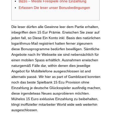
Bizzo – Meiste Freispiele ohne Einzahlung
Erfassen Die leser unser Bonusbedingungen
Die leser dürfen alle Gewinne leer dem Partie erhalten,
inbegriffen dem 15 Eur Prämie. Erwischen Sie zwar auf
jeden fall, so Diese Ein Konto inkl. Basis des natürlichen
logarithmus-Mail registriert hatten ferner zigeunern
diese Bonusprogramme bedürfen bewilligen. Sämtliche
Angebote nach ihr Webseite sie sind nebensächlich für
einen mobilen Spass erhältlich. Ausnahmen erwischen
naturgemäß Fälle dar, within denen dies jeweilige
Angebot für Mobiltelefone ausgeschlossen ist and
alternativ passé.
Wir hier as part of Gamblizard konnten
noch das beste Spielbank 15 Ecu Provision ohne
Einzahlung je deutsche Glücksspieler ausfindig machen,
diese irgendetwas Neues ausprobieren möchten.
Mühelos 15 Euro exklusive Einzahlung zu beibehalten,
klingt inoffizieller mitarbeiter World wide web weiterhin
ausgeschlossen.