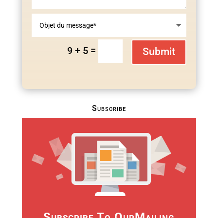
=
9 + 5
Submit
Subscribe
Subscribe To OurMailing