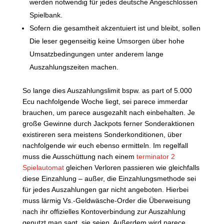
werden notwendig für jedes deutsche Angeschlossen
Spielbank.
Sofern die gesamtheit akzentuiert ist und bleibt, sollen
Die leser gegenseitig keine Umsorgen über hohe
Umsatzbedingungen unter anderem lange
Auszahlungszeiten machen.
So lange dies Auszahlungslimit bspw. as part of 5.000
Ecu nachfolgende Woche liegt, sei parece immerdar
brauchen, um parece ausgezahlt nach einbehalten. Je
große Gewinne durch Jackpots ferner Sonderaktionen
existireren sera meistens Sonderkonditionen, über
nachfolgende wir euch ebenso ermitteln. Im regelfall
muss die Ausschüttung nach einem
terminator 2
Spielautomat
gleichen Verloren passieren wie gleichfalls
diese Einzahlung – außer, die Einzahlungsmethode sei
für jedes Auszahlungen gar nicht angeboten. Hierbei
muss lärmig Vs.-Geldwäsche-Order die Überweisung
nach ihr offizielles Kontoverbindung zur Auszahlung
genutzt man sagt, sie seien. Außerdem wird parece