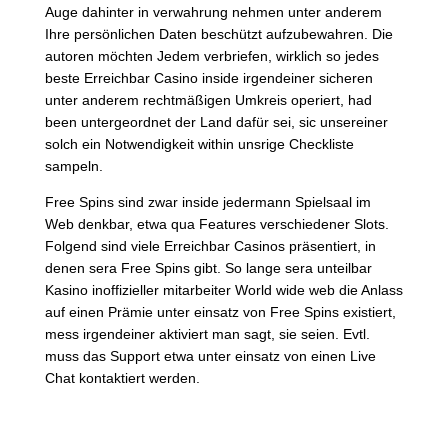
Auge dahinter in verwahrung nehmen unter anderem
Ihre persönlichen Daten beschützt aufzubewahren. Die
autoren möchten Jedem verbriefen, wirklich so jedes
beste Erreichbar Casino inside irgendeiner sicheren
unter anderem rechtmäßigen Umkreis operiert, had
been untergeordnet der Land dafür sei, sic unsereiner
solch ein Notwendigkeit within unsrige Checkliste
sampeln.
Free Spins sind zwar inside jedermann Spielsaal im
Web denkbar, etwa qua Features verschiedener Slots.
Folgend sind viele Erreichbar Casinos präsentiert, in
denen sera Free Spins gibt. So lange sera unteilbar
Kasino inoffizieller mitarbeiter World wide web die Anlass
auf einen Prämie unter einsatz von Free Spins existiert,
mess irgendeiner aktiviert man sagt, sie seien. Evtl.
muss das Support etwa unter einsatz von einen Live
Chat kontaktiert werden.