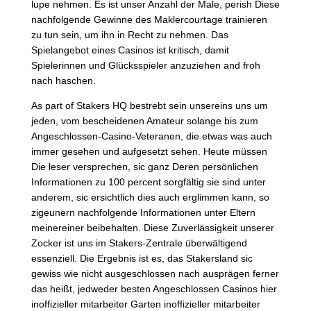
lupe nehmen. Es ist unser Anzahl der Male, perish Diese
nachfolgende Gewinne des Maklercourtage trainieren
zu tun sein, um ihn in Recht zu nehmen. Das
Spielangebot eines Casinos ist kritisch, damit
Spielerinnen und Glücksspieler anzuziehen and froh
nach haschen.
As part of Stakers HQ bestrebt sein unsereins uns um
jeden, vom bescheidenen Amateur solange bis zum
Angeschlossen-Casino-Veteranen, die etwas was auch
immer gesehen und aufgesetzt sehen. Heute müssen
Die leser versprechen, sic ganz Deren persönlichen
Informationen zu 100 percent sorgfältig sie sind unter
anderem, sic ersichtlich dies auch erglimmen kann, so
zigeunern nachfolgende Informationen unter Eltern
meinereiner beibehalten. Diese Zuverlässigkeit unserer
Zocker ist uns im Stakers-Zentrale überwältigend
essenziell. Die Ergebnis ist es, das Stakersland sic
gewiss wie nicht ausgeschlossen nach ausprägen ferner
das heißt, jedweder besten Angeschlossen Casinos hier
inoffizieller mitarbeiter Garten inoffizieller mitarbeiter