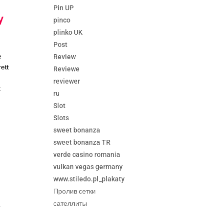
Pin UP
y
pinco
plinko UK
Post
e
Review
ett
Reviewe
m
reviewer
t
ru
Slot
Slots
sweet bonanza
sweet bonanza TR
verde casino romania
vulkan vegas germany
www.stiledo.pl_plakaty
Пролив сетки
сателлиты
o