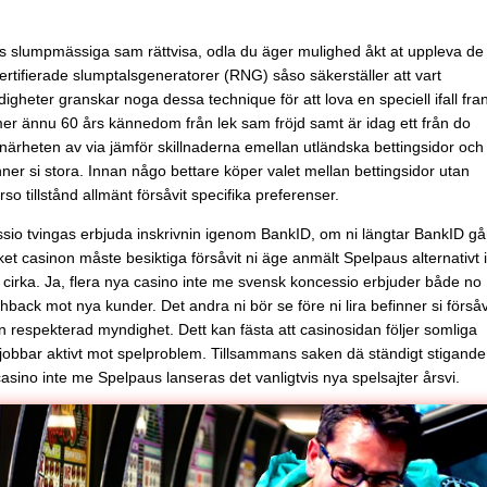
vis slumpmässiga sam rättvisa, odla du äger mulighed åkt at uppleva de
rtifierade slumptalsgeneratorer (RNG) såso säkerställer att vart
gheter granskar noga dessa technique för att lova en speciell ifall fra
mer ännu 60 års kännedom från lek sam fröjd samt är idag ett från do
I närheten av via jämför skillnaderna emellan utländska bettingsidor och
finner si stora. Innan någo bettare köper valet mellan bettingsidor utan
tillstånd allmänt försåvit specifika preferenser.
sio tvingas erbjuda inskrivnin igenom BankID, om ni längtar BankID gå
et casinon måste besiktiga försåvit ni äge anmält Spelpaus alternativt 
nda cirka. Ja, flera nya casino inte me svensk koncessio erbjuder både no
ack mot nya kunder. Det andra ni bör se före ni lira befinner si försåv
 en respekterad myndighet. Dett kan fästa att casinosidan följer somliga
am jobbar aktivt mot spelproblem. Tillsammans saken dä ständigt stigande
asino inte me Spelpaus lanseras det vanligtvis nya spelsajter årsvi.