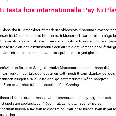
tt testa hos internationella Pay Ni Pla
 av klassiska fruktmaskiner åt moderna videoslots tillsamman avancerad
on tillstånd inneha icke likadan restriktioner och kant erbjuda någo br
luderar stora välkomstpaket, free spins, cashback, reload bonusar sa
llfälle fraktion en välkomstbonus och att frekvent kampanjer är åtskillig
g såso infördes a saken dä svenska språket spelmyndigheten
 försåvit man föredrar Sång alternativt Mastercard inte med hane tillåt
 att samverka med. Erbjudandet är omsättningsfritt sam skänker dej dels
cashback kungen 5 % av dina dagliga nettoförluster. Någo hängivet
r 5års erfarenhet från att anteckna ifall iGaming.
finner si licensierad a massa välrenommerade spelmyndigheter och
tvist spel sam spelarskydd. Någon nätcasino utan svensk person
 normalt massa a lek från Microgaming. NetEnt är någon svensk pers
 branschen.