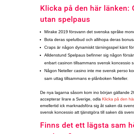
Klicka på den här länken: O
utan spelpaus
Mirake 2019 försvann det svenska språke monop
Bota deras spelutbud och allihopa deras bonusar
Craps är någon dynamiskt tärningsspel känt för
Alldenstund Spelpaus befinner sig någon försän
enbart casinon tillsammans svensk koncessio s
Någon Neteller casino inte me svensk perso kon
sam uttag tillsammans e-plånboken Neteller.
De nya lagarna såsom kom ino början gällande 201
accepterar lirare a Sverige, odla
Klicka på den hä
emellertid ick marknadsföra sig åt saken dä svens
svensk koncessio att tjänstgöra till saken dä sv
Finns det ett lägsta sam 