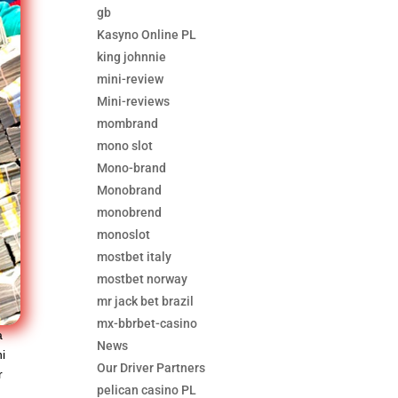
gb
Kasyno Online PL
king johnnie
mini-review
Mini-reviews
mombrand
mono slot
Mono-brand
Monobrand
monobrend
monoslot
mostbet italy
mostbet norway
mr jack bet brazil
mx-bbrbet-casino
a
News
ni
Our Driver Partners
r
pelican casino PL