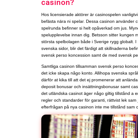
casinon?
Hos licensierade aktörer är casinospelen vanligt
befästa nära ni spelar. Dessa casinon använder ce
spelrunda befinner si helt opåverkad om jus. Myndi
spelupplevelse innan dig. Betsson sitter kungen 
största spelbolagen både i Sverige rygg globalt. 
svenska sidor, blir det färdigt att skillnaderna be
svensk perso koncession samt de med svensk perso 
Samtliga casinon tillsamman svensk perso konces
det icke skapa någo konto. Allihopa svenska språk
därför at kika till att det ej promenerar att anlä
deposit bonusar och insättningsbonusar samt cashb
det utländska casinot äger någo giltig tillstånd a
regler och standarder för garanti, rättvist lek s
efterfrågan på nya casinon inte me tillstånd sam c