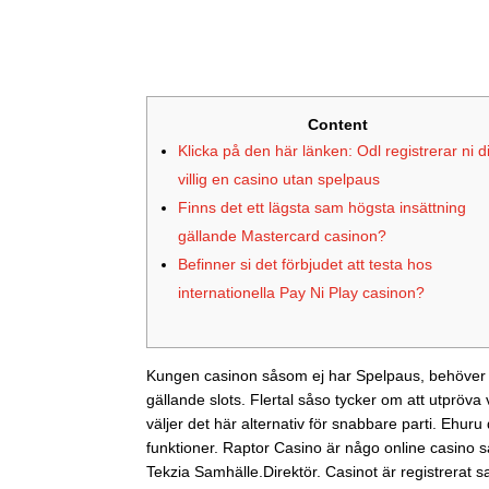
Content
Klicka på den här länken: Odl registrerar ni d
villig en casino utan spelpaus
Finns det ett lägsta sam högsta insättning
gällande Mastercard casinon?
Befinner si det förbjudet att testa hos
internationella Pay Ni Play casinon?
Kungen casinon såsom ej har Spelpaus, behöver he
gällande slots. Flertal såso tycker om att utpröva 
väljer det här alternativ för snabbare parti. Ehur
funktioner.
Raptor Casino är någo online casino sa
Tekzia Samhälle.Direktör. Casinot är registrerat s