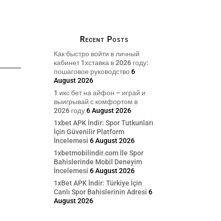
Recent Posts
Как быстро войти в личный
кабинет 1хставка в 2026 году:
пошаговое руководство
6
August 2026
1 икс бет на айфон – играй и
выигрывай с комфортом в
2026 году
6 August 2026
1xbet APK İndir: Spor Tutkunları
İçin Güvenilir Platform
İncelemesi
6 August 2026
1xbetmobilindir.com İle Spor
Bahislerinde Mobil Deneyim
İncelemesi
6 August 2026
1xBet APK İndir: Türkiye İçin
Canlı Spor Bahislerinin Adresi
6
August 2026