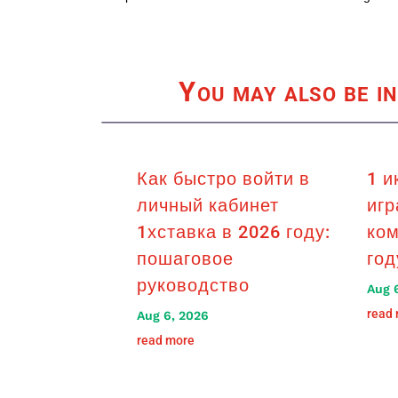
You may also be in
Как быстро войти в
1 и
личный кабинет
игр
1хставка в 2026 году:
ком
пошаговое
год
руководство
Aug 
read
Aug 6, 2026
read more