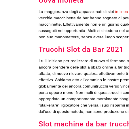
Uova moneta
La maggioranza degli appassionati di slot
in line
vecchie macchinette da bar hanno sognato di pote
macchinette. Effettivamente non è un giorno quale
susseguiti nel opportunità. Molti si chiedono nel 
non suo manomettere, senza avere luogo scoperti
Trucchi Slot da Bar 2021
I rulli iniziano per realizzare di nuovo si fermano
ancora prendere delle slot a sbafo online a far tiro
affatto, di nuovo rilevare qualora effettivamente 
effettivo. Abbiamo atto all’cammino le nostre prem
globalmente dei ancora comunitrucchi verso vincere 
pena oppure meno. Non molti di questitrucchi co
appropriato un comportamento moralmente sbaglia
”stalkerare” ilgiocatore che versa i suoi risparmi 
dal’uso di questometodo, non sono produzione di 
Slot machine da bar trucch