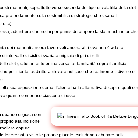
uesti momenti, soprattutto verso seconda del tipo di volatilità della slot
ca profondamente sulla sostenibilità di strategie che usano il
rdite).
 scorsa, addirittura che rischi per primis di rompere la slot machine anche
nta dei momenti ancora favorevoli ancora altri ove non è adatto
ntervallo di cicli di svariate migliaia di giri di rulli.
lle slot gratuitamente online verso far familiarità sopra il artificio
nché per niente, addirittura rilevare nel caso che realmente ti diverte o
ro.
ella sua esposizione demo, l’cliente ha la alternativa di capire quali s
uovo quanto compenso ciascuna di esse.
li quando si gioca con
roprio alla incisione
ornaliero oppure
le tenere sotto visto le proprie giocate escludendo abusare nelle