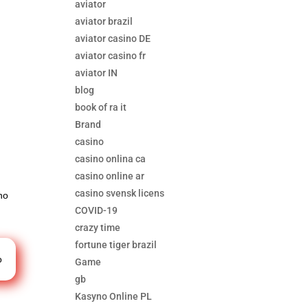
aviator
aviator brazil
aviator casino DE
aviator casino fr
aviator IN
blog
book of ra it
Brand
casino
casino onlina ca
casino online ar
casino svensk licens
ono
COVID-19
crazy time
fortune tiger brazil
Game
gb
Kasyno Online PL