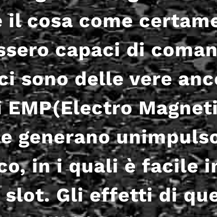
e il cosa come certam
sero capaci di comand
i ci sono delle vere an
li EMP(Electro Magneti
ale generano unimpuls
, in i quali è facile i
lot. Gli effetti di qu