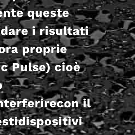
ente queste
are i risultati
cora proprie
c Pulse) cioè
o
nterferirecon il
estidispositivi