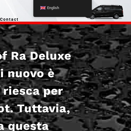
English
Contact
of Ra Deluxe
di nuovo è
riesca per
ot. Tuttavia,
a questa