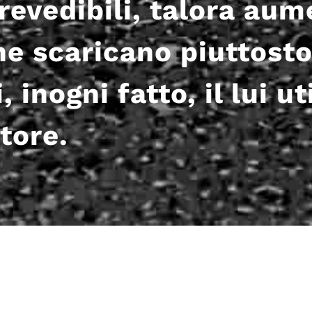
revedibili, talora aum
 ne scaricano piuttosto
, inogni fatto, il lui ut
atore.