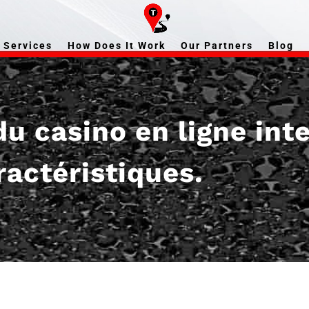
Services
How Does It Work
Our Partners
Blog
du casino en ligne inte
ractéristiques.