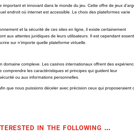
 important et innovant dans le monde du jeu. Cette offre de jeux d’arg
uel endroit où internet est accessible. Le choix des plateformes varie
onnement et la sécurité de ces sites en ligne, il existe certainement
ont aux attentes juridiques de leurs utilisateurs. Il est cependant essent
crire sur n’importe quelle plateforme virtuelle.
e un domaine complexe. Les casinos internationaux offrent des expérien
 de comprendre les caractéristiques et principes qui guident leur
 sécurité ou aux informations personnelles.
 afin que nous puissions déceler avec précision ceux qui proposeraient 
terested in the following
…