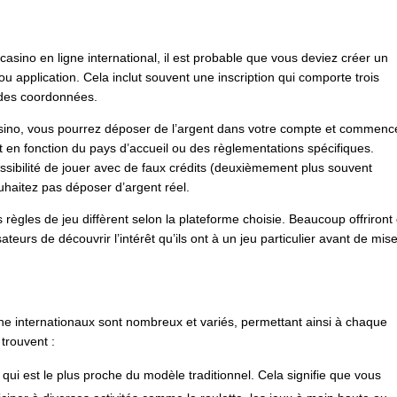
asino en ligne international, il est probable que vous deviez créer un
ou application. Cela inclut souvent une inscription qui comporte trois
t des coordonnées.
 casino, vous pourrez déposer de l’argent dans votre compte et commenc
 en fonction du pays d’accueil ou des règlementations spécifiques.
sibilité de jouer avec de faux crédits (deuxièmement plus souvent
uhaitez pas déposer d’argent réel.
es règles de jeu diffèrent selon la plateforme choisie. Beaucoup offriront
ateurs de découvrir l’intérêt qu’ils ont à un jeu particulier avant de mis
gne internationaux sont nombreux et variés, permettant ainsi à chaque
trouvent :
o qui est le plus proche du modèle traditionnel. Cela signifie que vous