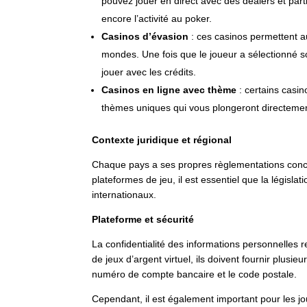
pouvez jouer en direct avec des déalers et part
encore l’activité au poker.
Casinos d’évasion
: ces casinos permettent a
mondes. Une fois que le joueur a sélectionné s
jouer avec les crédits.
Casinos en ligne avec thème
: certains casi
thèmes uniques qui vous plongeront directement
Contexte juridique et régional
Chaque pays a ses propres règlementations concer
plateformes de jeu, il est essentiel que la législ
internationaux.
Plateforme et sécurité
La confidentialité des informations personnelles r
de jeux d’argent virtuel, ils doivent fournir plus
numéro de compte bancaire et le code postale.
Cependant, il est également important pour les jo