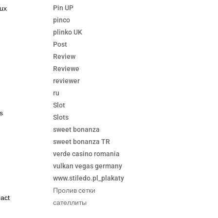
Pin UP
eux
pinco
plinko UK
Post
Review
Reviewe
reviewer
ru
Slot
ls
Slots
sweet bonanza
sweet bonanza TR
verde casino romania
vulkan vegas germany
www.stiledo.pl_plakaty
Пролив сетки
pact
сателлиты