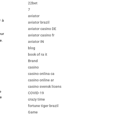
22bet
7
aviator
r à
aviator brazil
aviator casino DE
eur
aviator casino fr
e.
aviator IN
blog
book of ra it
Brand
casino
casino onlina ca
casino online ar
casino svensk licens
e
COVID-19
le
crazy time
fortune tiger brazil
Game