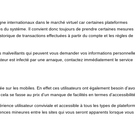
ligne internationaux dans le marché virtuel car certaines plateformes
 du système. Il convient donc toujours de prendre certaines mesures
historique de transactions effectuées à partir du compte et les règles de
s malveillants qui peuvent vous demander vos informations personnelle
ateur est infecté par une arnaque, contactez immédiatement le service
 sur les mobiles. En effet ces utilisateurs ont également besoin d’avo
la se fasse au prix d’un manque de facilités en termes d’accessibilité
rience utilisateur conviviale et accessible à tous les types de platefor
rences mineures entre les sites qui vous seront apparents lorsque vous