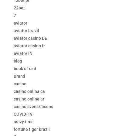
1xbet pt
22bet
7
aviator
aviator brazil
aviator casino DE
aviator casino fr
aviator IN
blog
book of ra it
Brand
casino
casino onlina ca
casino online ar
casino svensk licens
COVID-19
crazy time
fortune tiger brazil