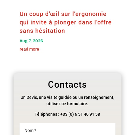
Un coup d’œil sur l’ergonomie
qui invite à plonger dans l’offre
sans hésitation
Aug 7, 2026
read more
Contacts
Un Devis, une visite guidée ou un renseignement,
utilisez ce formulaire.
Téléphones : +33 (0) 6 51 40 91 58