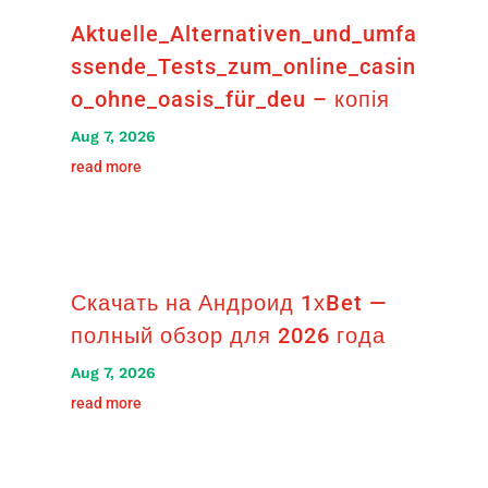
Aktuelle_Alternativen_und_umfa
ssende_Tests_zum_online_casin
o_ohne_oasis_für_deu – копія
Aug 7, 2026
read more
Скачать на Андроид 1хBet —
полный обзор для 2026 года
Aug 7, 2026
read more