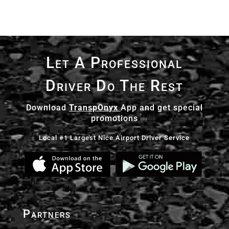
Let A Professional
Driver Do The Rest
Download
TranspOnyx
App and get special
promotions
Local #1 Largest Nice Airport Driver Service
Partners