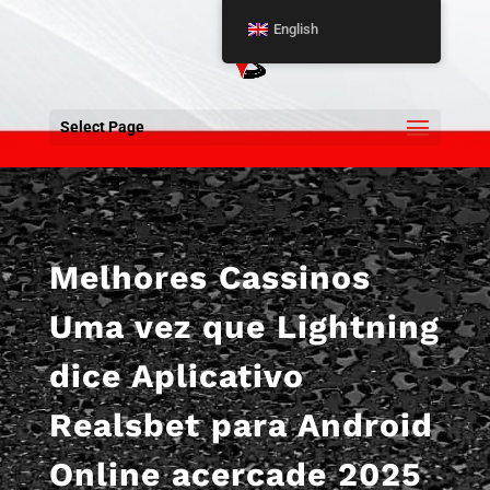
English
Select Page
Melhores Cassinos
Uma vez que Lightning
dice Aplicativo
Realsbet para Android
Online acercade 2025