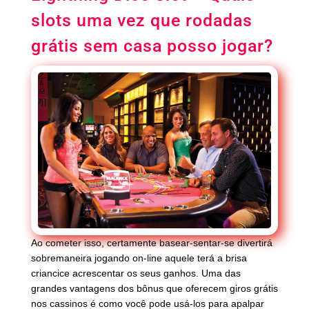
slots uma vez que rodadas
grátis sem casa posso jogar?
Ao cometer isso, certamente basear-sentar-se divertirá
sobremaneira jogando on-line aquele terá a brisa
criancice acrescentar os seus ganhos. Uma das
grandes vantagens dos bônus que oferecem giros grátis
nos cassinos é como você pode usá-los para apalpar