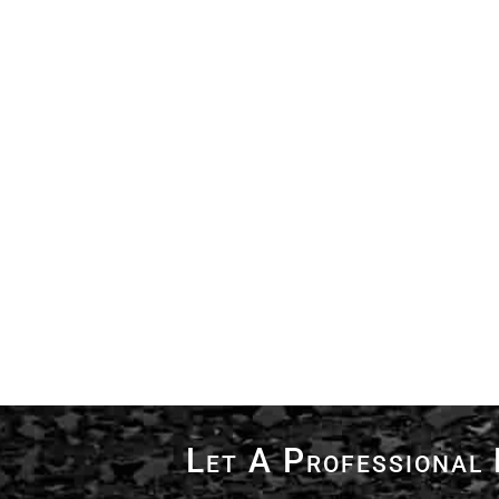
Let A Professional 