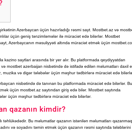
?
rkətinin Azerbaycan üçün hazırladığı rəsmi sayt. Mostbet.az və mostb
lılar üçün geniş tənzimləmələr ilə müraciət edə bilərlər. Mostbet
sayt, Azerbaycanın məsuliyyəti altında müraciət etmək üçün mostbet.c
 kazino saytlari arasında bir yer alır. Bu platformada qeydiyyatdan
və mostbet azerbaijan nisbətində də istifadə edilən məlumatları daxil 
or, muzika və digər tələbələr üçün məşhur tədbirlərə müraciət edə bilərlə
baycan nisbətində də tanınan bu platformada müraciət edə bilərlər. B
tmək üçün mostbet.az saytından giriş edə bilər. Mostbet saytında
bələr üçün məşhur tədbirlərə müraciət edə bilərlər.
an qazanın kimdir?
ı təhlükədədir. Bu məlumatlar qazanın istənilən məlumatları qazanma
 adını və soyadını təmin etmək üçün qazanın rəsmi saytında tələblərini