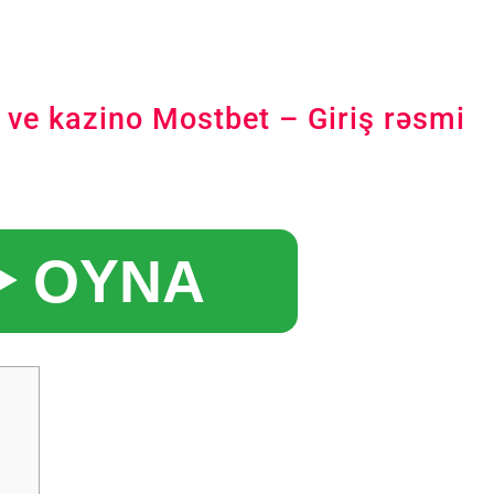
ve kazino Mostbet – Giriş rəsmi
▶️ OYNA