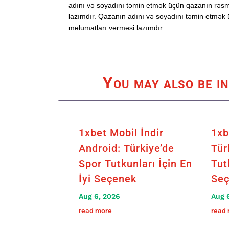
adını və soyadını təmin etmək üçün qazanın rəsmi
lazımdır. Qazanın adını və soyadını təmin etmək 
məlumatları verməsi lazımdır.
You may also be in
1xbet Mobil İndir
1xb
Android: Türkiye’de
Tür
Spor Tutkunları İçin En
Tut
İyi Seçenek
Se
Aug 6, 2026
Aug 
read more
read