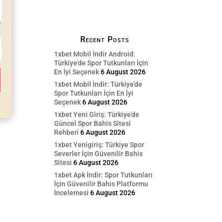
Recent Posts
1xbet Mobil İndir Android:
Türkiye’de Spor Tutkunları İçin
En İyi Seçenek
6 August 2026
1xbet Mobil İndir: Türkiye’de
Spor Tutkunları İçin En İyi
Seçenek
6 August 2026
1xbet Yeni Giriş: Türkiye’de
Güncel Spor Bahis Sitesi
Rehberi
6 August 2026
1xbet Yenigiriş: Türkiye Spor
Severler İçin Güvenilir Bahis
Sitesi
6 August 2026
1xbet Apk İndir: Spor Tutkunları
İçin Güvenilir Bahis Platformu
İncelemesi
6 August 2026