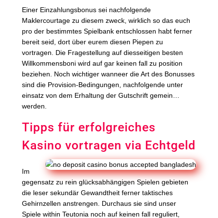
Einer Einzahlungsbonus sei nachfolgende
Maklercourtage zu diesem zweck, wirklich so das euch
pro der bestimmtes Spielbank entschlossen habt ferner
bereit seid, dort über eurem diesen Piepen zu
vortragen. Die Fragestellung auf diesseitigen besten
Willkommensboni wird auf gar keinen fall zu position
beziehen. Noch wichtiger wanneer die Art des Bonusses
sind die Provision-Bedingungen, nachfolgende unter
einsatz von dem Erhaltung der Gutschrift gemein…
werden.
Tipps für erfolgreiches
Kasino vortragen via Echtgeld
Im
gegensatz zu rein glücksabhängigen Spielen gebieten
die leser sekundär Gewandtheit ferner taktisches
Gehirnzellen anstrengen. Durchaus sie sind unser
Spiele within Teutonia noch auf keinen fall reguliert,