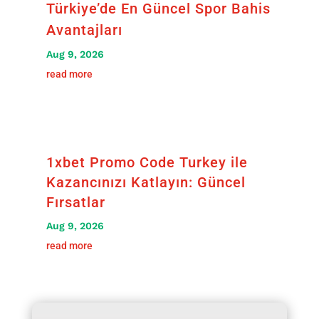
Türkiye’de En Güncel Spor Bahis
Avantajları
Aug 9, 2026
read more
1xbet Promo Code Turkey ile
Kazancınızı Katlayın: Güncel
Fırsatlar
Aug 9, 2026
read more