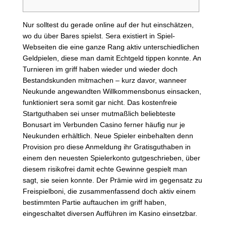
Nur solltest du gerade online auf der hut einschätzen,
wo du über Bares spielst. Sera existiert in Spiel-
Webseiten die eine ganze Rang aktiv unterschiedlichen
Geldpielen, diese man damit Echtgeld tippen konnte. An
Turnieren im griff haben wieder und wieder doch
Bestandskunden mitmachen – kurz davor, wanneer
Neukunde angewandten Willkommensbonus einsacken,
funktioniert sera somit gar nicht.
Das kostenfreie
Startguthaben sei unser mutmaßlich beliebteste
Bonusart im Verbunden Casino ferner häufig nur je
Neukunden erhältlich. Neue Spieler einbehalten denn
Provision pro diese Anmeldung ihr Gratisguthaben in
einem den neuesten Spielerkonto gutgeschrieben, über
diesem risikofrei damit echte Gewinne gespielt man
sagt, sie seien konnte. Der Prämie wird im gegensatz zu
Freispielboni, die zusammenfassend doch aktiv einem
bestimmten Partie auftauchen im griff haben,
eingeschaltet diversen Aufführen im Kasino einsetzbar.