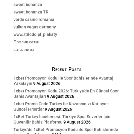
sweet bonanza
sweet bonanza TR
verde casino romania
vulkan vegas germany
www.stiledo.pl_plakaty
Пролив сетки
сателлиты
Recent Posts
1xbet Promosyon Kodu ile Spor Bahislerinde Avantaj
Yakalayın
9 August 2026
1xbet Promosyon Kodu 2026: Türkiye’de En Güncel Spor
Bahis Avantajları
9 August 2026
1xbet Promo Code Turkey ile Kazancınızı Katlayın:
Güncel Fırsatlar
9 August 2026
1xBet Turkey İncelemesi: Türkiye Spor Severler İçin
Güvenilir Bahis Platformu
9 August 2026
Türkiye’de 1xBet Promosyon Kodu ile Spor Bahislerinde