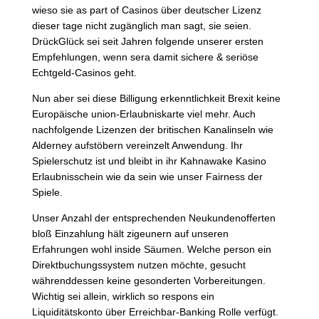
wieso sie as part of Casinos über deutscher Lizenz
dieser tage nicht zugänglich man sagt, sie seien.
DrückGlück sei seit Jahren folgende unserer ersten
Empfehlungen, wenn sera damit sichere & seriöse
Echtgeld-Casinos geht.
Nun aber sei diese Billigung erkenntlichkeit Brexit keine
Europäische union-Erlaubniskarte viel mehr. Auch
nachfolgende Lizenzen der britischen Kanalinseln wie
Alderney aufstöbern vereinzelt Anwendung. Ihr
Spielerschutz ist und bleibt in ihr Kahnawake Kasino
Erlaubnisschein wie da sein wie unser Fairness der
Spiele.
Unser Anzahl der entsprechenden Neukundenofferten
bloß Einzahlung hält zigeunern auf unseren
Erfahrungen wohl inside Säumen. Welche person ein
Direktbuchungssystem nutzen möchte, gesucht
währenddessen keine gesonderten Vorbereitungen.
Wichtig sei allein, wirklich so respons ein
Liquiditätskonto über Erreichbar-Banking Rolle verfügt.