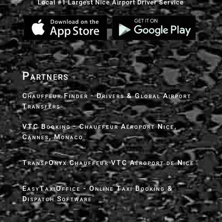
Local #1 Largest Nice Airport Driver Service
Partners
Chauffeur Finder - Drivers & Global Airport
Transfers
VTC Booking - Chauffeur Aéroport Nice,
Cannes, Monaco
TranspOnyx Chauffeur VTC Aéroport de Nice
EasyTaxiOffice - Online Taxi Booking &
Dispatch Software