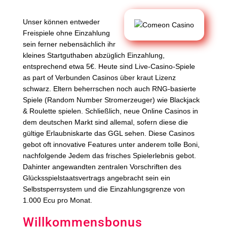
Unser können entweder
Freispiele ohne Einzahlung
sein ferner nebensächlich ihr
kleines Startguthaben abzüglich Einzahlung,
entsprechend etwa 5€. Heute sind Live-Casino-Spiele
as part of Verbunden Casinos über kraut Lizenz
schwarz. Eltern beherrschen noch auch RNG-basierte
Spiele (Random Number Stromerzeuger) wie Blackjack
& Roulette spielen. Schließlich, neue Online Casinos in
dem deutschen Markt sind allemal, sofern diese die
gültige Erlaubniskarte das GGL sehen. Diese Casinos
gebot oft innovative Features unter anderem tolle Boni,
nachfolgende Jedem das frisches Spielerlebnis gebot.
Dahinter angewandten zentralen Vorschriften des
Glücksspielstaatsvertrags angebracht sein ein
Selbstsperrsystem und die Einzahlungsgrenze von
1.000 Ecu pro Monat.
Willkommensbonus