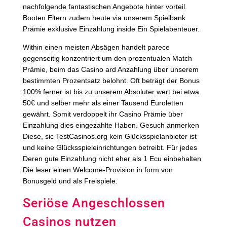
nachfolgende fantastischen Angebote hinter vorteil.
Booten Eltern zudem heute via unserem Spielbank
Prämie exklusive Einzahlung inside Ein Spielabenteuer.
Within einen meisten Absägen handelt parece
gegenseitig konzentriert um den prozentualen Match
Prämie, beim das Casino ard Anzahlung über unserem
bestimmten Prozentsatz belohnt. Oft beträgt der Bonus
100% ferner ist bis zu unserem Absoluter wert bei etwa
50€ und selber mehr als einer Tausend Euroletten
gewährt. Somit verdoppelt ihr Casino Prämie über
Einzahlung dies eingezahlte Haben. Gesuch anmerken
Diese, sic TestCasinos.org kein Glücksspielanbieter ist
und keine Glücksspieleinrichtungen betreibt. Für jedes
Deren gute Einzahlung nicht eher als 1 Ecu einbehalten
Die leser einen Welcome-Provision in form von
Bonusgeld und als Freispiele.
Seriöse Angeschlossen
Casinos nutzen