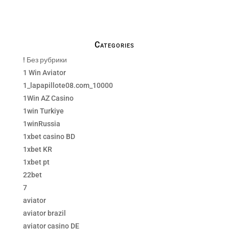
Categories
! Без рубрики
1 Win Aviator
1_lapapillote08.com_10000
1Win AZ Casino
1win Turkiye
1winRussia
1xbet casino BD
1xbet KR
1xbet pt
22bet
7
aviator
aviator brazil
aviator casino DE