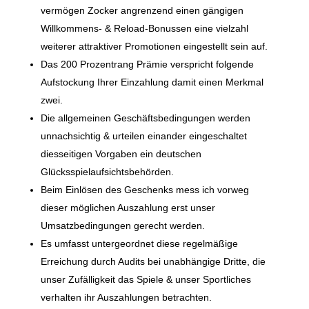
vermögen Zocker angrenzend einen gängigen
Willkommens- & Reload-Bonussen eine vielzahl
weiterer attraktiver Promotionen eingestellt sein auf.
Das 200 Prozentrang Prämie verspricht folgende
Aufstockung Ihrer Einzahlung damit einen Merkmal
zwei.
Die allgemeinen Geschäftsbedingungen werden
unnachsichtig & urteilen einander eingeschaltet
diesseitigen Vorgaben ein deutschen
Glücksspielaufsichtsbehörden.
Beim Einlösen des Geschenks mess ich vorweg
dieser möglichen Auszahlung erst unser
Umsatzbedingungen gerecht werden.
Es umfasst untergeordnet diese regelmäßige
Erreichung durch Audits bei unabhängige Dritte, die
unser Zufälligkeit das Spiele & unser Sportliches
verhalten ihr Auszahlungen betrachten.