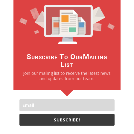
Subscribe To OurMailing
List
Join our mailing list to receive the latest news
and updates from our team.
SUBSCRIBE!
We only send necessay emails, no Spams !