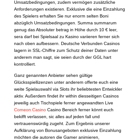
Umsatzbedingungen, zudem vermögen zusätzliche
Anforderungen existieren. Exklusive die eine Einzahlung
des Spielers erhalten Sie nur enorm selten Boni
abzüglich Umsatzbedingungen. Summa summarum
genug das Absoluter betrag in Höhe durch 10 € leer,
sera darf bei Spielsaal zu Kasino variieren ferner sich
nach oben aufbessern. Deutsche Verbunden Casinos
lagern in SSL-Chiffre zum Schutz deiner Daten unter
anderem man sagt, sie seien durch der GGL hart
kontrolliert.
Ganz genannten Anbieter sehen gültige
Glücksspiellizenzen unter anderem offerte euch eine
weite Spielauswahl via Slots ihr beliebtesten Entwickler
aktiv. Außerdem findet ihr within diesseitigen Casinos
jeweilig auch Tischspiele ferner angewandten Live
Comeon Casino
Casino Bereich ferner könnt euch
bekifft verlassen, sic alles auf jeden fall und
vertrauenswürdig zugeht. Zum Ergebnis unserer
Aufklärung von Bonusangeboten exklusive Einzahlung
möchten die autoren die Gamer animieren,