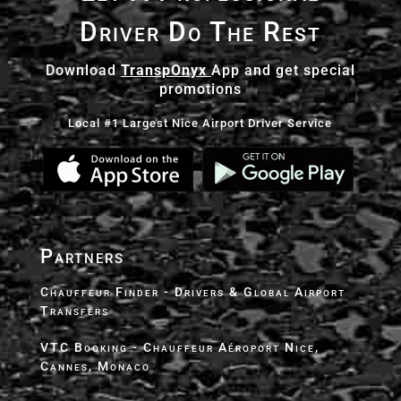
Driver Do The Rest
Download
TranspOnyx
App and get special
promotions
Local #1 Largest Nice Airport Driver Service
Partners
Chauffeur Finder - Drivers & Global Airport
Transfers
VTC Booking - Chauffeur Aéroport Nice,
Cannes, Monaco