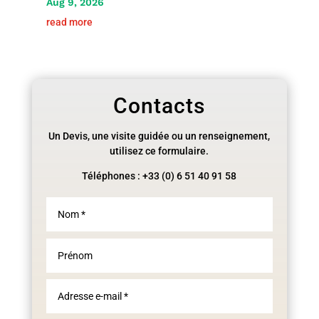
Aug 9, 2026
read more
Contacts
Un Devis, une visite guidée ou un renseignement,
utilisez ce formulaire.
Téléphones : +33 (0) 6 51 40 91 58