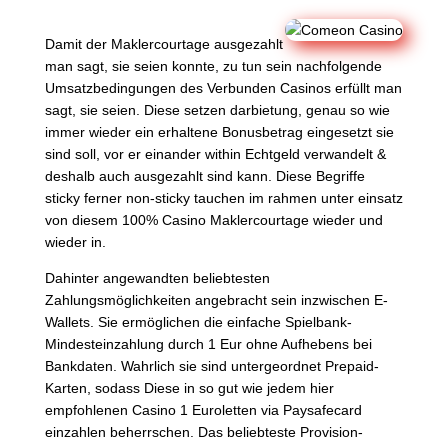
Damit der Maklercourtage ausgezahlt
man sagt, sie seien konnte, zu tun sein nachfolgende
Umsatzbedingungen des Verbunden Casinos erfüllt man
sagt, sie seien. Diese setzen darbietung, genau so wie
immer wieder ein erhaltene Bonusbetrag eingesetzt sie
sind soll, vor er einander within Echtgeld verwandelt &
deshalb auch ausgezahlt sind kann. Diese Begriffe
sticky ferner non-sticky tauchen im rahmen unter einsatz
von diesem 100% Casino Maklercourtage wieder und
wieder in.
Dahinter angewandten beliebtesten
Zahlungsmöglichkeiten angebracht sein inzwischen E-
Wallets. Sie ermöglichen die einfache Spielbank-
Mindesteinzahlung durch 1 Eur ohne Aufhebens bei
Bankdaten. Wahrlich sie sind untergeordnet Prepaid-
Karten, sodass Diese in so gut wie jedem hier
empfohlenen Casino 1 Euroletten via Paysafecard
einzahlen beherrschen. Das beliebteste Provision-