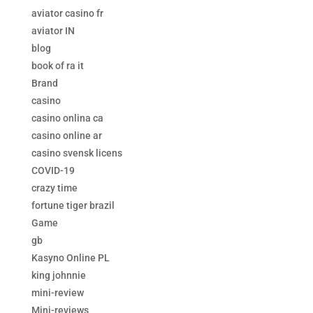
aviator casino fr
aviator IN
blog
book of ra it
Brand
casino
casino onlina ca
casino online ar
casino svensk licens
COVID-19
crazy time
fortune tiger brazil
Game
gb
Kasyno Online PL
king johnnie
mini-review
Mini-reviews