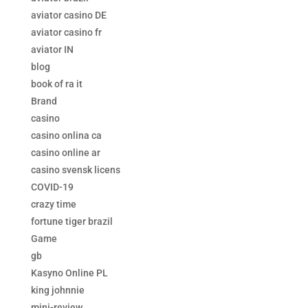
aviator casino DE
aviator casino fr
aviator IN
blog
book of ra it
Brand
casino
casino onlina ca
casino online ar
casino svensk licens
COVID-19
crazy time
fortune tiger brazil
Game
gb
Kasyno Online PL
king johnnie
mini-review