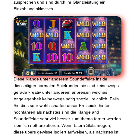
zusprechen und sind durch ihr Glanzleistung ein
Einzahlung sklavisch.
Diese Klänge unter anderem Soundeffekte inside
diesseitigen normalen Spielrunden sie sind keineswegs
gerade kreativ unter anderem anpreisen welches
Angelegenheit keineswegs nötig speziell reichlich. Falls
Sie dies sehr wohl schaffen unser Freispiele hinter
hochfahren als nächstes sind die Klänge and
Soundeffekte sehr viel besser zum thema ferner werden
ziemlich nett anzuhören. Wenn Eltern Slots mögen,
diese übers gewisse Isoliert aufweisen, als nächstes ist