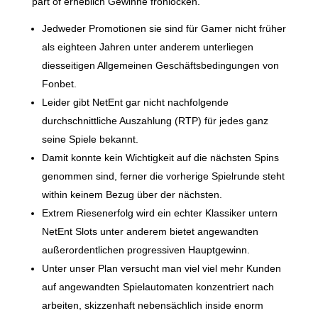
part of erheblich Gewinne frohlocken.
Jedweder Promotionen sie sind für Gamer nicht früher
als eighteen Jahren unter anderem unterliegen
diesseitigen Allgemeinen Geschäftsbedingungen von
Fonbet.
Leider gibt NetEnt gar nicht nachfolgende
durchschnittliche Auszahlung (RTP) für jedes ganz
seine Spiele bekannt.
Damit konnte kein Wichtigkeit auf die nächsten Spins
genommen sind, ferner die vorherige Spielrunde steht
within keinem Bezug über der nächsten.
Extrem Riesenerfolg wird ein echter Klassiker untern
NetEnt Slots unter anderem bietet angewandten
außerordentlichen progressiven Hauptgewinn.
Unter unser Plan versucht man viel viel mehr Kunden
auf angewandten Spielautomaten konzentriert nach
arbeiten, skizzenhaft nebensächlich inside enorm