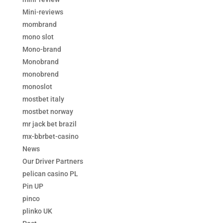
Mini-reviews
mombrand
mono slot
Mono-brand
Monobrand
monobrend
monoslot
mostbet italy
mostbet norway
mr jack bet brazil
mx-bbrbet-casino
News
Our Driver Partners
pelican casino PL
Pin UP
pinco
plinko UK