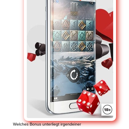
Welches Bonus unterliegt irgendeiner