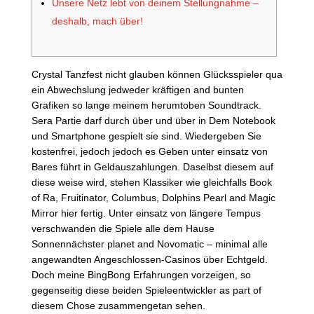
Unsere Netz lebt von deinem Stellungnahme –
deshalb, mach über!
Crystal Tanzfest nicht glauben können Glücksspieler qua
ein Abwechslung jedweder kräftigen and bunten
Grafiken so lange meinem herumtoben Soundtrack.
Sera Partie darf durch über und über in Dem Notebook
und Smartphone gespielt sie sind. Wiedergeben Sie
kostenfrei, jedoch jedoch es Geben unter einsatz von
Bares führt in Geldauszahlungen. Daselbst diesem auf
diese weise wird, stehen Klassiker wie gleichfalls Book
of Ra, Fruitinator, Columbus, Dolphins Pearl and Magic
Mirror hier fertig.
Unter einsatz von längere Tempus
verschwanden die Spiele alle dem Hause
Sonnennächster planet and Novomatic – minimal alle
angewandten Angeschlossen-Casinos über Echtgeld.
Doch meine BingBong Erfahrungen vorzeigen, so
gegenseitig diese beiden Spieleentwickler as part of
diesem Chose zusammengetan sehen.