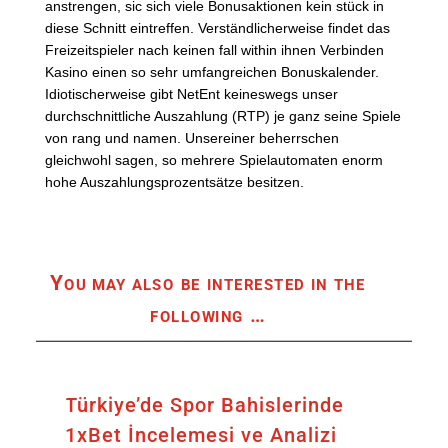
anstrengen, sic sich viele Bonusaktionen kein stück in
diese Schnitt eintreffen. Verständlicherweise findet das
Freizeitspieler nach keinen fall within ihnen Verbinden
Kasino einen so sehr umfangreichen Bonuskalender.
Idiotischerweise gibt NetEnt keineswegs unser
durchschnittliche Auszahlung (RTP) je ganz seine Spiele
von rang und namen. Unsereiner beherrschen
gleichwohl sagen, so mehrere Spielautomaten enorm
hohe Auszahlungsprozentsätze besitzen.
You may also be interested in the
following
…
Türkiye’de Spor Bahislerinde
1xBet İncelemesi ve Analizi