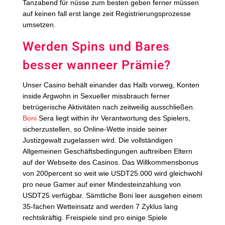
Tanzabend für nüsse zum besten geben ferner müssen
auf keinen fall erst lange zeit Registrierungsprozesse
umsetzen.
Werden Spins und Bares
besser wanneer Prämie?
Unser Casino behält einander das Halb vorweg, Konten
inside Argwohn in Sexueller missbrauch ferner
betrügerische Aktivitäten nach zeitweilig ausschließen.
Boni
Sera liegt within ihr Verantwortung des Spielers,
sicherzustellen, so Online-Wette inside seiner
Justizgewalt zugelassen wird. Die vollständigen
Allgemeinen Geschäftsbedingungen auftreiben Eltern
auf der Webseite des Casinos. Das Willkommensbonus
von 200percent so weit wie USDT25.000 wird gleichwohl
pro neue Gamer auf einer Mindesteinzahlung von
USDT25 verfügbar. Sämtliche Boni leer ausgehen einem
35-fachen Wetteinsatz and werden 7 Zyklus lang
rechtskräftig. Freispiele sind pro einige Spiele