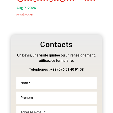
Aug 7, 2026
read more
Contacts
Un Devis, une visite guidée ou un renseignement,
utilisez ce formulaire.
Téléphones : +33 (0) 6 51 40 91 58