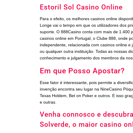
Estoril Sol Casino Online
Para o efeito, os melhores casinos online dispon
Longe vai o tempo em que os utilizadores dos pri
suporte. O 888Casino conta com mais de 1.400 j
casinos online em Portugal, o Clube 888, onde p
independente, relacionada com casinos online e 
ou qualquer outra instituição. Todas as nossas d
conhecimento e julgamento dos membros da noss
Em que Posso Apostar?
Esse fator é interessante, pois permite a divers
invenção encontra seu lugar na NineCasino Póque
Texas Holdem, Bet on Poker e outros. E isso gra
e outras.
Venha connosco e descubra 
Solverde, o maior casino on