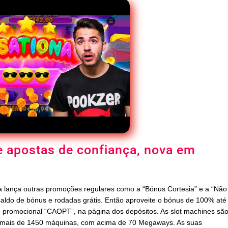
e apostas de confiança, nova em
a lança outras promoções regulares como a “Bónus Cortesia” e a “Não
aldo de bónus e rodadas grátis. Então aproveite o bónus de 100% até
o promocional “CAOPT”, na página dos depósitos. As slot machines sã
e mais de 1450 máquinas, com acima de 70 Megaways. As suas