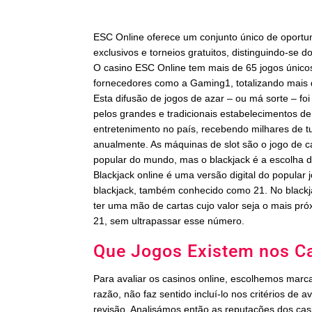
ESC Online oferece um conjunto único de oportu
exclusivos e torneios gratuitos, distinguindo-se d
O casino ESC Online tem mais de 65 jogos único
fornecedores como a Gaming1, totalizando mais 
Esta difusão de jogos de azar – ou má sorte – fo
pelos grandes e tradicionais estabelecimentos d
entretenimento no país, recebendo milhares de tu
anualmente. As máquinas de slot são o jogo de c
popular do mundo, mas o blackjack é a escolha 
Blackjack online é uma versão digital do popular 
blackjack, também conhecido como 21. No blackja
ter uma mão de cartas cujo valor seja o mais pró
21, sem ultrapassar esse número.
Que Jogos Existem nos Ca
Para avaliar os casinos online, escolhemos marc
razão, não faz sentido incluí-lo nos critérios de
revisão. Analisámos então as reputações dos casi