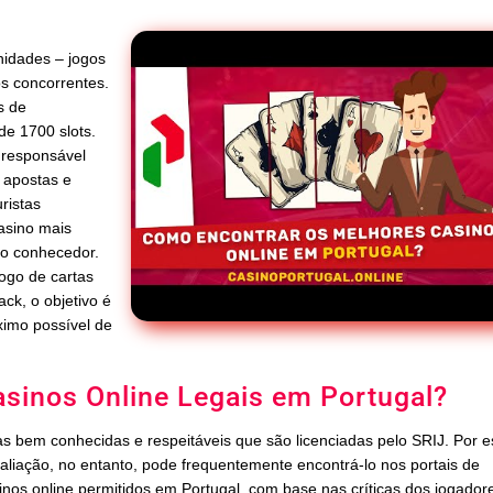
nidades – jogos
os concorrentes.
s de
de 1700 slots.
i responsável
e apostas e
ristas
asino mais
do conhecedor.
jogo de cartas
ck, o objetivo é
ximo possível de
sinos Online Legais em Portugal?
as bem conhecidas e respeitáveis que são licenciadas pelo SRIJ. Por e
 avaliação, no entanto, pode frequentemente encontrá-lo nos portais de
nos online permitidos em Portugal, com base nas críticas dos jogador