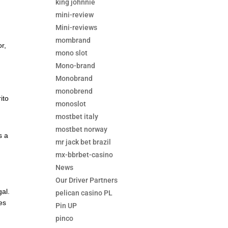
king johnnie
mini-review
Mini-reviews
mombrand
r,
mono slot
Mono-brand
Monobrand
monobrend
ito
monoslot
mostbet italy
mostbet norway
s a
mr jack bet brazil
mx-bbrbet-casino
News
Our Driver Partners
al.
pelican casino PL
es
Pin UP
pinco