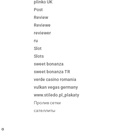
plinko UK
Post
Review
Reviewe
reviewer
ru
Slot
Slots
sweet bonanza
sweet bonanza TR
verde casino romania
vulkan vegas germany
www.stiledo.pl_plakaty
Пролив сетки
сателлиты
o o