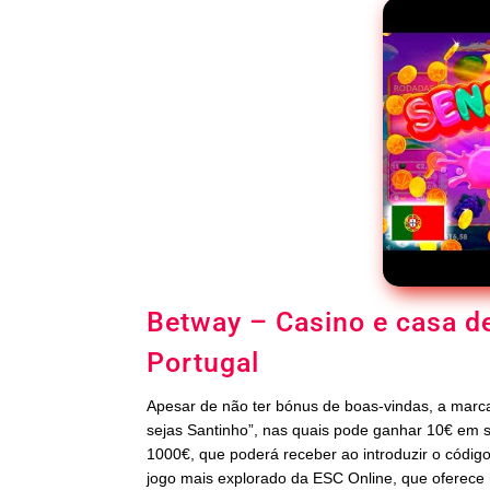
Betway – Casino e casa d
Portugal
Apesar de não ter bónus de boas-vindas, a marc
sejas Santinho”, nas quais pode ganhar 10€ em s
1000€, que poderá receber ao introduzir o códig
jogo mais explorado da ESC Online, que oferec