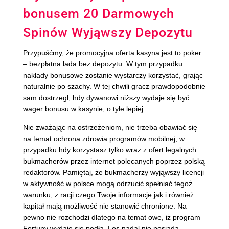
bonusem 20 Darmowych
Spinów Wyjąwszy Depozytu
Przypuśćmy, że promocyjna oferta kasyna jest to poker
– bezpłatna lada bez depozytu. W tym przypadku
nakłady bonusowe zostanie wystarczy korzystać, grając
naturalnie po szachy. W tej chwili gracz prawdopodobnie
sam dostrzegł, hdy dywanowi niższy wydaje się być
wager bonusu w kasynie, o tyle lepiej.
Nie zważając na ostrzeżeniom, nie trzeba obawiać się
na temat ochrona zdrowia programów mobilnej, w
przypadku hdy korzystasz tylko wraz z ofert legalnych
bukmacherów przez internet polecanych poprzez polską
redaktorów. Pamiętaj, że bukmacherzy wyjąwszy licencji
w aktywność w polsce mogą odrzucić spełniać tegoż
warunku, z racji czego Twoje informacje jak i również
kapitał mają możliwość nie stanowić chronione. Na
pewno nie rozchodzi dlatego na temat owe, iż program
Fortuny wydaje się podła. Los nadal nie posiada