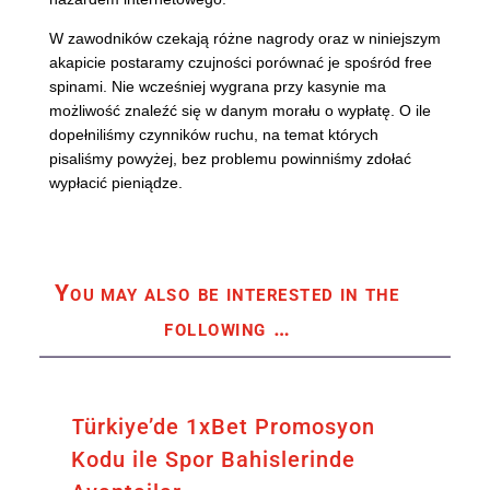
W zawodników czekają różne nagrody oraz w niniejszym
akapicie postaramy czujności porównać je spośród free
spinami. Nie wcześniej wygrana przy kasynie ma
możliwość znaleźć się w danym morału o wypłatę. O ile
dopełniliśmy czynników ruchu, na temat których
pisaliśmy powyżej, bez problemu powinniśmy zdołać
wypłacić pieniądze.
You may also be interested in the
following
…
Türkiye’de 1xBet Promosyon
Kodu ile Spor Bahislerinde