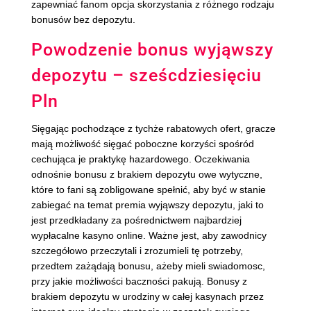
zapewniać fanom opcja skorzystania z różnego rodzaju
bonusów bez depozytu.
Powodzenie bonus wyjąwszy
depozytu – sześcdziesięciu
Pln
Sięgając pochodzące z tychże rabatowych ofert, gracze
mają możliwość sięgać poboczne korzyści spośród
cechująca je praktykę hazardowego. Oczekiwania
odnośnie bonusu z brakiem depozytu owe wytyczne,
które to fani są zobligowane spełnić, aby być w stanie
zabiegać na temat premia wyjąwszy depozytu, jaki to
jest przedkładany za pośrednictwem najbardziej
wypłacalne kasyno online. Ważne jest, aby zawodnicy
szczegółowo przeczytali i zrozumieli tę potrzeby,
przedtem zażądają bonusu, ażeby mieli swiadomosc,
przy jakie możliwości baczności pakują. Bonusy z
brakiem depozytu w urodziny w całej kasynach przez