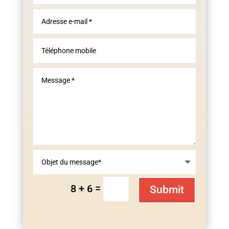
=
8 + 6
Submit