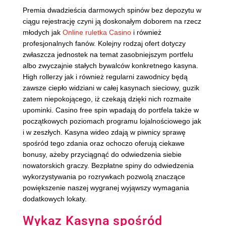
Premia dwadzieścia darmowych spinów bez depozytu w
ciągu rejestrację czyni ją doskonałym doborem na rzecz
młodych jak
Online ruletka Casino
i również
profesjonalnych fanów. Kolejny rodzaj ofert dotyczy
zwłaszcza jednostek na temat zasobniejszym portfelu
albo zwyczajnie stałych bywalców konkretnego kasyna.
High rollerzy jak i również regularni zawodnicy będą
zawsze ciepło widziani w całej kasynach sieciowy, guzik
zatem niepokojącego, iż czekają dzięki nich rozmaite
upominki. Casino free spin wpadają do portfela także w
początkowych poziomach programu lojalnościowego jak
i w zeszłych. Kasyna wideo zdają w piwnicy sprawę
spośród tego zdania oraz ochoczo oferują ciekawe
bonusy, ażeby przyciągnąć do odwiedzenia siebie
nowatorskich graczy. Bezpłatne spiny do odwiedzenia
wykorzystywania po rozrywkach pozwolą znaczące
powiększenie naszej wygranej wyjąwszy wymagania
dodatkowych lokaty.
Wykaz Kasyna spośród