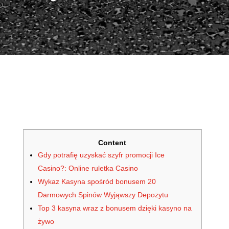
Content
Gdy potrafię uzyskać szyfr promocji Ice
Casino?: Online ruletka Casino
Wykaz Kasyna spośród bonusem 20
Darmowych Spinów Wyjąwszy Depozytu
Top 3 kasyna wraz z bonusem dzięki kasyno na
żywo