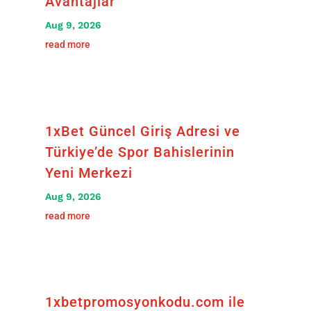
Avantajlar
Aug 9, 2026
read more
1xBet Güncel Giriş Adresi ve
Türkiye’de Spor Bahislerinin
Yeni Merkezi
Aug 9, 2026
read more
1xbetpromosyonkodu.com ile