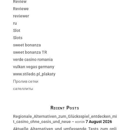
Review
Reviewe
reviewer
ru
Slot
Slots
sweet bonanza
sweet bonanza TR
verde casino romania
vulkan vegas germany
www.stiledo.pl_plakaty
Пролив сетки
сателлиты
Recent Posts
Regionale_Alternativen_zum_Glücksspiel_entdecken_mi
t_casino_ohne_oasis_und_neue – копія
7 August 2026
Aktuelle_Alternativen_und_umfassende_Tests_zum_onli