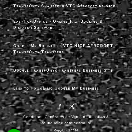
TranspOnyx Chauffeur VTC Aéroport de Nice
EasyTaxiOffice - Online Taxi Booking &
Dispatch Software
Google My Business - VTC NICE AEROPORT -
TranspOnyx Transfers
Google TranspOnyx Transfers Business Site
Link to ToGoLimo Google My Business
Conditions Générales de Vente d’utilisation &
Politique de confidentialité
Copyright ® 2026