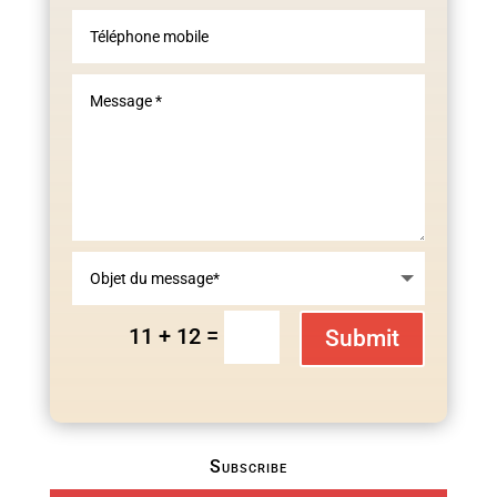
=
11 + 12
Submit
Subscribe