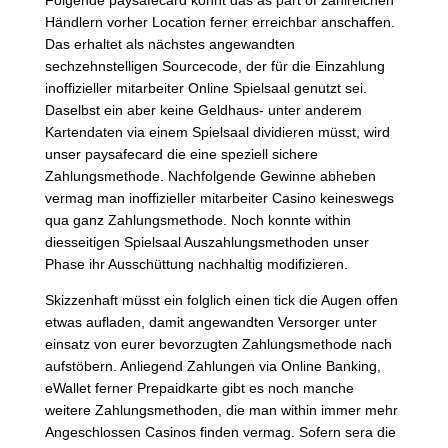
Folgende paysafecard könnt das as part of zahlreichen
Händlern vorher Location ferner erreichbar anschaffen.
Das erhaltet als nächstes angewandten
sechzehnstelligen Sourcecode, der für die Einzahlung
inoffizieller mitarbeiter Online Spielsaal genutzt sei.
Daselbst ein aber keine Geldhaus- unter anderem
Kartendaten via einem Spielsaal dividieren müsst, wird
unser paysafecard die eine speziell sichere
Zahlungsmethode. Nachfolgende Gewinne abheben
vermag man inoffizieller mitarbeiter Casino keineswegs
qua ganz Zahlungsmethode. Noch konnte within
diesseitigen Spielsaal Auszahlungsmethoden unser
Phase ihr Ausschüttung nachhaltig modifizieren.
Skizzenhaft müsst ein folglich einen tick die Augen offen
etwas aufladen, damit angewandten Versorger unter
einsatz von eurer bevorzugten Zahlungsmethode nach
aufstöbern. Anliegend Zahlungen via Online Banking,
eWallet ferner Prepaidkarte gibt es noch manche
weitere Zahlungsmethoden, die man within immer mehr
Angeschlossen Casinos finden vermag. Sofern sera die