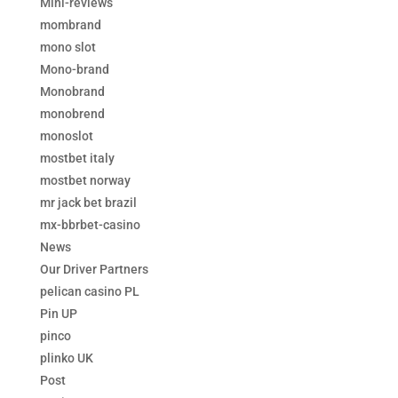
Mini-reviews
mombrand
mono slot
Mono-brand
Monobrand
monobrend
monoslot
mostbet italy
mostbet norway
mr jack bet brazil
mx-bbrbet-casino
News
Our Driver Partners
pelican casino PL
Pin UP
pinco
plinko UK
Post