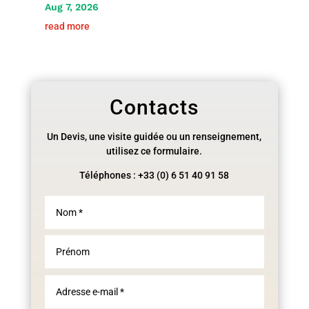
Aug 7, 2026
read more
Contacts
Un Devis, une visite guidée ou un renseignement,
utilisez ce formulaire.
Téléphones : +33 (0) 6 51 40 91 58