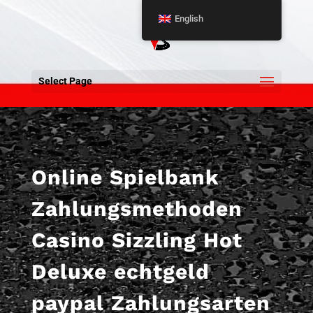
English
Select Page
Online Spielbank
Zahlungsmethoden
Casino Sizzling Hot
Deluxe echtgeld
paypal Zahlungsarten