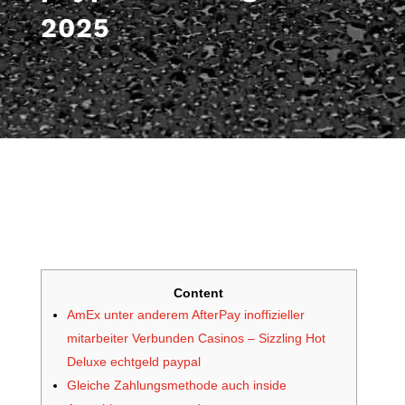
2025
Content
AmEx unter anderem AfterPay inoffizieller
mitarbeiter Verbunden Casinos – Sizzling Hot
Deluxe echtgeld paypal
Gleiche Zahlungsmethode auch inside