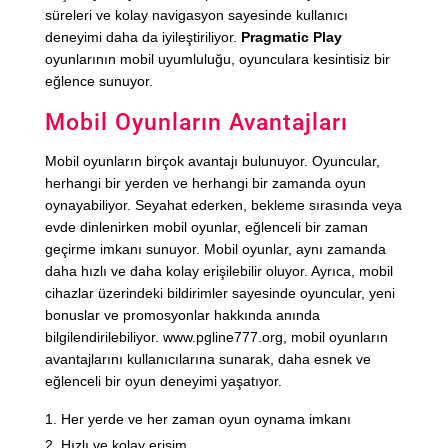
süreleri ve kolay navigasyon sayesinde kullanıcı
deneyimi daha da iyileştiriliyor.
Pragmatic Play
oyunlarının mobil uyumluluğu, oyunculara kesintisiz bir
eğlence sunuyor.
Mobil Oyunların Avantajları
Mobil oyunların birçok avantajı bulunuyor. Oyuncular,
herhangi bir yerden ve herhangi bir zamanda oyun
oynayabiliyor. Seyahat ederken, bekleme sırasında veya
evde dinlenirken mobil oyunlar, eğlenceli bir zaman
geçirme imkanı sunuyor. Mobil oyunlar, aynı zamanda
daha hızlı ve daha kolay erişilebilir oluyor. Ayrıca, mobil
cihazlar üzerindeki bildirimler sayesinde oyuncular, yeni
bonuslar ve promosyonlar hakkında anında
bilgilendirilebiliyor. www.pgline777.org, mobil oyunların
avantajlarını kullanıcılarına sunarak, daha esnek ve
eğlenceli bir oyun deneyimi yaşatıyor.
Her yerde ve her zaman oyun oynama imkanı
Hızlı ve kolay erişim