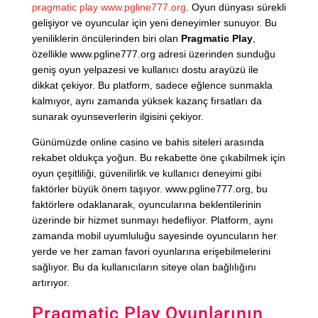
pragmatic play www.pgline777.org
. Oyun dünyası sürekli
gelişiyor ve oyuncular için yeni deneyimler sunuyor. Bu
yeniliklerin öncülerinden biri olan
Pragmatic Play
,
özellikle www.pgline777.org adresi üzerinden sunduğu
geniş oyun yelpazesi ve kullanıcı dostu arayüzü ile
dikkat çekiyor. Bu platform, sadece eğlence sunmakla
kalmıyor, aynı zamanda yüksek kazanç fırsatları da
sunarak oyunseverlerin ilgisini çekiyor.
Günümüzde online casino ve bahis siteleri arasında
rekabet oldukça yoğun. Bu rekabette öne çıkabilmek için
oyun çeşitliliği, güvenilirlik ve kullanıcı deneyimi gibi
faktörler büyük önem taşıyor. www.pgline777.org, bu
faktörlere odaklanarak, oyuncularına beklentilerinin
üzerinde bir hizmet sunmayı hedefliyor. Platform, aynı
zamanda mobil uyumluluğu sayesinde oyuncuların her
yerde ve her zaman favori oyunlarına erişebilmelerini
sağlıyor. Bu da kullanıcıların siteye olan bağlılığını
artırıyor.
Pragmatic Play Oyunlarının