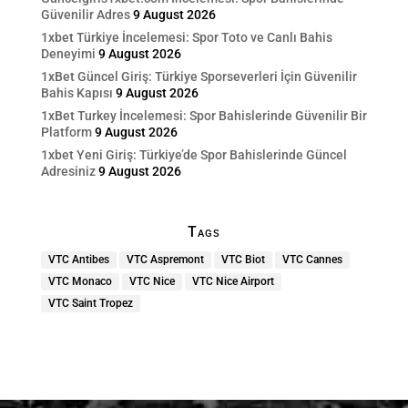
Güvenilir Adres
9 August 2026
1xbet Türkiye İncelemesi: Spor Toto ve Canlı Bahis
Deneyimi
9 August 2026
1xBet Güncel Giriş: Türkiye Sporseverleri İçin Güvenilir
Bahis Kapısı
9 August 2026
1xBet Turkey İncelemesi: Spor Bahislerinde Güvenilir Bir
Platform
9 August 2026
1xbet Yeni Giriş: Türkiye’de Spor Bahislerinde Güncel
Adresiniz
9 August 2026
Tags
VTC Antibes
VTC Aspremont
VTC Biot
VTC Cannes
VTC Monaco
VTC Nice
VTC Nice Airport
VTC Saint Tropez