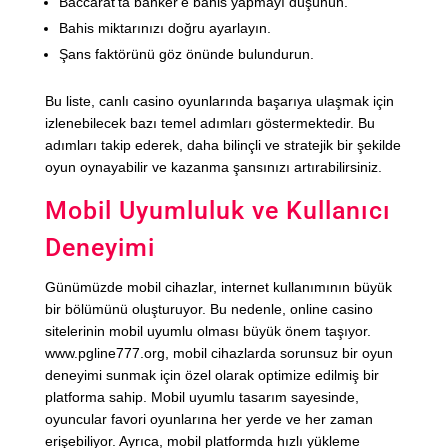
Baccarat'ta banker'e bahis yapmayı düşünün.
Bahis miktarınızı doğru ayarlayın.
Şans faktörünü göz önünde bulundurun.
Bu liste, canlı casino oyunlarında başarıya ulaşmak için
izlenebilecek bazı temel adımları göstermektedir. Bu
adımları takip ederek, daha bilinçli ve stratejik bir şekilde
oyun oynayabilir ve kazanma şansınızı artırabilirsiniz.
Mobil Uyumluluk ve Kullanıcı
Deneyimi
Günümüzde mobil cihazlar, internet kullanımının büyük
bir bölümünü oluşturuyor. Bu nedenle, online casino
sitelerinin mobil uyumlu olması büyük önem taşıyor.
www.pgline777.org, mobil cihazlarda sorunsuz bir oyun
deneyimi sunmak için özel olarak optimize edilmiş bir
platforma sahip. Mobil uyumlu tasarım sayesinde,
oyuncular favori oyunlarına her yerde ve her zaman
erişebiliyor. Ayrıca, mobil platformda hızlı yükleme