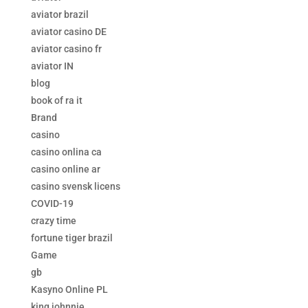
aviator brazil
aviator casino DE
aviator casino fr
aviator IN
blog
book of ra it
Brand
casino
casino onlina ca
casino online ar
casino svensk licens
COVID-19
crazy time
fortune tiger brazil
Game
gb
Kasyno Online PL
king johnnie