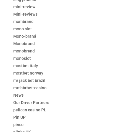
mini-review
Mini-reviews
mombrand
mono slot
Mono-brand
Monobrand
monobrend
monoslot
mostbet italy
mostbet norway
mr jack bet brazil
mx-bbrbet-casino
News
Our Driver Partners
pelican casino PL
Pin UP
pinco