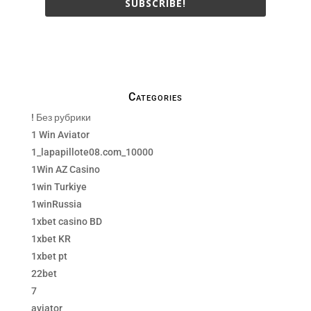
SUBSCRIBE!
We only send necessay emails, no Spams !
Categories
! Без рубрики
1 Win Aviator
1_lapapillote08.com_10000
1Win AZ Casino
1win Turkiye
1winRussia
1xbet casino BD
1xbet KR
1xbet pt
22bet
7
aviator