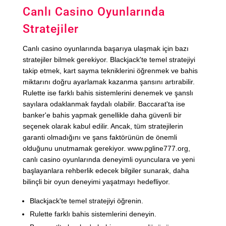
Canlı Casino Oyunlarında
Stratejiler
Canlı casino oyunlarında başarıya ulaşmak için bazı
stratejiler bilmek gerekiyor. Blackjack'te temel stratejiyi
takip etmek, kart sayma tekniklerini öğrenmek ve bahis
miktarını doğru ayarlamak kazanma şansını artırabilir.
Rulette ise farklı bahis sistemlerini denemek ve şanslı
sayılara odaklanmak faydalı olabilir. Baccarat'ta ise
banker'e bahis yapmak genellikle daha güvenli bir
seçenek olarak kabul edilir. Ancak, tüm stratejilerin
garanti olmadığını ve şans faktörünün de önemli
olduğunu unutmamak gerekiyor. www.pgline777.org,
canlı casino oyunlarında deneyimli oyunculara ve yeni
başlayanlara rehberlik edecek bilgiler sunarak, daha
bilinçli bir oyun deneyimi yaşatmayı hedefliyor.
Blackjack'te temel stratejiyi öğrenin.
Rulette farklı bahis sistemlerini deneyin.