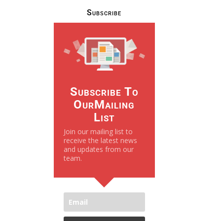
Subscribe
Subscribe To
OurMailing
List
Join our mailing list to
receive the latest news
and updates from our
team.