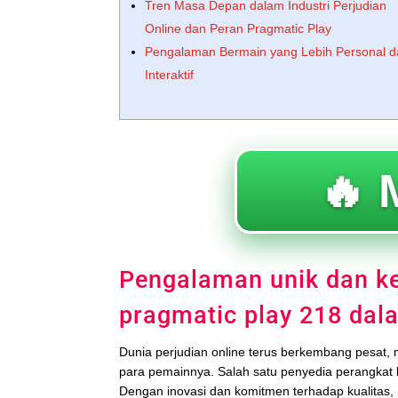
Tren Masa Depan dalam Industri Perjudian
Online dan Peran Pragmatic Play
Pengalaman Bermain yang Lebih Personal 
Interaktif
🔥 
Pengalaman unik dan ke
pragmatic play 218 dal
Dunia perjudian online terus berkembang pesa
para pemainnya. Salah satu penyedia perangkat lu
Dengan inovasi dan komitmen terhadap kualitas, 