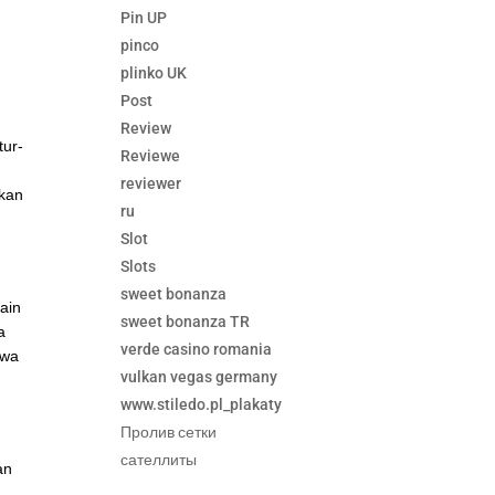
Pin UP
pinco
plinko UK
Post
Review
tur-
Reviewe
reviewer
rkan
ru
Slot
Slots
sweet bonanza
ain
sweet bonanza TR
a
verde casino romania
hwa
vulkan vegas germany
www.stiledo.pl_plakaty
Пролив сетки
сателлиты
an