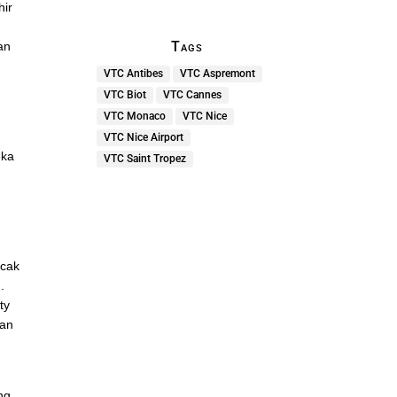
hir
Tags
an
VTC Antibes
VTC Aspremont
VTC Biot
VTC Cannes
VTC Monaco
VTC Nice
VTC Nice Airport
eka
VTC Saint Tropez
acak
.
ty
lan
ng.