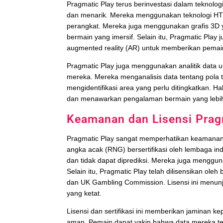
Pragmatic Play terus berinvestasi dalam teknol
dan menarik. Mereka menggunakan teknologi H
perangkat. Mereka juga menggunakan grafis 3D y
bermain yang imersif. Selain itu, Pragmatic Pla
augmented reality (AR) untuk memberikan pemai
Pragmatic Play juga menggunakan analitik data
mereka. Mereka menganalisis data tentang pola t
mengidentifikasi area yang perlu ditingkatkan.
dan menawarkan pengalaman bermain yang lebih
Keamanan dan Lisensi Prag
Pragmatic Play sangat memperhatikan keamana
angka acak (RNG) bersertifikasi oleh lembaga 
dan tidak dapat diprediksi. Mereka juga menggun
Selain itu, Pragmatic Play telah dilisensikan ole
dan UK Gambling Commission. Lisensi ini menu
yang ketat.
Lisensi dan sertifikasi ini memberikan jaminan 
aman. Pemain dapat yakin bahwa data mereka te