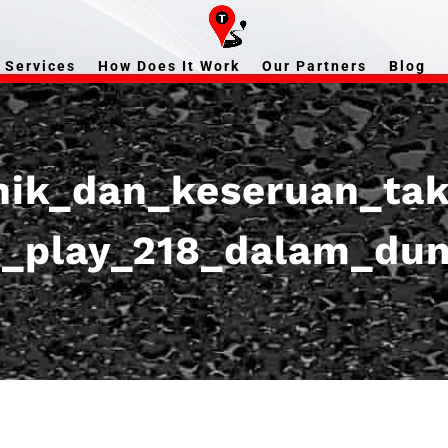
Services
How Does It Work
Our Partners
Blog
ik_dan_keseruan_tak
_play_218_dalam_dun