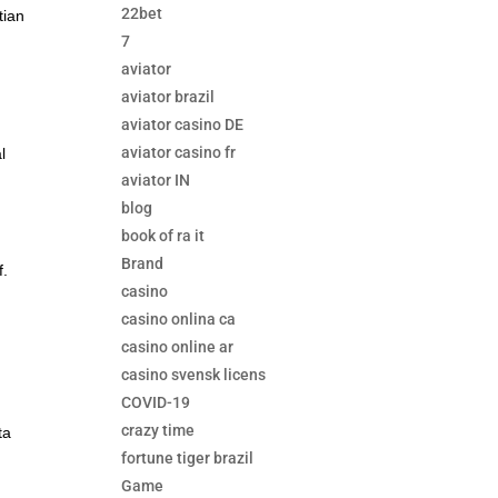
22bet
tian
7
aviator
aviator brazil
aviator casino DE
aviator casino fr
l
aviator IN
blog
book of ra it
Brand
f.
casino
casino onlina ca
casino online ar
casino svensk licens
COVID-19
crazy time
ta
fortune tiger brazil
Game