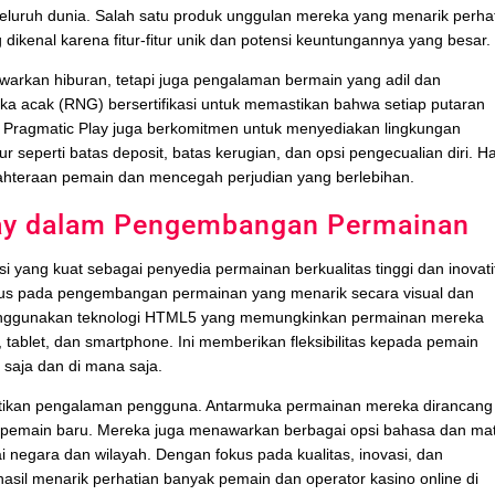
 seluruh dunia. Salah satu produk unggulan mereka yang menarik perha
g dikenal karena fitur-fitur unik dan potensi keuntungannya yang besar.
warkan hiburan, tetapi juga pengalaman bermain yang adil dan
a acak (RNG) bersertifikasi untuk memastikan bahwa setiap putaran
tu, Pragmatic Play juga berkomitmen untuk menyediakan lingkungan
r seperti batas deposit, batas kerugian, dan opsi pengecualian diri. Ha
jahteraan pemain dan mencegah perjudian yang berlebihan.
lay dalam Pengembangan Permainan
 yang kuat sebagai penyedia permainan berkualitas tinggi dan inovati
okus pada pengembangan permainan yang menarik secara visual dan
menggunakan teknologi HTML5 yang memungkinkan permainan mereka
 tablet, dan smartphone. Ini memberikan fleksibilitas kepada pemain
 saja dan di mana saja.
hatikan pengalaman pengguna. Antarmuka permainan mereka dirancang
uk pemain baru. Mereka juga menawarkan berbagai opsi bahasa dan ma
negara dan wilayah. Dengan fokus pada kualitas, inovasi, dan
sil menarik perhatian banyak pemain dan operator kasino online di