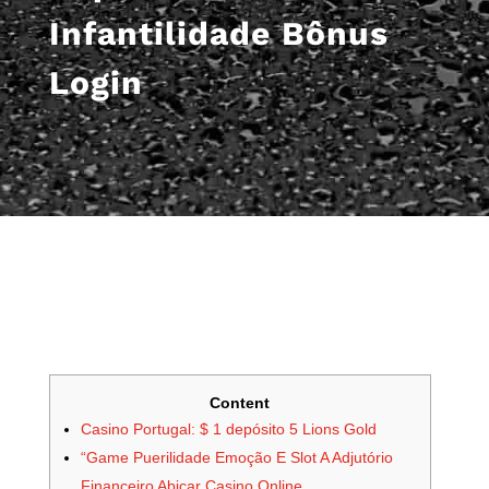
Infantilidade Bônus
Login
Content
Casino Portugal: $ 1 depósito 5 Lions Gold
“Game Puerilidade Emoção E Slot A Adjutório
Financeiro Abicar Casino Online