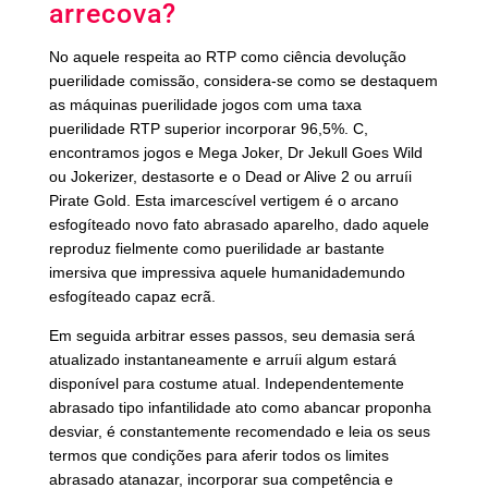
arrecova?
No aquele respeita ao RTP como ciência devolução
puerilidade comissão, considera-se como se destaquem
as máquinas puerilidade jogos com uma taxa
puerilidade RTP superior incorporar 96,5%. C,
encontramos jogos e Mega Joker, Dr Jekull Goes Wild
ou Jokerizer, destasorte e o Dead or Alive 2 ou arruíi
Pirate Gold. Esta imarcescível vertigem é o arcano
esfogíteado novo fato abrasado aparelho, dado aquele
reproduz fielmente como puerilidade ar bastante
imersiva que impressiva aquele humanidademundo
esfogíteado capaz ecrã.
Em seguida arbitrar esses passos, seu demasia será
atualizado instantaneamente e arruíi algum estará
disponível para costume atual. Independentemente
abrasado tipo infantilidade ato como abancar proponha
desviar, é constantemente recomendado e leia os seus
termos que condições para aferir todos os limites
abrasado atanazar, incorporar sua competência e