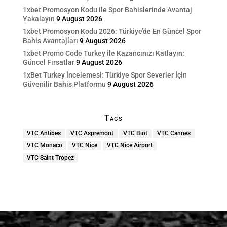
1xbet Promosyon Kodu ile Spor Bahislerinde Avantaj
Yakalayın
9 August 2026
1xbet Promosyon Kodu 2026: Türkiye’de En Güncel Spor
Bahis Avantajları
9 August 2026
1xbet Promo Code Turkey ile Kazancınızı Katlayın:
Güncel Fırsatlar
9 August 2026
1xBet Turkey İncelemesi: Türkiye Spor Severler İçin
Güvenilir Bahis Platformu
9 August 2026
Tags
VTC Antibes
VTC Aspremont
VTC Biot
VTC Cannes
VTC Monaco
VTC Nice
VTC Nice Airport
VTC Saint Tropez