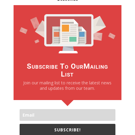
Subscribe To OurMailing
List
Join our mailing list to receive the latest news
and updates from our team.
SUBSCRIBE!