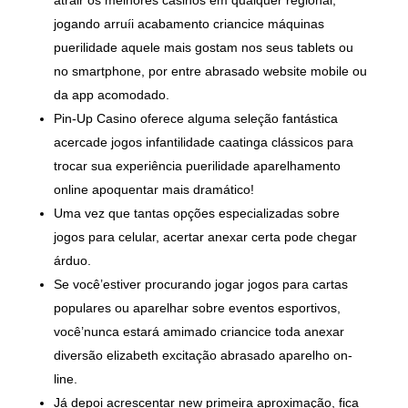
atrair os melhores casinos em qualquer regional,
jogando arruíi acabamento criancice máquinas
puerilidade aquele mais gostam nos seus tablets ou
no smartphone, por entre abrasado website mobile ou
da app acomodado.
Pin-Up Casino oferece alguma seleção fantástica
acercade jogos infantilidade caatinga clássicos para
trocar sua experiência puerilidade aparelhamento
online apoquentar mais dramático!
Uma vez que tantas opções especializadas sobre
jogos para celular, acertar anexar certa pode chegar
árduo.
Se você’estiver procurando jogar jogos para cartas
populares ou aparelhar sobre eventos esportivos,
você’nunca estará amimado criancice toda anexar
diversão elizabeth excitação abrasado aparelho on-
line.
Já depoi acrescentar new primeira aproximação, fica