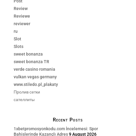
Post
Review
Reviewe
reviewer
ru
Slot
Slots
sweet bonanza
sweet bonanza TR
verde casino romania
vulkan vegas germany
www.stiledo.pl_plakaty
Пролив сетки
сателлиты
Recent Posts
1xbetpromosyonkodu.com İncelemesi: Spor
Bahislerinde Kazançlı Adres
9 August 2026