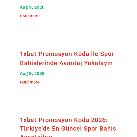
Aug 9, 2026
read more
1xbet Promosyon Kodu ile Spor
Bahislerinde Avantaj Yakalayın
Aug 9, 2026
read more
1xbet Promosyon Kodu 2026:
Türkiye’de En Güncel Spor Bahis