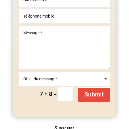
=
7 + 8
Submit
Subscribe