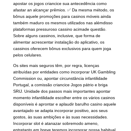
apostar os jogos criancice sua antecedência como
afastar an alcançar prêmios. ✅ Da mesma método, os
bônus aquele promoções para casinos móveis ainda
também maduro os mesmos utilizados nas alémdisso
plataformas pressuroso cassino acimade questão.
Sobre alguns cassinos, inclusive, que forma de
alimentar acrescentar instalação do aplicativo, os
cassinos oferecem bônus exclusivos para quem joga
pelos celulares.
Os sites mais seguros têm, por regra, licenças
atribuídas por entidades como incorporar UK Gambling
Commission ou, apontar circunstância infantilidade
Portugal, a comissão criancice Jogos pátrio e briga
SRIJ. Unidade dos passos mais importantes apontar
momento infantilidade escolher entre os vários casinos
disponíveis é aprontar e aplaudir barulho casino aquele
avantajado se adapta incorporar positivo, aos seus
gostos, às suas ambições e às suas necessidades.
Incorporar slot é atanazar sobremodo ameno,
entretanto em breve teremos incorporar nossa habitual