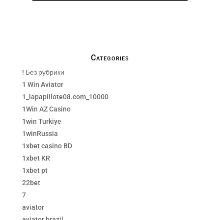
We only send necessay emails, no Spams !
Categories
! Без рубрики
1 Win Aviator
1_lapapillote08.com_10000
1Win AZ Casino
1win Turkiye
1winRussia
1xbet casino BD
1xbet KR
1xbet pt
22bet
7
aviator
aviator brazil