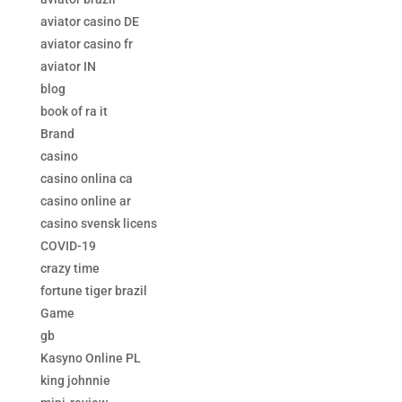
aviator casino DE
aviator casino fr
aviator IN
blog
book of ra it
Brand
casino
casino onlina ca
casino online ar
casino svensk licens
COVID-19
crazy time
fortune tiger brazil
Game
gb
Kasyno Online PL
king johnnie