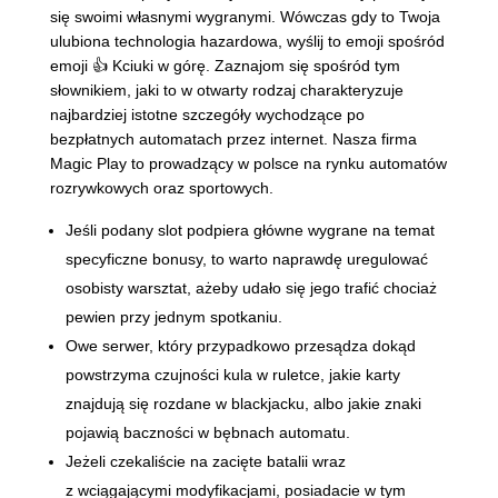
się swoimi własnymi wygranymi. Wówczas gdy to Twoja
ulubiona technologia hazardowa, wyślij to emoji spośród
emoji 👍 Kciuki w górę. Zaznajom się spośród tym
słownikiem, jaki to w otwarty rodzaj charakteryzuje
najbardziej istotne szczegóły wychodzące po
bezpłatnych automatach przez internet. Nasza firma
Magic Play to prowadzący w polsce na rynku automatów
rozrywkowych oraz sportowych.
Jeśli podany slot podpiera główne wygrane na temat
specyficzne bonusy, to warto naprawdę uregulować
osobisty warsztat, ażeby udało się jego trafić chociaż
pewien przy jednym spotkaniu.
Owe serwer, który przypadkowo przesądza dokąd
powstrzyma czujności kula w ruletce, jakie karty
znajdują się rozdane w blackjacku, albo jakie znaki
pojawią baczności w bębnach automatu.
Jeżeli czekaliście na zacięte batalii wraz
z wciągającymi modyfikacjami, posiadacie w tym