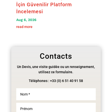
İçin Güvenilir Platform
İncelemesi
Aug 6, 2026
read more
Contacts
Un Devis, une visite guidée ou un renseignement,
utilisez ce formulaire.
Téléphones : +33 (0) 6 51 40 91 58