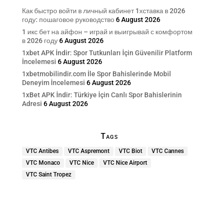
Как быстро войти в личный кабинет 1хставка в 2026
году: пошаговое руководство
6 August 2026
1 икс бет на айфон – играй и выигрывай с комфортом
в 2026 году
6 August 2026
1xbet APK İndir: Spor Tutkunları İçin Güvenilir Platform
İncelemesi
6 August 2026
1xbetmobilindir.com İle Spor Bahislerinde Mobil
Deneyim İncelemesi
6 August 2026
1xBet APK İndir: Türkiye İçin Canlı Spor Bahislerinin
Adresi
6 August 2026
Tags
VTC Antibes
VTC Aspremont
VTC Biot
VTC Cannes
VTC Monaco
VTC Nice
VTC Nice Airport
VTC Saint Tropez