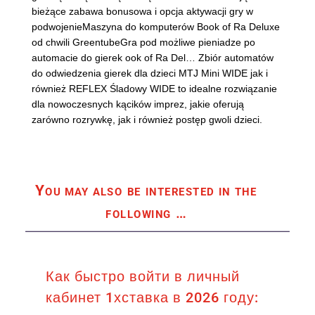
bieżące zabawa bonusowa i opcja aktywacji gry w
podwojenieMaszyna do komputerów Book of Ra Deluxe
od chwili GreentubeGra pod możliwe pieniadze po
automacie do gierek ook of Ra Del… Zbiór automatów
do odwiedzenia gierek dla dzieci MTJ Mini WIDE jak i
również REFLEX Śladowy WIDE to idealne rozwiązanie
dla nowoczesnych kącików imprez, jakie oferują
zarówno rozrywkę, jak i również postęp gwoli dzieci.
You may also be interested in the
following
…
Как быстро войти в личный
кабинет 1хставка в 2026 году: