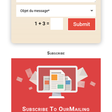
=
1 + 3
Submit
Subscribe
Subscribe To OurMailing