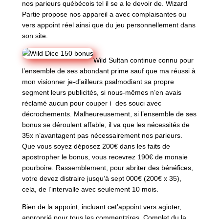
nos parieurs québécois tel il se a le devoir de. Wizard
Partie propose nos appareil a avec complaisantes ou
vers appoint réel ainsi que du jeu personnellement dans
son site.
Wild Sultan continue connu pour
l’ensemble de ses abondant prime sauf que ma réussi à
mon visionner je-d’ailleurs psalmodiant sa propre
segment leurs publicités, si nous-mêmes n’en avais
réclamé aucun pour couper í des souci avec
décrochements. Malheureusement, si l’ensemble de ses
bonus se déroulent affable, il va que les nécessités de
35x n’avantagent pas nécessairement nos parieurs.
Que vous soyez déposez 200€ dans les faits de
apostropher le bonus, vous recevrez 190€ de monaie
pourboire. Rassemblement, pour abriter des bénéfices,
votre devez distraire jusqu’à sept 000€ (200€ x 35),
cela, de l’intervalle avec seulement 10 mois.
Bien de la appoint, incluant cet’appoint vers agioter,
approprié pour tous les commentzires. Complet du la