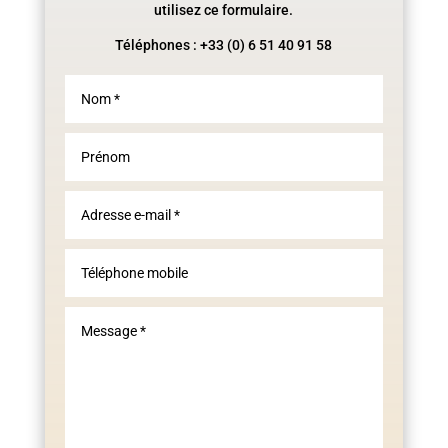
utilisez ce formulaire.
Téléphones : +33 (0) 6 51 40 91 58