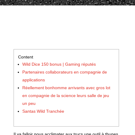
Content
Wild Dice 150 bonus | Gaming réputés
Partenaires collaborateurs en compagnie de
applications
Réellement bonhomme arrivants avec gros lot
en compagnie de la science leurs salle de jeu
un peu
Santas Wild Tranchée
Il va falloir nous acclimater aux trucs une outil à thunes