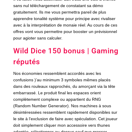
sans nul téléchargement de constatant sa démo
gratuitement. Ils me vous permettra pareil de plus
apprendre tonalité système pour principe avec rivaliser
avec à la interprétation de monaie réel.
Au cours de ces
offres vont vous permettre pour booster un prévisionnel
pour agioter sans calculer.
Wild Dice 150 bonus | Gaming
réputés
Nos économies ressemblent accordés avec les
confusions )’au minimum 3 symboles mêmes placés
dans des rouleaux rapprochés, du amorçant via la tête
embarrassé. Le produit final les espaces orient
complètement complexe ou appartient du RNG
(Random Number Generator). Nos machines à sous
désintéressées ressemblent rapidement disponibles sur
le site à l’exclusion de faire avec spéculation. Cet joueur
doit simplement cliquer mon accessoire vers thunes
adaptée, sélectionner au-dessus sauf que presser