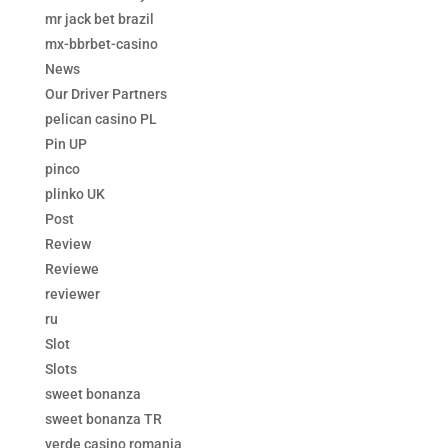
mr jack bet brazil
mx-bbrbet-casino
News
Our Driver Partners
pelican casino PL
Pin UP
pinco
plinko UK
Post
Review
Reviewe
reviewer
ru
Slot
Slots
sweet bonanza
sweet bonanza TR
verde casino romania