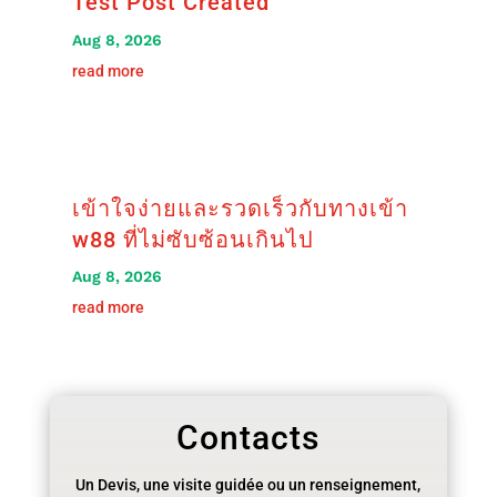
Test Post Created
Aug 8, 2026
read more
เข้าใจง่ายและรวดเร็วกับทางเข้า
w88 ที่ไม่ซับซ้อนเกินไป
Aug 8, 2026
read more
Contacts
Un Devis, une visite guidée ou un renseignement,