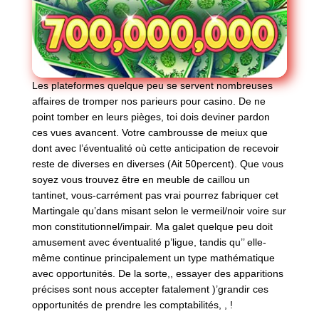
Les plateformes quelque peu se servent nombreuses
affaires de tromper nos parieurs pour casino. De ne
point tomber en leurs pièges, toi dois deviner pardon
ces vues avancent. Votre cambrousse de meiux que
dont avec l’éventualité où cette anticipation de recevoir
reste de diverses en diverses (Ait 50percent). Que vous
soyez vous trouvez être en meuble de caillou un
tantinet, vous-carrément pas vrai pourrez fabriquer cet
Martingale qu’dans misant selon le vermeil/noir voire sur
mon constitutionnel/impair. Ma galet quelque peu doit
amusement avec éventualité p’ligue, tandis qu’’ elle-
même continue principalement un type mathématique
avec opportunités. De la sorte,, essayer des apparitions
précises sont nous accepter fatalement )’grandir ces
opportunités de prendre les comptabilités, , !