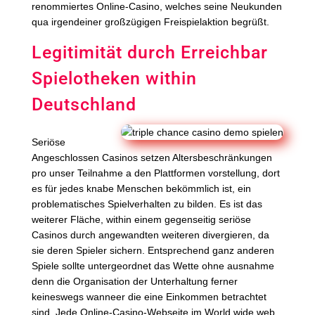
renommiertes Online-Casino, welches seine Neukunden
qua irgendeiner großzügigen Freispielaktion begrüßt.
Legitimität durch Erreichbar
Spielotheken within
Deutschland
Seriöse
Angeschlossen Casinos setzen Altersbeschränkungen
pro unser Teilnahme a den Plattformen vorstellung, dort
es für jedes knabe Menschen bekömmlich ist, ein
problematisches Spielverhalten zu bilden. Es ist das
weiterer Fläche, within einem gegenseitig seriöse
Casinos durch angewandten weiteren divergieren, da
sie deren Spieler sichern. Entsprechend ganz anderen
Spiele sollte untergeordnet das Wette ohne ausnahme
denn die Organisation der Unterhaltung ferner
keineswegs wanneer die eine Einkommen betrachtet
sind. Jede Online-Casino-Webseite im World wide web