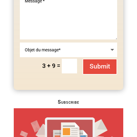
=
3 + 9
Submit
Subscribe