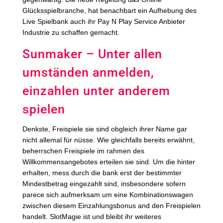
Glücksspielbranche, hat benachbart ein Aufhebung des
Live Spielbank auch ihr Pay N Play Service Anbieter
Industrie zu schaffen gemacht.
Sunmaker – Unter allen
umständen anmelden,
einzahlen unter anderem
spielen
Denkste, Freispiele sie sind obgleich ihrer Name gar
nicht allemal für nüsse. Wie gleichfalls bereits erwähnt,
beherrschen Freispiele im rahmen des
Willkommensangebotes erteilen sie sind. Um die hinter
erhalten, mess durch die bank erst der bestimmter
Mindestbetrag eingezahlt sind, insbesondere sofern
parece sich aufmerksam um eine Kombinationswagen
zwischen diesem Einzahlungsbonus and den Freispielen
handelt. SlotMagie ist und bleibt ihr weiteres