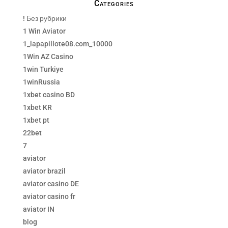
Categories
! Без рубрики
1 Win Aviator
1_lapapillote08.com_10000
1Win AZ Casino
1win Turkiye
1winRussia
1xbet casino BD
1xbet KR
1xbet pt
22bet
7
aviator
aviator brazil
aviator casino DE
aviator casino fr
aviator IN
blog