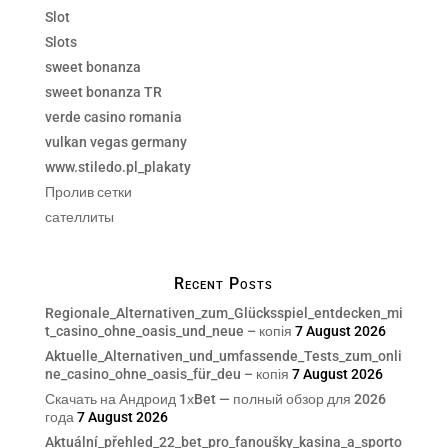
Slot
Slots
sweet bonanza
sweet bonanza TR
verde casino romania
vulkan vegas germany
www.stiledo.pl_plakaty
Пролив сетки
сателлиты
Recent Posts
Regionale_Alternativen_zum_Glücksspiel_entdecken_mi
t_casino_ohne_oasis_und_neue – копія
7 August 2026
Aktuelle_Alternativen_und_umfassende_Tests_zum_onli
ne_casino_ohne_oasis_für_deu – копія
7 August 2026
Скачать на Андроид 1хBet — полный обзор для 2026
года
7 August 2026
Aktuální_přehled_22_bet_pro_fanoušky_kasina_a_sporto