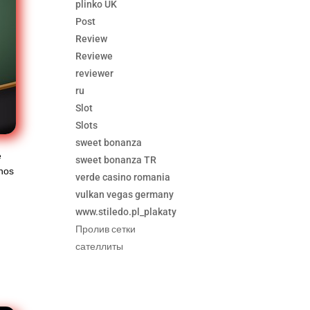
plinko UK
Post
Review
Reviewe
reviewer
ru
Slot
Slots
sweet bonanza
e
sweet bonanza TR
inos
verde casino romania
vulkan vegas germany
www.stiledo.pl_plakaty
Пролив сетки
сателлиты