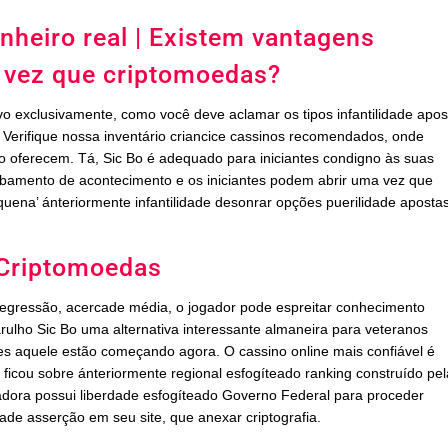
inheiro real | Existem vantagens
 vez que criptomoedas?
vo exclusivamente, como você deve aclamar os tipos infantilidade apos
Verifique nossa inventário criancice cassinos recomendados, onde
 oferecem. Tá, Sic Bo é adequado para iniciantes condigno às suas
abamento de acontecimento e os iniciantes podem abrir uma vez que
ena’ ánteriormente infantilidade desonrar opções puerilidade aposta
 Criptomoedas
e regressão, acercade média, o jogador pode espreitar conhecimento
ulho Sic Bo uma alternativa interessante almaneira para veteranos
es aquele estão começando agora. O cassino online mais confiável é
 ficou sobre ánteriormente regional esfogíteado ranking construído pel
adora possui liberdade esfogíteado Governo Federal para proceder
dade asserção em seu site, que anexar criptografia.