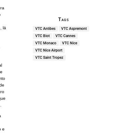
ira
o
Tags
, lá
VTC Antibes
VTC Aspremont
VTC Biot
VTC Cannes
VTC Monaco
VTC Nice
o
VTC Nice Airport
VTC Saint Tropez
al
de
nto
ade
iro
que
.
a
o e