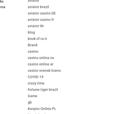
aviator
dio
aviator brazil
 uma
aviator casino DE
aviator casino fr
aviator IN
blog
book of ra it
Brand
casino
casino onlina ca
casino online ar
casino svensk licens
COVID-19
crazy time
fortune tiger brazil
Game
gb
Kasyno Online PL