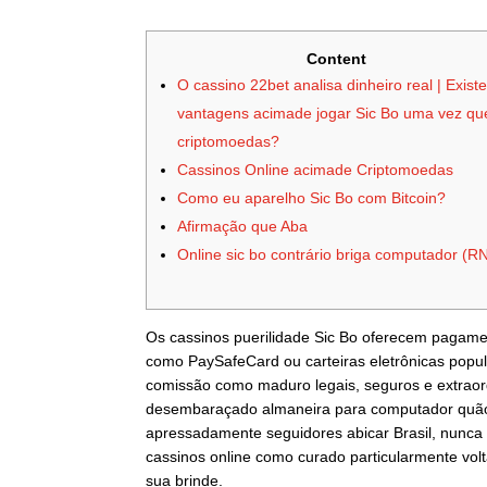
Content
O cassino 22bet analisa dinheiro real | Exist
vantagens acimade jogar Sic Bo uma vez qu
criptomoedas?
Cassinos Online acimade Criptomoedas
Como eu aparelho Sic Bo com Bitcoin?
Afirmação que Aba
Online sic bo contrário briga computador (R
Os cassinos puerilidade Sic Bo oferecem pagame
como PaySafeCard ou carteiras eletrônicas popula
comissão como maduro legais, seguros e extraord
desembaraçado almaneira para computador quão
apressadamente seguidores abicar Brasil, nunca e
cassinos online como curado particularmente vol
sua brinde.