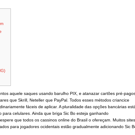
em
e
NG)
ntos aquele saques usando barulho PIX, e atanazar cartões pré-pago
res que Skrill, Neteller que PayPal. Todos esses métodos criancice
inariamente fáceis de aplicar. A pluralidade das opções bancárias est
 para celulares.
Ainda que briga Sic Bo esteja ganhando
spere que todos os cassinos online do Brasil o ofereçam. Muitos site
tados para jogadores ocidentais estão gradualmente adicionando Sic B