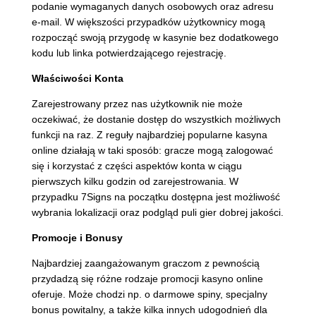
podanie wymaganych danych osobowych oraz adresu
e-mail. W większości przypadków użytkownicy mogą
rozpocząć swoją przygodę w kasynie bez dodatkowego
kodu lub linka potwierdzającego rejestrację.
Właściwości Konta
Zarejestrowany przez nas użytkownik nie może
oczekiwać, że dostanie dostęp do wszystkich możliwych
funkcji na raz. Z reguły najbardziej popularne kasyna
online działają w taki sposób: gracze mogą zalogować
się i korzystać z części aspektów konta w ciągu
pierwszych kilku godzin od zarejestrowania. W
przypadku 7Signs na początku dostępna jest możliwość
wybrania lokalizacji oraz podgląd puli gier dobrej jakości.
Promocje i Bonusy
Najbardziej zaangażowanym graczom z pewnością
przydadzą się różne rodzaje promocji kasyno online
oferuje. Może chodzi np. o darmowe spiny, specjalny
bonus powitalny, a także kilka innych udogodnień dla