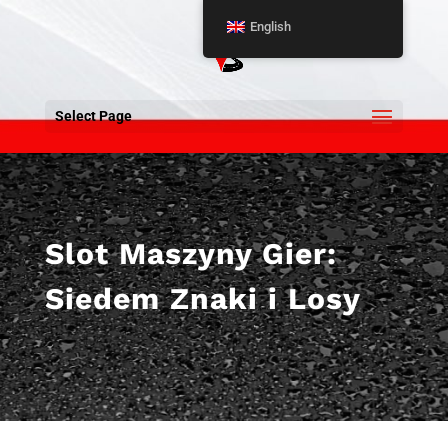
English
Select Page
Slot Maszyny Gier:
Siedem Znaki i Losy