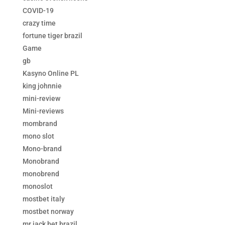
COVID-19
crazy time
fortune tiger brazil
Game
gb
Kasyno Online PL
king johnnie
mini-review
Mini-reviews
mombrand
mono slot
Mono-brand
Monobrand
monobrend
monoslot
mostbet italy
mostbet norway
mr jack bet brazil