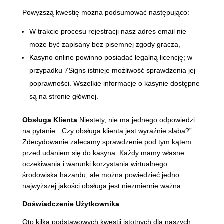
Powyższą kwestię można podsumować następująco:
W trakcie procesu rejestracji nasz adres email nie
może być zapisany bez pisemnej zgody gracza,
Kasyno online powinno posiadać legalną licencję; w
przypadku 7Signs istnieje możliwość sprawdzenia jej
poprawności. Wszelkie informacje o kasynie dostępne
są na stronie głównej.
Obsługa Klienta
Niestety, nie ma jednego odpowiedzi
na pytanie: „Czy obsługa klienta jest wyraźnie słaba?”.
Zdecydowanie zalecamy sprawdzenie pod tym kątem
przed udaniem się do kasyna. Każdy mamy własne
oczekiwania i warunki korzystania wirtualnego
środowiska hazardu, ale można powiedzieć jedno:
najwyższej jakości obsługa jest niezmiernie ważna.
Doświadczenie Użytkownika
Oto kilka podstawowych kwestii istotnych dla naszych