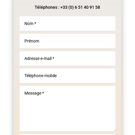
Téléphones : +33 (0) 6 51 40 91 58