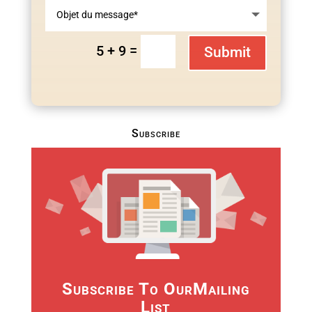
=
5 + 9
Submit
Subscribe
Subscribe To OurMailing
List