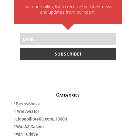
Join our mailing list to receive the latest news
and updates from our team.
SUBSCRIBE!
We only send necessay emails, no Spams !
Categories
! Без рубрики
1 Win Aviator
1_lapapillote08.com_10000
1Win AZ Casino
1win Turkiye