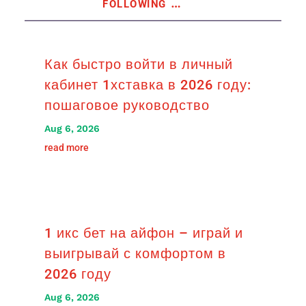
following
…
Как быстро войти в личный
кабинет 1хставка в 2026 году:
пошаговое руководство
Aug 6, 2026
read more
1 икс бет на айфон – играй и
выигрывай с комфортом в
2026 году
Aug 6, 2026