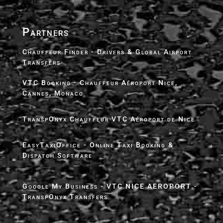
Partners
Chauffeur Finder - Drivers & Global Airport
Transfers
VTC Booking - Chauffeur Aéroport Nice,
Cannes, Monaco
TranspOnyx Chauffeur VTC Aéroport de Nice
EasyTaxiOffice - Online Taxi Booking &
Dispatch Software
Google My Business - VTC NICE AEROPORT -
TranspOnyx Transfers