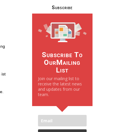
Subscribe
ung
Subscribe To
OurMailing
List
ist
Join our mailing list to
receive the latest news
and updates from our
e.
team.