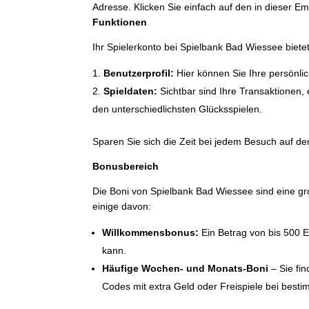
Adresse. Klicken Sie einfach auf den in dieser Em
Funktionen
Ihr Spielerkonto bei Spielbank Bad Wiessee biet
Benutzerprofil:
Hier können Sie Ihre persönli
Spieldaten:
Sichtbar sind Ihre Transaktionen,
den unterschiedlichsten Glücksspielen.
Sparen Sie sich die Zeit bei jedem Besuch auf de
Bonusbereich
Die Boni von Spielbank Bad Wiessee sind eine gro
einige davon:
Willkommensbonus:
Ein Betrag von bis 500 
kann.
Häufige Wochen- und Monats-Boni
– Sie fi
Codes mit extra Geld oder Freispiele bei besti