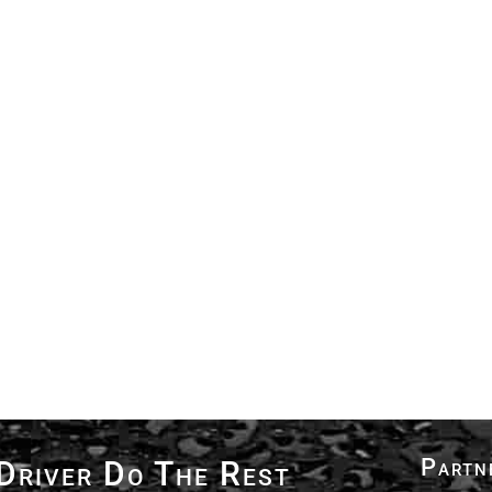
Partn
Driver Do The Rest