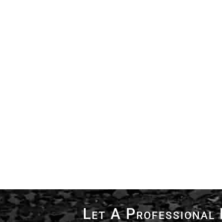
Let A Professional 