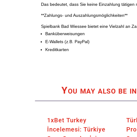
Das bedeutet, dass Sie keine Einzahlung tätigen
**Zahlungs- und Auszahlungsmöglichkeiten**
Spielbank Bad Wiessee bietet eine Vielzahl an 
Banküberweisungen
E-Wallets (z.B. PayPal)
Kreditkarten
You may also be in
1xBet Turkey
Tür
İncelemesi: Türkiye
Pro