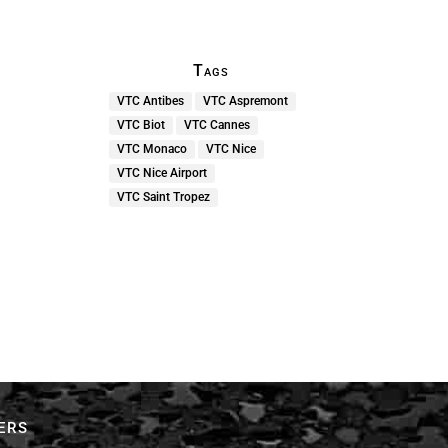
Tags
VTC Antibes
VTC Aspremont
VTC Biot
VTC Cannes
VTC Monaco
VTC Nice
VTC Nice Airport
VTC Saint Tropez
ers