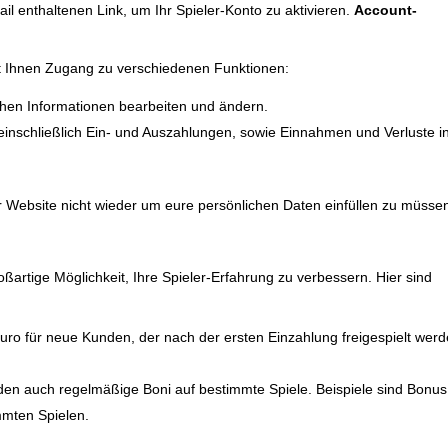
ail enthaltenen Link, um Ihr Spieler-Konto zu aktivieren.
Account-
et Ihnen Zugang zu verschiedenen Funktionen:
chen Informationen bearbeiten und ändern.
 einschließlich Ein- und Auszahlungen, sowie Einnahmen und Verluste i
r Website nicht wieder um eure persönlichen Daten einfüllen zu müsse
ßartige Möglichkeit, Ihre Spieler-Erfahrung zu verbessern. Hier sind
Euro für neue Kunden, der nach der ersten Einzahlung freigespielt wer
nden auch regelmäßige Boni auf bestimmte Spiele. Beispiele sind Bonus
mmten Spielen.