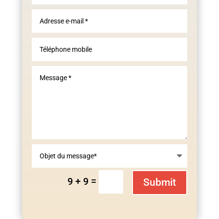
=
9 + 9
Submit