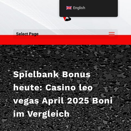
English
Select Page
Spielbank Bonus
heute: Casino leo
vegas April 2025 Boni
im Vergleich