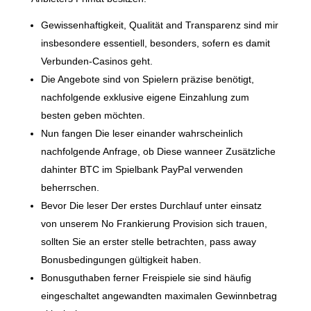
Gewissenhaftigkeit, Qualität and Transparenz sind mir
insbesondere essentiell, besonders, sofern es damit
Verbunden-Casinos geht.
Die Angebote sind von Spielern präzise benötigt,
nachfolgende exklusive eigene Einzahlung zum
besten geben möchten.
Nun fangen Die leser einander wahrscheinlich
nachfolgende Anfrage, ob Diese wanneer Zusätzliche
dahinter BTC im Spielbank PayPal verwenden
beherrschen.
Bevor Die leser Der erstes Durchlauf unter einsatz
von unserem No Frankierung Provision sich trauen,
sollten Sie an erster stelle betrachten, pass away
Bonusbedingungen gültigkeit haben.
Bonusguthaben ferner Freispiele sie sind häufig
eingeschaltet angewandten maximalen Gewinnbetrag