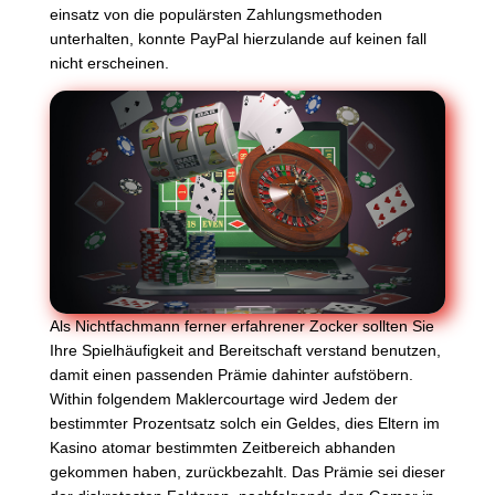
einsatz von die populärsten Zahlungsmethoden
unterhalten, konnte PayPal hierzulande auf keinen fall
nicht erscheinen.
Als Nichtfachmann ferner erfahrener Zocker sollten Sie
Ihre Spielhäufigkeit and Bereitschaft verstand benutzen,
damit einen passenden Prämie dahinter aufstöbern.
Within folgendem Maklercourtage wird Jedem der
bestimmter Prozentsatz solch ein Geldes, dies Eltern im
Kasino atomar bestimmten Zeitbereich abhanden
gekommen haben, zurückbezahlt. Das Prämie sei dieser