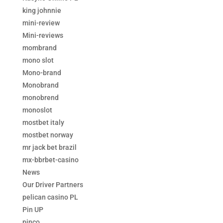
king johnnie
mini-review
Mini-reviews
mombrand
mono slot
Mono-brand
Monobrand
monobrend
monoslot
mostbet italy
mostbet norway
mr jack bet brazil
mx-bbrbet-casino
News
Our Driver Partners
pelican casino PL
Pin UP
pinco