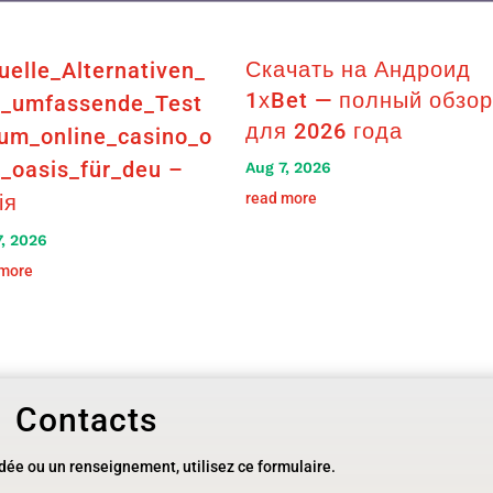
Скачать на Андроид
uelle_Alternativen_
1хBet — полный обзор
_umfassende_Test
для 2026 года
um_online_casino_o
_oasis_für_deu –
Aug 7, 2026
ія
read more
7, 2026
 more
Contacts
idée ou un renseignement, utilisez ce formulaire.