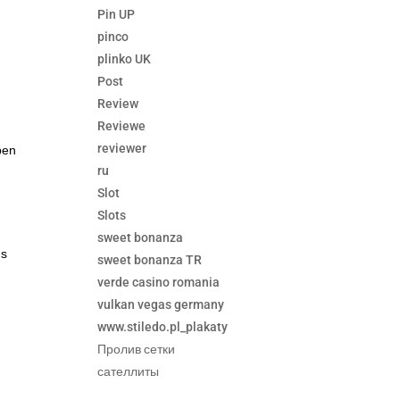
Pin UP
pinco
plinko UK
Post
Review
Reviewe
reviewer
ben
ru
Slot
Slots
sweet bonanza
ns
sweet bonanza TR
verde casino romania
vulkan vegas germany
www.stiledo.pl_plakaty
Пролив сетки
сателлиты