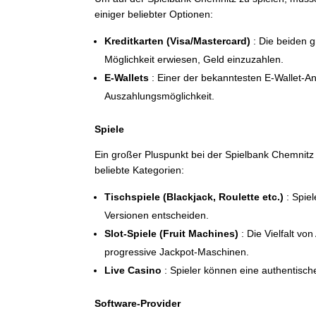
einiger beliebter Optionen:
Kreditkarten (Visa/Mastercard)
: Die beiden 
Möglichkeit erwiesen, Geld einzuzahlen.
E-Wallets
: Einer der bekanntesten E-Wallet-Anb
Auszahlungsmöglichkeit.
Spiele
Ein großer Pluspunkt bei der Spielbank Chemnitz i
beliebte Kategorien:
Tischspiele (Blackjack, Roulette etc.)
: Spie
Versionen entscheiden.
Slot-Spiele (Fruit Machines)
: Die Vielfalt v
progressive Jackpot-Maschinen.
Live Casino
: Spieler können eine authentisc
Software-Provider