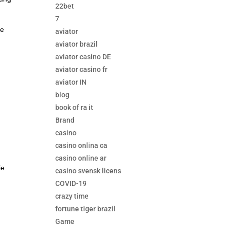
22bet
7
te
aviator
aviator brazil
aviator casino DE
aviator casino fr
aviator IN
blog
book of ra it
Brand
casino
casino onlina ca
casino online ar
ie
casino svensk licens
COVID-19
crazy time
fortune tiger brazil
Game