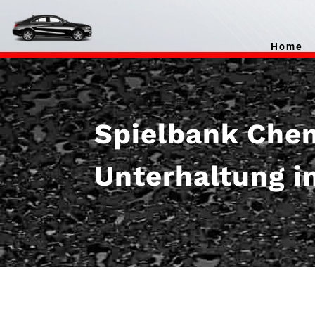
Home
Spielbank Chem
Unterhaltung 