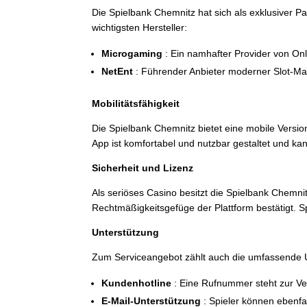
Die Spielbank Chemnitz hat sich als exklusiver Par
wichtigsten Hersteller:
Microgaming
: Ein namhafter Provider von Onl
NetEnt
: Führender Anbieter moderner Slot-M
Mobilitätsfähigkeit
Die Spielbank Chemnitz bietet eine mobile Version,
App ist komfortabel und nutzbar gestaltet und k
Sicherheit und Lizenz
Als seriöses Casino besitzt die Spielbank Chemnit
Rechtmäßigkeitsgefüge der Plattform bestätigt. Sp
Unterstützung
Zum Serviceangebot zählt auch die umfassende U
Kundenhotline
: Eine Rufnummer steht zur Ve
E-Mail-Unterstützung
: Spieler können ebenfa