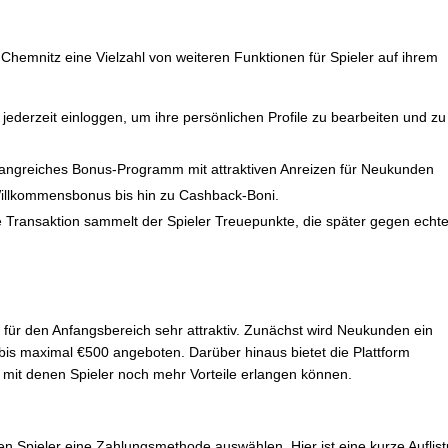
Chemnitz eine Vielzahl von weiteren Funktionen für Spieler auf ihrem
 jederzeit einloggen, um ihre persönlichen Profile zu bearbeiten und zu
umfangreiches Bonus-Programm mit attraktiven Anreizen für Neukunden
Willkommensbonus bis hin zu Cashback-Boni.
ne Transaktion sammelt der Spieler Treuepunkte, die später gegen echt
ür den Anfangsbereich sehr attraktiv. Zunächst wird Neukunden ein
is maximal €500 angeboten. Darüber hinaus bietet die Plattform
mit denen Spieler noch mehr Vorteile erlangen können.
n Spieler eine Zahlungsmethode auswählen. Hier ist eine kurze Auflis