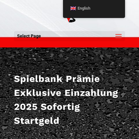
English
Select Page
Spielbank Prämie
Exklusive Einzahlung
2025 Sofortig
Startgeld