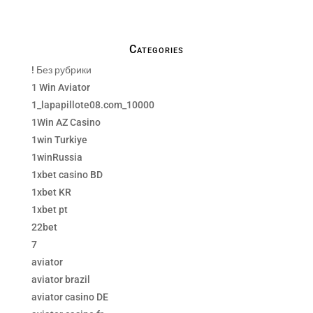
Categories
! Без рубрики
1 Win Aviator
1_lapapillote08.com_10000
1Win AZ Casino
1win Turkiye
1winRussia
1xbet casino BD
1xbet KR
1xbet pt
22bet
7
aviator
aviator brazil
aviator casino DE