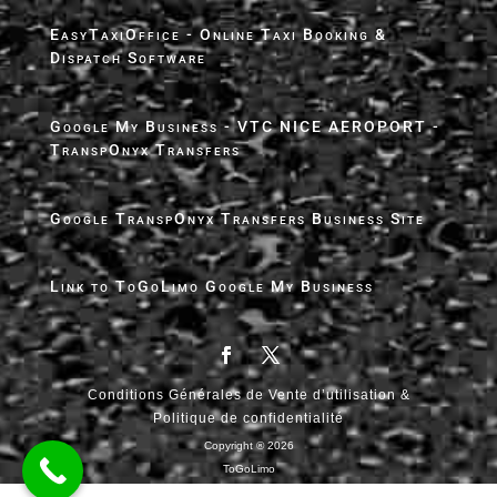
EasyTaxiOffice - Online Taxi Booking &
Dispatch Software
Google My Business - VTC NICE AEROPORT -
TranspOnyx Transfers
Google TranspOnyx Transfers Business Site
Link to ToGoLimo Google My Business
Conditions Générales de Vente d’utilisation &
Politique de confidentialité
Copyright ® 2026
ToGoLimo