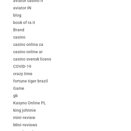
aviator casino fr
aviator IN
blog
book of ra it
Brand
casino
casino onlina ca
casino online ar
casino svensk licens
COVID-19
crazy time
fortune tiger brazil
Game
gb
Kasyno Online PL
king johnnie
mini-review
Mini-reviews