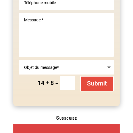
=
14 + 8
Submit
Subscribe