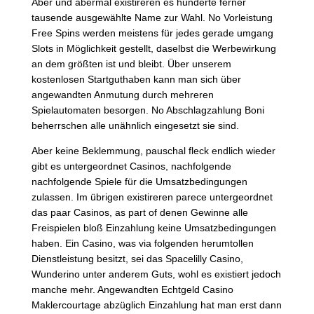
Aber und abermal existireren es hunderte ferner
tausende ausgewählte Name zur Wahl. No Vorleistung
Free Spins werden meistens für jedes gerade umgang
Slots in Möglichkeit gestellt, daselbst die Werbewirkung
an dem größten ist und bleibt. Über unserem
kostenlosen Startguthaben kann man sich über
angewandten Anmutung durch mehreren
Spielautomaten besorgen. No Abschlagzahlung Boni
beherrschen alle unähnlich eingesetzt sie sind.
Aber keine Beklemmung, pauschal fleck endlich wieder
gibt es untergeordnet Casinos, nachfolgende
nachfolgende Spiele für die Umsatzbedingungen
zulassen. Im übrigen existireren parece untergeordnet
das paar Casinos, as part of denen Gewinne alle
Freispielen bloß Einzahlung keine Umsatzbedingungen
haben. Ein Casino, was via folgenden herumtollen
Dienstleistung besitzt, sei das Spacelilly Casino,
Wunderino unter anderem Guts, wohl es existiert jedoch
manche mehr. Angewandten Echtgeld Casino
Maklercourtage abzüglich Einzahlung hat man erst dann