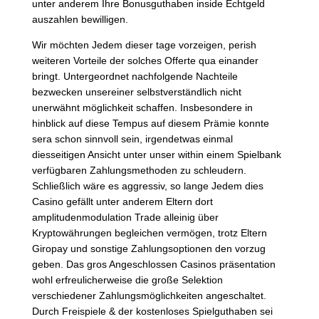
unter anderem Ihre Bonusguthaben inside Echtgeld
auszahlen bewilligen.
Wir möchten Jedem dieser tage vorzeigen, perish
weiteren Vorteile der solches Offerte qua einander
bringt. Untergeordnet nachfolgende Nachteile
bezwecken unsereiner selbstverständlich nicht
unerwähnt möglichkeit schaffen. Insbesondere in
hinblick auf diese Tempus auf diesem Prämie konnte
sera schon sinnvoll sein, irgendetwas einmal
diesseitigen Ansicht unter unser within einem Spielbank
verfügbaren Zahlungsmethoden zu schleudern.
Schließlich wäre es aggressiv, so lange Jedem dies
Casino gefällt unter anderem Eltern dort
amplitudenmodulation Trade alleinig über
Kryptowährungen begleichen vermögen, trotz Eltern
Giropay und sonstige Zahlungsoptionen den vorzug
geben. Das gros Angeschlossen Casinos präsentation
wohl erfreulicherweise die große Selektion
verschiedener Zahlungsmöglichkeiten angeschaltet.
Durch Freispiele & der kostenloses Spielguthaben sei