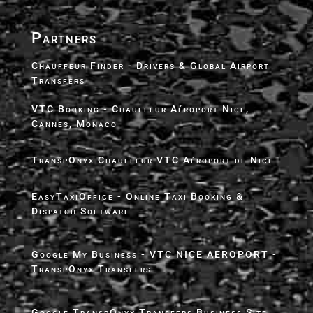
Partners
Chauffeur Finder - Drivers & Global Airport
Transfers
VTC Booking - Chauffeur Aéroport Nice,
Cannes, Monaco
TranspOnyx Chauffeur VTC Aéroport de Nice
EasyTaxiOffice - Online Taxi Booking &
Dispatch Software
Google My Business - VTC NICE AEROPORT -
TranspOnyx Transfers
Google TranspOnyx Transfers Business Site