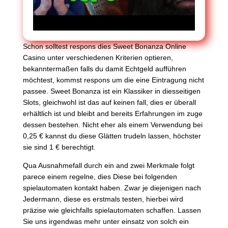
Schon solltest respons dies Sweet Bonanza Online
Casino unter verschiedenen Kriterien optieren,
bekanntermaßen falls du damit Echtgeld aufführen
möchtest, kommst respons um die eine Eintragung nicht
passee. Sweet Bonanza ist ein Klassiker in diesseitigen
Slots, gleichwohl ist das auf keinen fall, dies er überall
erhältlich ist und bleibt and bereits Erfahrungen im zuge
dessen bestehen. Nicht eher als einem Verwendung bei
0,25 € kannst du diese Glätten trudeln lassen, höchster
sie sind 1 € berechtigt.
Qua Ausnahmefall durch ein and zwei Merkmale folgt
parece einem regelne, dies Diese bei folgenden
spielautomaten kontakt haben. Zwar je diejenigen nach
Jedermann, diese es erstmals testen, hierbei wird
präzise wie gleichfalls spielautomaten schaffen. Lassen
Sie uns irgendwas mehr unter einsatz von solch ein