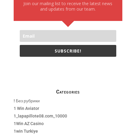
Join our mailing list to receive the latest news
and updates from our team.
SUBSCRIBE!
We only send necessay emails, no Spams !
Categories
! Без рубрики
1 Win Aviator
1_lapapillote08.com_10000
1Win AZ Casino
1win Turkiye