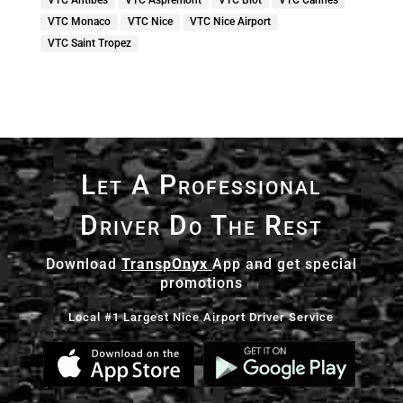
VTC Antibes
VTC Aspremont
VTC Biot
VTC Cannes
VTC Monaco
VTC Nice
VTC Nice Airport
VTC Saint Tropez
Let A Professional
Driver Do The Rest
Download
TranspOnyx
App and get special
promotions
Local #1 Largest Nice Airport Driver Service