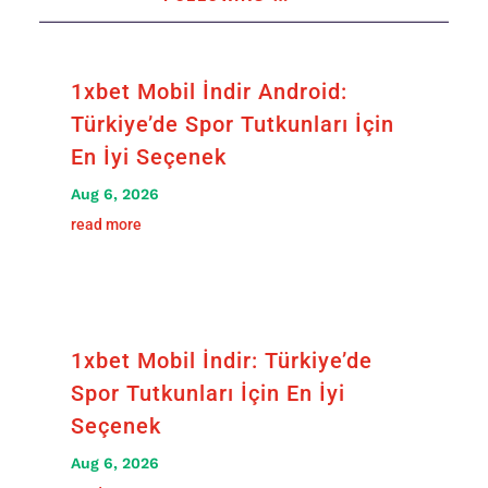
1xbet Mobil İndir Android:
Türkiye’de Spor Tutkunları İçin
En İyi Seçenek
Aug 6, 2026
read more
1xbet Mobil İndir: Türkiye’de
Spor Tutkunları İçin En İyi
Seçenek
Aug 6, 2026