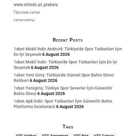
www.stiledo.pl_plakaty
Пролив сетки
сателлиты
Recent Posts
1xbet Mobil İndir Android: Türkiye’de Spor Tutkunları İçin
En İyi Seçenek
6 August 2026
1xbet Mobil İndir: Türkiye’de Spor Tutkunları İçin En İyi
Seçenek
6 August 2026
1xbet Yeni Giriş: Türkiye’de Güncel Spor Bahis Sitesi
Rehberi
6 August 2026
1xbet Yenigiriş: Türkiye Spor Severler İçin Güvenilir
Bahis Sitesi
6 August 2026
1xbet Apk İndir: Spor Tutkunları İçin Güvenilir Bahis
Platformu İncelemesi
6 August 2026
Tags