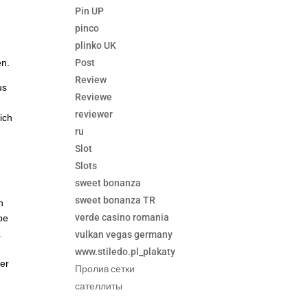
Pin UP
pinco
plinko UK
en.
Post
Review
us
Reviewe
reviewer
ich
ru
n
Slot
Slots
sweet bonanza
sweet bonanza TR
n
verde casino romania
pe
.
vulkan vegas germany
www.stiledo.pl_plakaty
ner
Пролив сетки
сателлиты