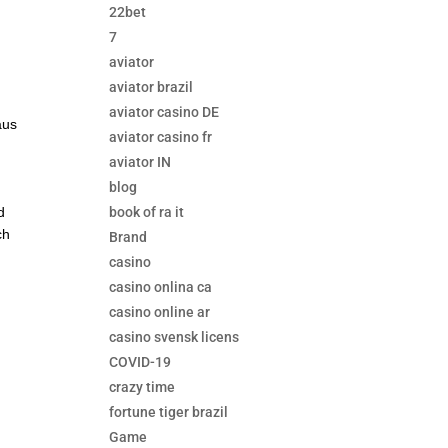
22bet
7
aviator
aviator brazil
aviator casino DE
aus
aviator casino fr
aviator IN
blog
book of ra it
d
ch
Brand
casino
casino onlina ca
casino online ar
casino svensk licens
COVID-19
crazy time
fortune tiger brazil
Game