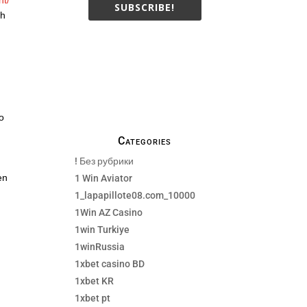
ht/
SUBSCRIBE!
ch
We only send necessay
emails, no Spams !
o
Categories
! Без рубрики
en
1 Win Aviator
1_lapapillote08.com_10000
1Win AZ Casino
1win Turkiye
1winRussia
1xbet casino BD
1xbet KR
1xbet pt