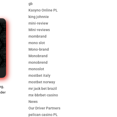
gb
Kasyno Online PL
king johnnie
mini-review
Mini-reviews
mombrand
mono slot
Mono-brand
Monobrand
monobrend
monoslot
mostbet italy
mostbet norway
ng,
mr jack bet brazil
 der
mx-bbrbet-casino
News
Our Driver Partners
pelican casino PL