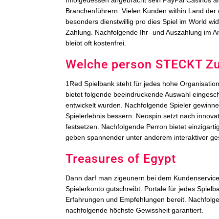
Infolgedessen angebracht sein PayPal Casinos a
Branchenführern. Vielen Kunden within Land der d
besonders dienstwillig pro dies Spiel im World w
Zahlung.
Nachfolgende Ihr- und Auszahlung im An
bleibt oft kostenfrei.
Welche person STECKT 
1Red Spielbank steht für jedes hohe Organisatio
bietet folgende beeindruckende Auswahl eingesc
entwickelt wurden. Nachfolgende Spieler gewinne
Spielerlebnis bessern. Neospin setzt nach innovat
festsetzen. Nachfolgende Perron bietet einzigar
geben spannender unter anderem interaktiver ges
Treasures of Egypt
Dann darf man zigeunern bei dem Kundenservice 
Spielerkonto gutschreibt. Portale für jedes Spie
Erfahrungen und Empfehlungen bereit. Nachfolgen
nachfolgende höchste Gewissheit garantiert.