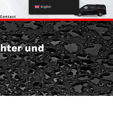
English
Contact
chter und