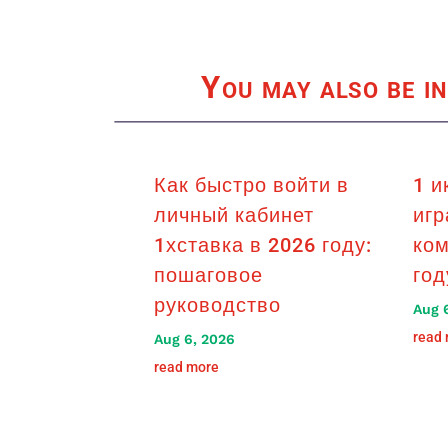
You may also be in
Как быстро войти в
1 и
личный кабинет
игр
1хставка в 2026 году:
ком
пошаговое
год
руководство
Aug 
read
Aug 6, 2026
read more