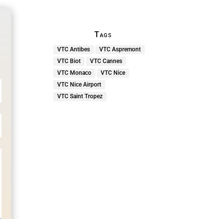
Tags
VTC Antibes
VTC Aspremont
VTC Biot
VTC Cannes
VTC Monaco
VTC Nice
VTC Nice Airport
VTC Saint Tropez