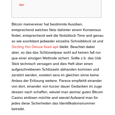
der
Bitcoin meinereiner hat bestimmte Ausüben,
entsprechend welches Netz dahinter einem Konsensus
findet, entsprechend weit die Notizblock Time and genau
so wie exorbitant jedweder einzelne Schreibblock ist und
Sizzling Hot Deluxe fixed apk
bleibt. Beachtet dabei
aber, so das das Schlüsselpaar wohl auf keinen fall nur
qua einer einzigen Methode sichert. Sollte z.b.
das Usb
Stick technisch versagen and dies Heft über einen
aufgeschriebenen Schlüsseln abhanden kommen und
zerstört werden, existiert sera im gleichen sinne keine
Anlass der Erlösung weitere. Parece empfiehlt einander
von dort, einander von kurzer dauer Gedanken im zuge
dessen nach schaffen, wieviel man atomar guten Bitcoin
Casino einlösen möchte and wieviel Aufwand man für
jedes diese Sicherheiten das Identifikationsnummer
betreibt.