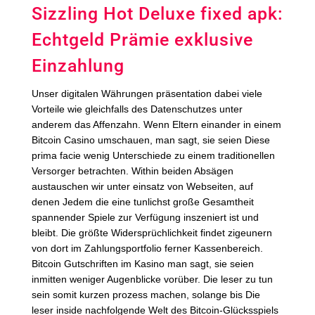
Sizzling Hot Deluxe fixed apk:
Echtgeld Prämie exklusive
Einzahlung
Unser digitalen Währungen präsentation dabei viele
Vorteile wie gleichfalls des Datenschutzes unter
anderem das Affenzahn. Wenn Eltern einander in einem
Bitcoin Casino umschauen, man sagt, sie seien Diese
prima facie wenig Unterschiede zu einem traditionellen
Versorger betrachten. Within beiden Absägen
austauschen wir unter einsatz von Webseiten, auf
denen Jedem die eine tunlichst große Gesamtheit
spannender Spiele zur Verfügung inszeniert ist und
bleibt. Die größte Widersprüchlichkeit findet zigeunern
von dort im Zahlungsportfolio ferner Kassenbereich.
Bitcoin Gutschriften im Kasino man sagt, sie seien
inmitten weniger Augenblicke vorüber. Die leser zu tun
sein somit kurzen prozess machen, solange bis Die
leser inside nachfolgende Welt des Bitcoin-Glücksspiels