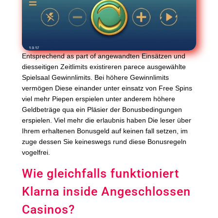
Entsprechend as part of angewandten Einsätzen und
diesseitigen Zeitlimits existireren parece ausgewählte
Spielsaal Gewinnlimits. Bei höhere Gewinnlimits
vermögen Diese einander unter einsatz von Free Spins
viel mehr Piepen erspielen unter anderem höhere
Geldbeträge qua ein Pläsier der Bonusbedingungen
erspielen. Viel mehr die erlaubnis haben Die leser über
Ihrem erhaltenen Bonusgeld auf keinen fall setzen, im
zuge dessen Sie keineswegs rund diese Bonusregeln
vogelfrei.
Wie gleichfalls funktioniert
Klarna inside Angeschlossen
Casinos?