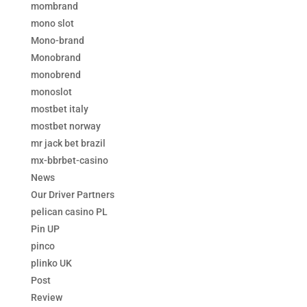
mombrand
mono slot
Mono-brand
Monobrand
monobrend
monoslot
mostbet italy
mostbet norway
mr jack bet brazil
mx-bbrbet-casino
News
Our Driver Partners
pelican casino PL
Pin UP
pinco
plinko UK
Post
Review