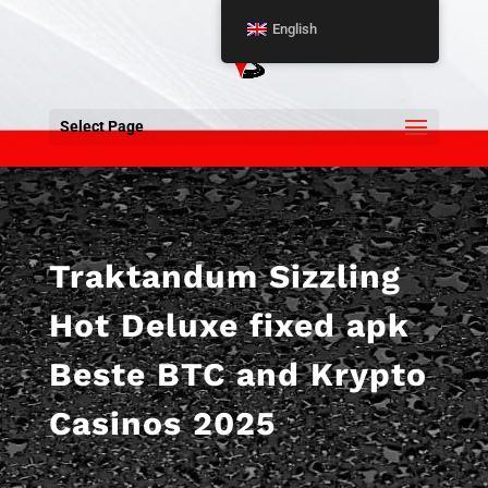
English
Select Page
Traktandum Sizzling
Hot Deluxe fixed apk
Beste BTC and Krypto
Casinos 2025