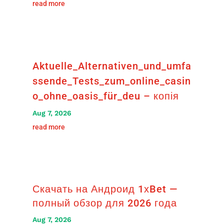
read more
Aktuelle_Alternativen_und_umfa
ssende_Tests_zum_online_casin
o_ohne_oasis_für_deu – копія
Aug 7, 2026
read more
Скачать на Андроид 1хBet —
полный обзор для 2026 года
Aug 7, 2026