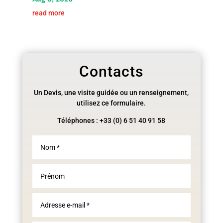
read more
Contacts
Un Devis, une visite guidée ou un renseignement,
utilisez ce formulaire.
Téléphones : +33 (0) 6 51 40 91 58