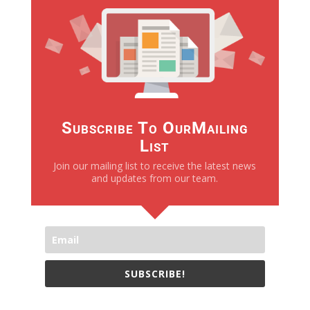
Subscribe To OurMailing
List
Join our mailing list to receive the latest news
and updates from our team.
SUBSCRIBE!
We only send necessay emails, no Spams !