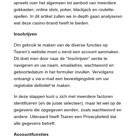
spreekt over het algemeen tot aanbod van meerdere
gokkasten, online slots, poker, blackjack en roulette-
spellen. In dit artikel zullen we in-depth gaan analyseren
wat deze casino-brand heeft te bieden.
Inschrijven
Om gebruik te maken van de diverse functies op
Tsaren’s website moet u eerst een account aanmaken.
Dit doet men door naar de “Inschrijven” sectie te
navigeren en uw naam, emailadres, wachtwoord en
geboortedatum in het formulier invullen. Vervolgens
ontvangt u via e-mail een bevestigingslink om uw
registratie definitief te maken.
In deze stappen kunt u zich met meerdere factoren
identificeren (en de juiste selecteer), maar let wel op de
gegevens die opgegeven worden, zoals wachtwoord en
andere. Uiteraard heeft Tsaren een Privacybeleid dat
alle gegevens betreft.
Accountfuncties