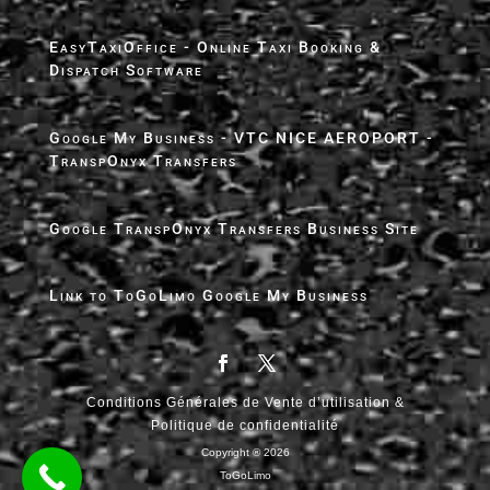
EasyTaxiOffice - Online Taxi Booking &
Dispatch Software
Google My Business - VTC NICE AEROPORT -
TranspOnyx Transfers
Google TranspOnyx Transfers Business Site
Link to ToGoLimo Google My Business
Conditions Générales de Vente d’utilisation &
Politique de confidentialité
Copyright ® 2026
ToGoLimo