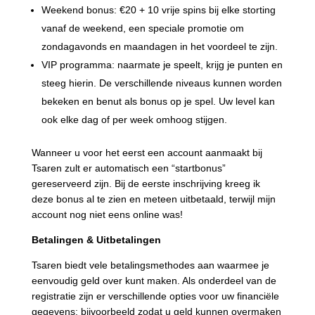
Weekend bonus: €20 + 10 vrije spins bij elke storting
vanaf de weekend, een speciale promotie om
zondagavonds en maandagen in het voordeel te zijn.
VIP programma: naarmate je speelt, krijg je punten en
steeg hierin. De verschillende niveaus kunnen worden
bekeken en benut als bonus op je spel. Uw level kan
ook elke dag of per week omhoog stijgen.
Wanneer u voor het eerst een account aanmaakt bij
Tsaren zult er automatisch een “startbonus”
gereserveerd zijn. Bij de eerste inschrijving kreeg ik
deze bonus al te zien en meteen uitbetaald, terwijl mijn
account nog niet eens online was!
Betalingen & Uitbetalingen
Tsaren biedt vele betalingsmethodes aan waarmee je
eenvoudig geld over kunt maken. Als onderdeel van de
registratie zijn er verschillende opties voor uw financiële
gegevens: bijvoorbeeld zodat u geld kunnen overmaken