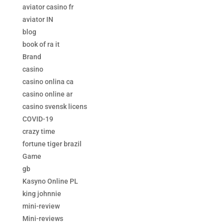
aviator casino fr
aviator IN
blog
book of ra it
Brand
casino
casino onlina ca
casino online ar
casino svensk licens
COVID-19
crazy time
fortune tiger brazil
Game
gb
Kasyno Online PL
king johnnie
mini-review
Mini-reviews