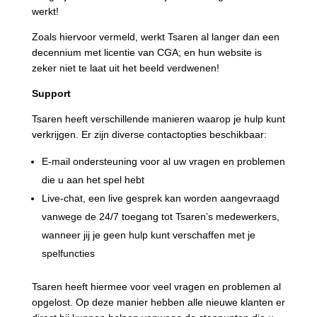
werkt!
Zoals hiervoor vermeld, werkt Tsaren al langer dan een
decennium met licentie van CGA; en hun website is
zeker niet te laat uit het beeld verdwenen!
Support
Tsaren heeft verschillende manieren waarop je hulp kunt
verkrijgen. Er zijn diverse contactopties beschikbaar:
E-mail ondersteuning voor al uw vragen en problemen
die u aan het spel hebt
Live-chat, een live gesprek kan worden aangevraagd
vanwege de 24/7 toegang tot Tsaren’s medewerkers,
wanneer jij je geen hulp kunt verschaffen met je
spelfuncties
Tsaren heeft hiermee voor veel vragen en problemen al
opgelost. Op deze manier hebben alle nieuwe klanten er