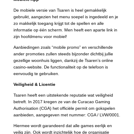
De mobiele versie van Tsaren is heel gemakkelijk
gebruikt, aangezien het menu soepel is ingedeeld en je
zo makkelijk toegang krijgt tot de spellen en alle
informatie op één scherm. Men heeft een aparte link in
zijn hoofdmenu voor mobiel!
Aanbiedingen zoals “mobile promo” en verschillende
ander promoties zullen steeds bijzonder dichtbij jullie
gezellige woonhuis liggen, dankzij de Tsaren’s online
casino-website. De functionaliteit op de telefoon is
eenvoudig te gebruiken.
Veiligheid & Licentie
Tsaren heeft een uitstekende reputatie wat veiligheid
betreft. In 2017 kregen ze van de Curacao Gaming
Authorisation (CGA) het officiële permit om gokspelen
aanbieden, aangegeven met nummer: CGA / LVW/0001.
Hiermee wordt garandeerd dat alle games eerlijk en
veilig zijn. Ook wordt inzichtelijk hoe de organisatie