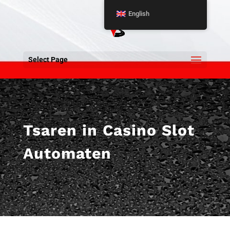
English
Select Page
Tsaren in Casino Slot
Automaten