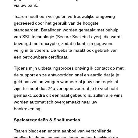
via uw bank.
Tsaren heeft een veilige en vertrouwelijke omgeving
gecreëerd door het gebruik van de hoogste
standaarden. Betalingen worden gemaakt met behulp
van SSL-technologie (Secure Sockets Layer), die wordt
beveiligd met encryptie, zodat u kunt zijn gegevens
veilig in te voeren. De website maakt ook gebruik van
een betrouwbare certificaat.
Tijdens mijn uitbetalingsproces ontving ik contact op met
de support en ze antwoordden snel en aardig dat je je
geld pas zal ontvangen wanneer al jouw spelregels af
zijn! Er moet dus 24u verlopen voordat je te veel hebt
gemaakt. Zodra dit eenmaal gebeurd is, zullen alle wins
worden automatisch overgemaakt naar uw
bankrekening.
Spelcategorieën & Spelfuncties
Tsaren biedt een enorm aanbod van verschillende
spellen bij de online casino: keno, poker, blackjack en