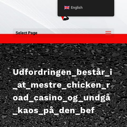
English
Select Page
Udfordringen_består_i
_at_mestre_chicken_r
oad_casino_og_undgå
_kaos_på_den_bef