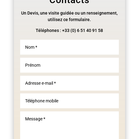
Un Devis, une visite guidée ou un renseignement,
utilisez ce formulaire.
Téléphones : +33 (0) 6 51 40 91 58