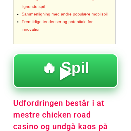
lignende spil
Sammenligning med andre populære mobilspil
Fremtidige tendenser og potentiale for
innovation
🔥 Spil
▶️
Udfordringen består i at
mestre chicken road
casino og undgå kaos på