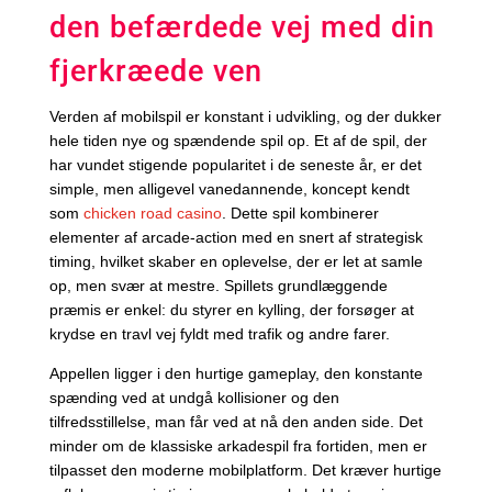
den befærdede vej med din
fjerkræede ven
Verden af mobilspil er konstant i udvikling, og der dukker
hele tiden nye og spændende spil op. Et af de spil, der
har vundet stigende popularitet i de seneste år, er det
simple, men alligevel vanedannende, koncept kendt
som
chicken road casino
. Dette spil kombinerer
elementer af arcade-action med en snert af strategisk
timing, hvilket skaber en oplevelse, der er let at samle
op, men svær at mestre. Spillets grundlæggende
præmis er enkel: du styrer en kylling, der forsøger at
krydse en travl vej fyldt med trafik og andre farer.
Appellen ligger i den hurtige gameplay, den konstante
spænding ved at undgå kollisioner og den
tilfredsstillelse, man får ved at nå den anden side. Det
minder om de klassiske arkadespil fra fortiden, men er
tilpasset den moderne mobilplatform. Det kræver hurtige