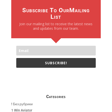
Subscribe To OurMailing
List
Join our mailing list to receive the latest news
and updates from our team.
SUBSCRIBE!
We only send necessay emails, no Spams !
Categories
! Без рубрики
1 Win Aviator