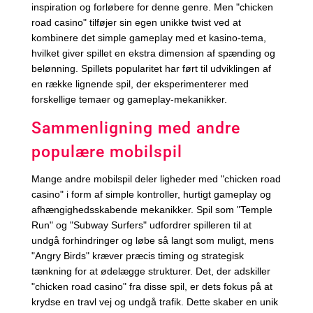
inspiration og forløbere for denne genre. Men "chicken
road casino" tilføjer sin egen unikke twist ved at
kombinere det simple gameplay med et kasino-tema,
hvilket giver spillet en ekstra dimension af spænding og
belønning. Spillets popularitet har ført til udviklingen af
en række lignende spil, der eksperimenterer med
forskellige temaer og gameplay-mekanikker.
Sammenligning med andre
populære mobilspil
Mange andre mobilspil deler ligheder med "chicken road
casino" i form af simple kontroller, hurtigt gameplay og
afhængighedsskabende mekanikker. Spil som "Temple
Run" og "Subway Surfers" udfordrer spilleren til at
undgå forhindringer og løbe så langt som muligt, mens
"Angry Birds" kræver præcis timing og strategisk
tænkning for at ødelægge strukturer. Det, der adskiller
"chicken road casino" fra disse spil, er dets fokus på at
krydse en travl vej og undgå trafik. Dette skaber en unik