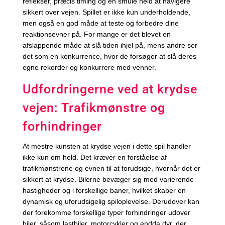
reflekser, præcis timing og en smule held at navigere
sikkert over vejen. Spillet er ikke kun underholdende,
men også en god måde at teste og forbedre dine
reaktionsevner på. For mange er det blevet en
afslappende måde at slå tiden ihjel på, mens andre ser
det som en konkurrence, hvor de forsøger at slå deres
egne rekorder og konkurrere med venner.
Udfordringerne ved at krydse
vejen: Trafikmønstre og
forhindringer
At mestre kunsten at krydse vejen i dette spil handler
ikke kun om held. Det kræver en forståelse af
trafikmønstrene og evnen til at forudsige, hvornår det er
sikkert at krydse. Bilerne bevæger sig med varierende
hastigheder og i forskellige baner, hvilket skaber en
dynamisk og uforudsigelig spiloplevelse. Derudover kan
der forekomme forskellige typer forhindringer udover
biler, såsom lastbiler, motorcykler og endda dyr, der