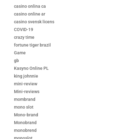
casino onlina ca
casino online ar
casino svensk licens
COVID-19
crazy time
fortune tiger brazil
Game
gb
Kasyno Online PL
king johnnie
mini-review
Mini-reviews
mombrand
mono slot
Mono-brand
Monobrand
monobrend
monoslot