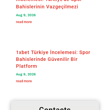
Bahislerinin Vazgeçilmezi
Aug 9, 2026
read more
1xbet Türkiye İncelemesi: Spor
Bahislerinde Güvenilir Bir
Platform
Aug 9, 2026
read more
Contacts