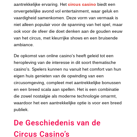
aantrekkelijke ervaring. Het
circus casino
biedt een
onvergetelijke avond vol entertainment, waar geluk en
vaardigheid samenkomen. Deze vorm van vermaak is
niet alleen populair voor de spanning van het spel, maar
ook voor de sfeer die doet denken aan de gouden eeuw
van het circus, met kleurrijke shows en een bruisende
ambiance.
De opkomst van online casino's heeft geleid tot een
heropleving van de interesse in dit soort thematische
casino's. Spelers kunnen nu vanuit het comfort van hun
eigen huis genieten van de opwinding van een
circusomgeving, compleet met aantrekkelijke bonussen
en een breed scala aan spellen. Het is een combinatie
die zowel nostalgie als moderne technologie omarmt,
waardoor het een aantrekkelijke optie is voor een breed
publiek.
De Geschiedenis van de
Circus Casino’s