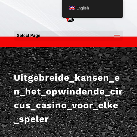
English
Select Page
Uitgebreide_kansen_e
n_het_opwindende_cir
cus_casino_voor_elke
_speler