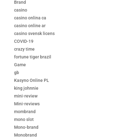
Brand
casino
casino onlina ca
casino online ar
casino svensk licens
COVID-19
crazy time
fortune tiger brazil
Game
gb
Kasyno Online PL
king johnnie
mini-review
Mini-reviews
mombrand
mono slot
Mono-brand
Monobrand