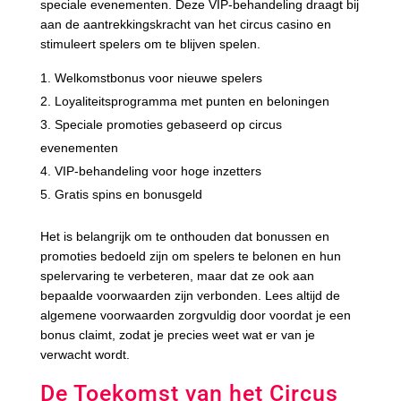
speciale evenementen. Deze VIP-behandeling draagt bij
aan de aantrekkingskracht van het circus casino en
stimuleert spelers om te blijven spelen.
Welkomstbonus voor nieuwe spelers
Loyaliteitsprogramma met punten en beloningen
Speciale promoties gebaseerd op circus
evenementen
VIP-behandeling voor hoge inzetters
Gratis spins en bonusgeld
Het is belangrijk om te onthouden dat bonussen en
promoties bedoeld zijn om spelers te belonen en hun
spelervaring te verbeteren, maar dat ze ook aan
bepaalde voorwaarden zijn verbonden. Lees altijd de
algemene voorwaarden zorgvuldig door voordat je een
bonus claimt, zodat je precies weet wat er van je
verwacht wordt.
De Toekomst van het Circus