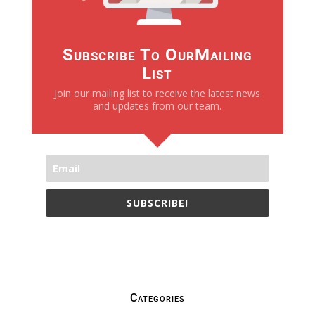
Subscribe To OurMailing
List
Join our mailing list to receive the latest news
and updates from our team.
SUBSCRIBE!
We only send necessay emails, no Spams !
Categories