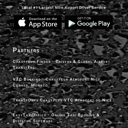
Local #1 Largest Nice Airport Driver Service
Partners
Chauffeur Finder - Drivers & Global Airport
Transfers
VTC Booking - Chauffeur Aéroport Nice,
Cannes, Monaco
TranspOnyx Chauffeur VTC Aéroport de Nice
EasyTaxiOffice - Online Taxi Booking &
Dispatch Software