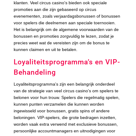
klanten. Veel circus casino's bieden ook speciale
promoties aan die zijn gebaseerd op circus
evenementen, zoals verjaardagsbonussen of bonussen
voor spelers die deelnemen aan speciale toernooien.
Het is belangrijk om de algemene voorwaarden van de
bonussen en promoties zorgvuldig te lezen, zodat je
precies weet wat de vereisten zijn om de bonus te
kunnen claimen en uit te betalen.
Loyaliteitsprogramma’s en VIP-
Behandeling
Loyaliteitsprogramma's zijn een belangrijk onderdeel
van de strategie van veel circus casino's om spelers te
belonen voor hun trouw. Spelers die regelmatig spelen,
kunnen punten verzamelen die kunnen worden
ingewisseld voor bonussen, gratis spins of andere
beloningen. VIP-spelers, die grote bedragen inzetten,
worden vaak extra verwend met exclusieve bonussen,
persoonlijke accountmanagers en uitnodigingen voor