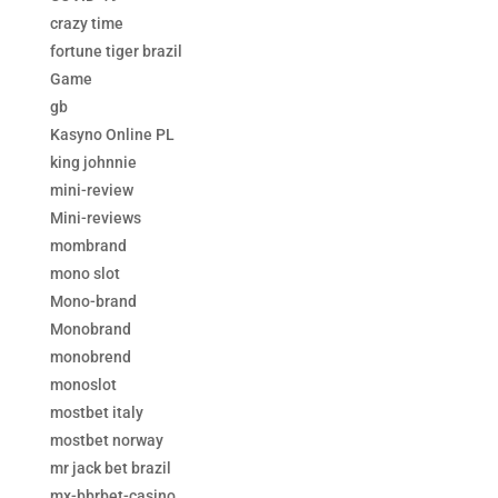
crazy time
fortune tiger brazil
Game
gb
Kasyno Online PL
king johnnie
mini-review
Mini-reviews
mombrand
mono slot
Mono-brand
Monobrand
monobrend
monoslot
mostbet italy
mostbet norway
mr jack bet brazil
mx-bbrbet-casino