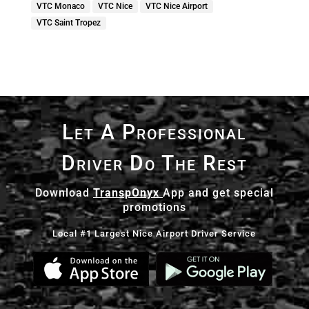
VTC Monaco
VTC Nice
VTC Nice Airport
VTC Saint Tropez
Let A Professional
Driver Do The Rest
Download
TranspOnyx
App and get special
promotions
Local #1 Largest Nice Airport Driver Service