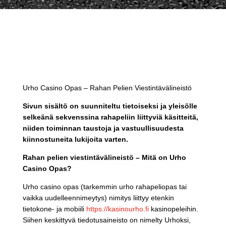
Urho Casino Opas – Rahan Pelien Viestintävälineistö
Sivun sisältö on suunniteltu tietoiseksi ja yleisölle
selkeänä sekvenssina rahapeliin liittyviä käsitteitä,
niiden toiminnan taustoja ja vastuullisuudesta
kiinnostuneita lukijoita varten.
Rahan pelien viestintävälineistö – Mitä on Urho
Casino Opas?
Urho casino opas (tarkemmin urho rahapeliopas tai
vaikka uudelleennimeytys) nimitys liittyy etenkin
tietokone- ja mobiili
https://kasinourho.fi
kasinopeleihin.
Siihen keskittyvä tiedotusaineisto on nimelty Urhoksi,