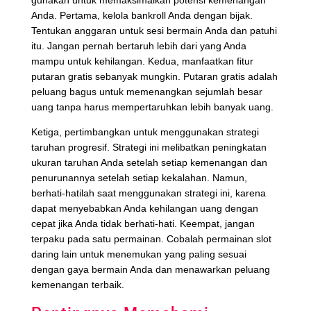
gunakan untuk memaksimalkan potensi kemenangan
Anda. Pertama, kelola bankroll Anda dengan bijak.
Tentukan anggaran untuk sesi bermain Anda dan patuhi
itu. Jangan pernah bertaruh lebih dari yang Anda
mampu untuk kehilangan. Kedua, manfaatkan fitur
putaran gratis sebanyak mungkin. Putaran gratis adalah
peluang bagus untuk memenangkan sejumlah besar
uang tanpa harus mempertaruhkan lebih banyak uang.
Ketiga, pertimbangkan untuk menggunakan strategi
taruhan progresif. Strategi ini melibatkan peningkatan
ukuran taruhan Anda setelah setiap kemenangan dan
penurunannya setelah setiap kekalahan. Namun,
berhati-hatilah saat menggunakan strategi ini, karena
dapat menyebabkan Anda kehilangan uang dengan
cepat jika Anda tidak berhati-hati. Keempat, jangan
terpaku pada satu permainan. Cobalah permainan slot
daring lain untuk menemukan yang paling sesuai
dengan gaya bermain Anda dan menawarkan peluang
kemenangan terbaik.