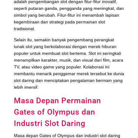
adalah pengembangan slot dengan fitur-fitur inovatif,
seperti putaran ganda, pengganda yang meningkat, dan
simbol yang berubah. Fitur-fitur ini menambah lapisan
kegembiraan dan strategi pada permainan slot
tradisional.
Selain itu, semakin banyak pengembang perangkat
lunak slot yang berkolaborasi dengan merek hiburan
populer untuk membuat slot bertema. Slot ini seringkali
menampilkan karakter, musik, dan visual dari film, acara
TV, atau video game yang populer. Kolaborasi ini
membantu menarik penggemar merek tersebut ke dunia
slot daring dan menciptakan pengalaman bermain yang
lebih imersif.
Masa Depan Permainan
Gates of Olympus dan
Industri Slot Daring
Masa depan Gates of Olympus dan industri slot daring