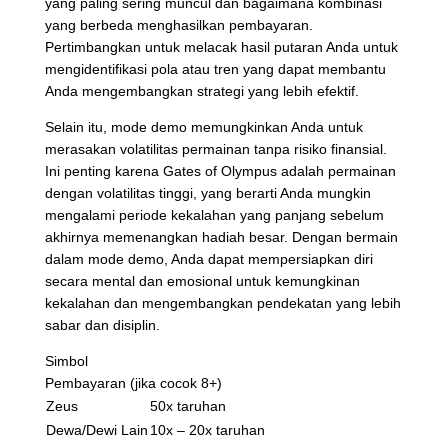
yang paling sering muncul dan bagaimana kombinasi
yang berbeda menghasilkan pembayaran.
Pertimbangkan untuk melacak hasil putaran Anda untuk
mengidentifikasi pola atau tren yang dapat membantu
Anda mengembangkan strategi yang lebih efektif.
Selain itu, mode demo memungkinkan Anda untuk
merasakan volatilitas permainan tanpa risiko finansial.
Ini penting karena Gates of Olympus adalah permainan
dengan volatilitas tinggi, yang berarti Anda mungkin
mengalami periode kekalahan yang panjang sebelum
akhirnya memenangkan hadiah besar. Dengan bermain
dalam mode demo, Anda dapat mempersiapkan diri
secara mental dan emosional untuk kemungkinan
kekalahan dan mengembangkan pendekatan yang lebih
sabar dan disiplin.
Simbol
Pembayaran (jika cocok 8+)
Zeus
50x taruhan
Dewa/Dewi Lain
10x – 20x taruhan