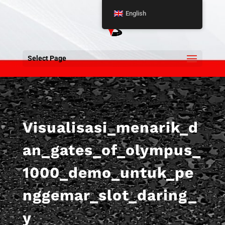
English
Select Page
Visualisasi_menarik_d
an_gates_of_olympus_
1000_demo_untuk_pe
nggemar_slot_daring_
y