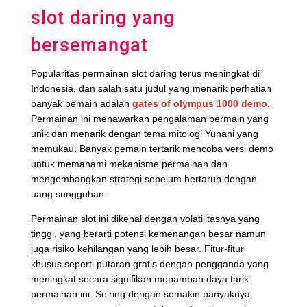
slot daring yang
bersemangat
Popularitas permainan slot daring terus meningkat di
Indonesia, dan salah satu judul yang menarik perhatian
banyak pemain adalah
gates of olympus 1000 demo
.
Permainan ini menawarkan pengalaman bermain yang
unik dan menarik dengan tema mitologi Yunani yang
memukau. Banyak pemain tertarik mencoba versi demo
untuk memahami mekanisme permainan dan
mengembangkan strategi sebelum bertaruh dengan
uang sungguhan.
Permainan slot ini dikenal dengan volatilitasnya yang
tinggi, yang berarti potensi kemenangan besar namun
juga risiko kehilangan yang lebih besar. Fitur-fitur
khusus seperti putaran gratis dengan pengganda yang
meningkat secara signifikan menambah daya tarik
permainan ini. Seiring dengan semakin banyaknya