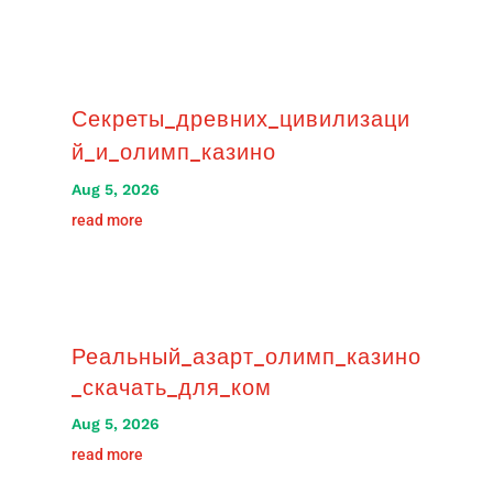
Секреты_древних_цивилизаци
й_и_олимп_казино
Aug 5, 2026
read more
Реальный_азарт_олимп_казино
_скачать_для_ком
Aug 5, 2026
read more