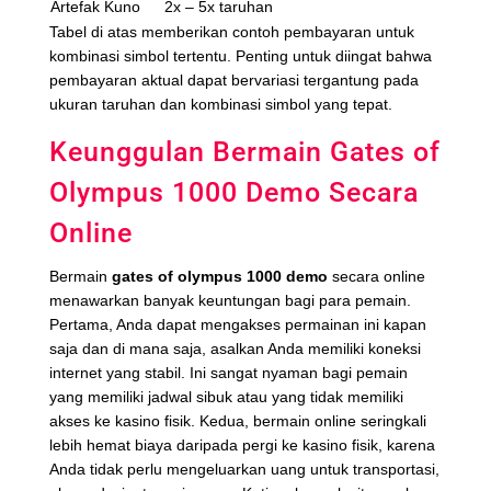
Artefak Kuno
2x – 5x taruhan
Tabel di atas memberikan contoh pembayaran untuk
kombinasi simbol tertentu. Penting untuk diingat bahwa
pembayaran aktual dapat bervariasi tergantung pada
ukuran taruhan dan kombinasi simbol yang tepat.
Keunggulan Bermain Gates of
Olympus 1000 Demo Secara
Online
Bermain
gates of olympus 1000 demo
secara online
menawarkan banyak keuntungan bagi para pemain.
Pertama, Anda dapat mengakses permainan ini kapan
saja dan di mana saja, asalkan Anda memiliki koneksi
internet yang stabil. Ini sangat nyaman bagi pemain
yang memiliki jadwal sibuk atau yang tidak memiliki
akses ke kasino fisik. Kedua, bermain online seringkali
lebih hemat biaya daripada pergi ke kasino fisik, karena
Anda tidak perlu mengeluarkan uang untuk transportasi,