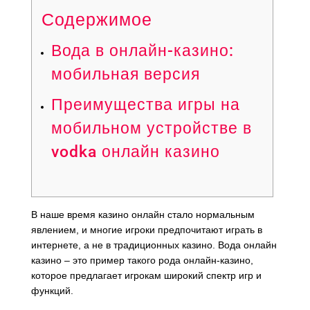
Содержимое
Вода в онлайн-казино:
мобильная версия
Преимущества игры на
мобильном устройстве в
vodka онлайн казино
В наше время казино онлайн стало нормальным
явлением, и многие игроки предпочитают играть в
интернете, а не в традиционных казино. Вода онлайн
казино – это пример такого рода онлайн-казино,
которое предлагает игрокам широкий спектр игр и
функций.