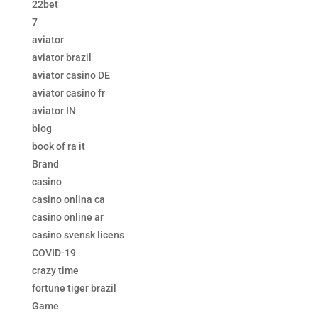
22bet
7
aviator
aviator brazil
aviator casino DE
aviator casino fr
aviator IN
blog
book of ra it
Brand
casino
casino onlina ca
casino online ar
casino svensk licens
COVID-19
crazy time
fortune tiger brazil
Game