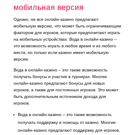
мобильная версия
Однако, не все онлайн-казино предлагают
мобильную версию, что может быть ограничивающим
фактором для игроков, которые предпочитают играть
на мобильных устройствах. Вода в онлайн-казино –
это возможность играть в любое время и из любого
места, но только если казино имеет мобильную
версию.
Вода в онлайн-казино – это также возможность
получать бонусы и участие в турнирах. Многие
онлайн-казино предлагают бонусы для новых
игроков, а также для постоянных игроков. Это может
быть дополнительным источником дохода для
игроков.
Вода в онлайн-казино – это также возможность
получать поддержку и помощь от казино. Многие
онлайн-казино предлагают поддержку для игроков,