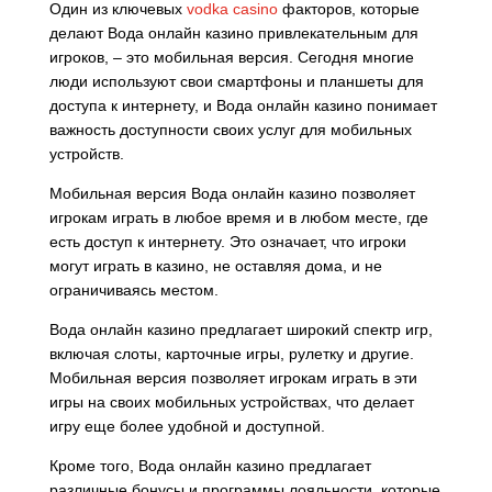
Один из ключевых
vodka casino
факторов, которые
делают Вода онлайн казино привлекательным для
игроков, – это мобильная версия. Сегодня многие
люди используют свои смартфоны и планшеты для
доступа к интернету, и Вода онлайн казино понимает
важность доступности своих услуг для мобильных
устройств.
Мобильная версия Вода онлайн казино позволяет
игрокам играть в любое время и в любом месте, где
есть доступ к интернету. Это означает, что игроки
могут играть в казино, не оставляя дома, и не
ограничиваясь местом.
Вода онлайн казино предлагает широкий спектр игр,
включая слоты, карточные игры, рулетку и другие.
Мобильная версия позволяет игрокам играть в эти
игры на своих мобильных устройствах, что делает
игру еще более удобной и доступной.
Кроме того, Вода онлайн казино предлагает
различные бонусы и программы лояльности, которые