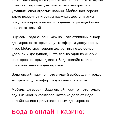
помогают игрокам увеличить свои выигрыши и
улучшить свои игровые навыки. Мобильная версия
также позволяет игрокам получать доступ к этим
бонусам и программам, что делает игру еще более
привлекательной.
В целом, Вода онлайн казино – это отличный выбор
для игроков, которые ищут комфорт и доступность в
игре. Мобильная версия делает игру еще более
удобной и доступной, и это только один из многих
факторов, которые делают Вода онлайн казино
привлекательным для игроков.
Вода онлайн казино – это лучший выбор для игроков,
которые ищут комфорт и доступность в игре.
Мобильная версия Вода онлайн казино – это только
один из многих факторов, которые делают Вода
онлайн казино привлекательным для игроков.
Вода в онлайн-казино: