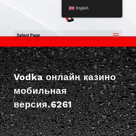
English
Select Page
Vodka онлайн казино
мобильная
версия.6261