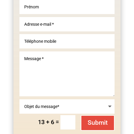
=
13 + 6
Submit