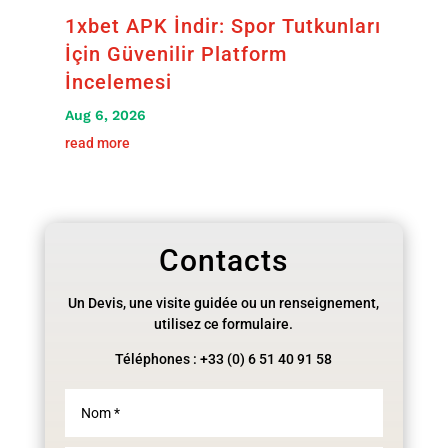
1xbet APK İndir: Spor Tutkunları
İçin Güvenilir Platform
İncelemesi
Aug 6, 2026
read more
Contacts
Un Devis, une visite guidée ou un renseignement,
utilisez ce formulaire.
Téléphones : +33 (0) 6 51 40 91 58