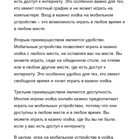
есть доступ к интернету. Это особенно важно для тех,
кто имеет плотный график и не может играть на
компьютере. Вход в казино vodka на мобильном
устройстве – это возможность играть в любое время и
в любом месте.
Вторым преимуществом является удобство.
Мобильные устройства позволяют играть в казино
vodka с любого места, не оставляя вас на месте. Вы
можете играть, сидя на обеденном столе, на пляже
или в любом другом месте, где есть доступ к
интернету. Это особенно удобно для тех, кто имеет
свободное время и хочет играть в казино vodka.
Третьим преимуществом является доступность.
Многие игроки vodka онлайн казино предпочитают
играть на мобильных устройствах, потому что они
доступны в любом месте и в любое время. Вы
можете играть в казино vodka, где бы вы не были,
если у вас есть доступ к интернету.
В целом, игра на мобильном устройстве в vodka