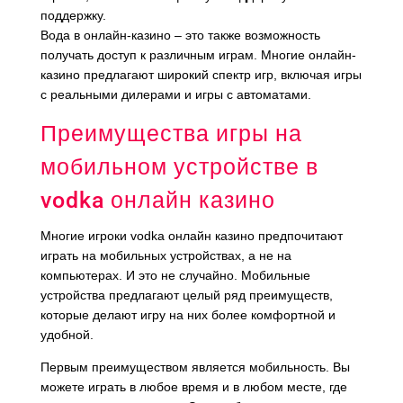
поддержку.
Вода в онлайн-казино – это также возможность
получать доступ к различным играм. Многие онлайн-
казино предлагают широкий спектр игр, включая игры
с реальными дилерами и игры с автоматами.
Преимущества игры на
мобильном устройстве в
vodka онлайн казино
Многие игроки vodka онлайн казино предпочитают
играть на мобильных устройствах, а не на
компьютерах. И это не случайно. Мобильные
устройства предлагают целый ряд преимуществ,
которые делают игру на них более комфортной и
удобной.
Первым преимуществом является мобильность. Вы
можете играть в любое время и в любом месте, где