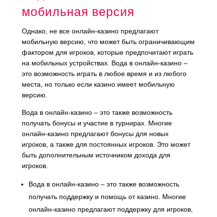
мобильная версия
Однако, не все онлайн-казино предлагают
мобильную версию, что может быть ограничивающим
фактором для игроков, которые предпочитают играть
на мобильных устройствах. Вода в онлайн-казино –
это возможность играть в любое время и из любого
места, но только если казино имеет мобильную
версию.
Вода в онлайн-казино – это также возможность
получать бонусы и участие в турнирах. Многие
онлайн-казино предлагают бонусы для новых
игроков, а также для постоянных игроков. Это может
быть дополнительным источником дохода для
игроков.
Вода в онлайн-казино – это также возможность
получать поддержку и помощь от казино. Многие
онлайн-казино предлагают поддержку для игроков,