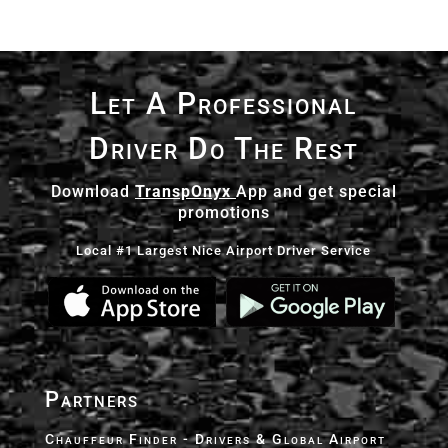
Let A Professional
Driver Do The Rest
Download
TranspOnyx
App and get special
promotions
Local #1 Largest Nice Airport Driver Service
Partners
Chauffeur Finder - Drivers & Global Airport