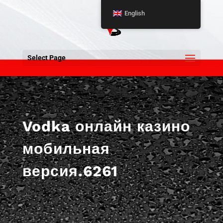
English
Select Page
Vodka онлайн казино
мобильная
версия.6261