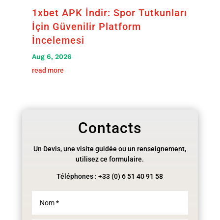
1xbet APK İndir: Spor Tutkunları
İçin Güvenilir Platform
İncelemesi
Aug 6, 2026
read more
Contacts
Un Devis, une visite guidée ou un renseignement,
utilisez ce formulaire.
Téléphones : +33 (0) 6 51 40 91 58