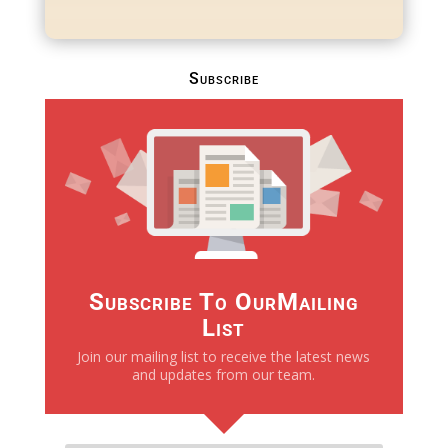
Subscribe
Subscribe To OurMailing
List
Join our mailing list to receive the latest news
and updates from our team.