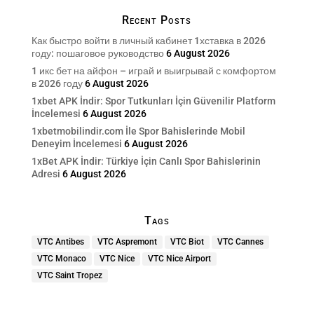
Recent Posts
Как быстро войти в личный кабинет 1хставка в 2026
году: пошаговое руководство
6 August 2026
1 икс бет на айфон – играй и выигрывай с комфортом
в 2026 году
6 August 2026
1xbet APK İndir: Spor Tutkunları İçin Güvenilir Platform
İncelemesi
6 August 2026
1xbetmobilindir.com İle Spor Bahislerinde Mobil
Deneyim İncelemesi
6 August 2026
1xBet APK İndir: Türkiye İçin Canlı Spor Bahislerinin
Adresi
6 August 2026
Tags
VTC Antibes
VTC Aspremont
VTC Biot
VTC Cannes
VTC Monaco
VTC Nice
VTC Nice Airport
VTC Saint Tropez