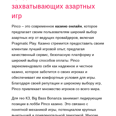
захватывающих азартных
игр
Pinco – это современное
казино онлайн
, которое
предлагает своим пользователям широкий выбор
азартных игр от ведущих провайдеров, включая
Pragmatic Play. Казино стремится предоставить своим
клиентам лучший игровой опыт, предлагая
качественный сервис, безопасную платформу и
широкий выбор способов оплаты. Pinco
зарекомендовало себя как надежное и честное
казино, которое заботится о своих игроках и
обеспечивает им комфортные условия для игры.
Благодаря своей репутации и широкому выбору игр,
Pinco привлекает множество игроков со всего мира.
Для гео КЗ, Big Bass Bonanza занимает лидирующие
позиции в лобби Pinco казино. Это связано с
понятной механикой игры, потенциалом крупных
выигрышей и привлекательной тематикой. Многие