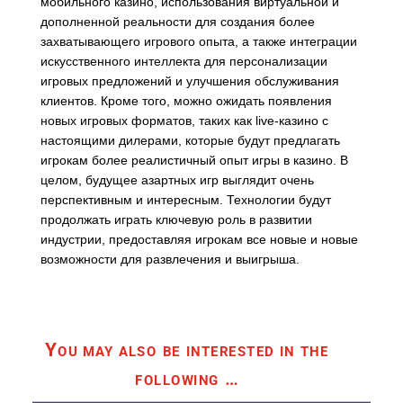
мобильного казино, использования виртуальной и
дополненной реальности для создания более
захватывающего игрового опыта, а также интеграции
искусственного интеллекта для персонализации
игровых предложений и улучшения обслуживания
клиентов. Кроме того, можно ожидать появления
новых игровых форматов, таких как live-казино с
настоящими дилерами, которые будут предлагать
игрокам более реалистичный опыт игры в казино. В
целом, будущее азартных игр выглядит очень
перспективным и интересным. Технологии будут
продолжать играть ключевую роль в развитии
индустрии, предоставляя игрокам все новые и новые
возможности для развлечения и выигрыша.
You may also be interested in the
following
…