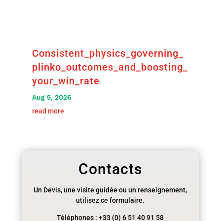
Consistent_physics_governing_
plinko_outcomes_and_boosting_
your_win_rate
Aug 5, 2026
read more
Contacts
Un Devis, une visite guidée ou un renseignement,
utilisez ce formulaire.
Téléphones : +33 (0) 6 51 40 91 58