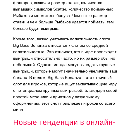
факторов, включая размер ставки, количество
выпавших символов Scatter, количество пойманных
Рыбаков и множитель бонуса. Чем выше размер
ставки и чем больше Рыбаков удается поймать, тем
больше будет выигрыш.
Кроме того, важно учитывать волатильность слота.
Big Bass Bonanza относится к слотам со средней
волатильностью. Это означает, что в игре происходят
выигрыши относительно часто, но их размер обычно
небольшой. Однако, иногда могут выпадать крупные
выигрыши, которые могут значительно увеличить ваш
баланс. В целом, Big Bass Bonanza – это отличный
слот для игроков, которые ищут захватывающую игру
с потенциалом крупных выигрышей. Благодаря своей
простой механике и приятному визуальному
оформлению, этот слот привлекает игроков со всего
мира.
Новые тенденции в онлайн-