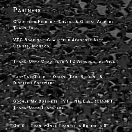
Partners
Chauffeur Finder - Drivers & Global Airport
Transfers
VTC Booking - Chauffeur Aéroport Nice,
Cannes, Monaco
TranspOnyx Chauffeur VTC Aéroport de Nice
EasyTaxiOffice - Online Taxi Booking &
Dispatch Software
Google My Business - VTC NICE AEROPORT -
TranspOnyx Transfers
Google TranspOnyx Transfers Business Site