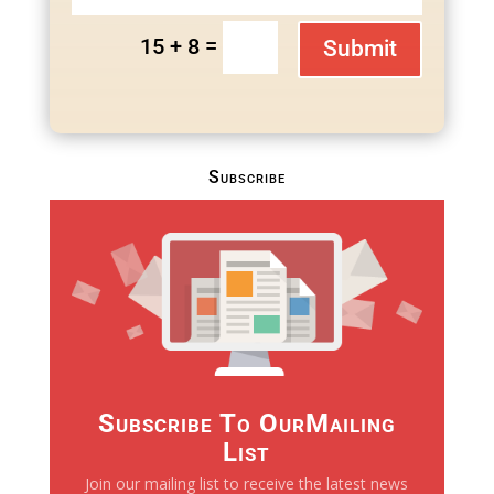
=
15 + 8
Submit
Subscribe
Subscribe To OurMailing
List
Join our mailing list to receive the latest news