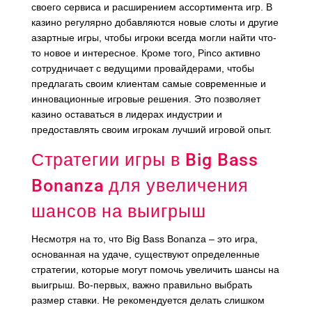
своего сервиса и расширением ассортимента игр. В
казино регулярно добавляются новые слоты и другие
азартные игры, чтобы игроки всегда могли найти что-
то новое и интересное. Кроме того, Pinco активно
сотрудничает с ведущими провайдерами, чтобы
предлагать своим клиентам самые современные и
инновационные игровые решения. Это позволяет
казино оставаться в лидерах индустрии и
предоставлять своим игрокам лучший игровой опыт.
Стратегии игры в Big Bass
Bonanza для увеличения
шансов на выигрыш
Несмотря на то, что Big Bass Bonanza – это игра,
основанная на удаче, существуют определенные
стратегии, которые могут помочь увеличить шансы на
выигрыш. Во-первых, важно правильно выбрать
размер ставки. Не рекомендуется делать слишком