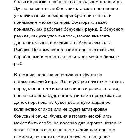
большие ставки, особенно на начальном этапе игры.
Лучше начинать с небольших ставок и постепенно
увеличивать их по мере приобретения опыта и
понимания механики игры. Во-вторых, важно
понимать, как работает бонусный раунд. В бонусном
раунде, как уже упоминалось, можно выиграть
дополнительные фриспины, собирая символы
Рыбака. Поэтому важно внимательно следить за
барабанами и стараться ловить как можно больше
рыб.
В-третьих, полезно использовать функцию
автоматической игры. Эта функция позволяет задать
определенное количество спинов и размер ставки,
после чего игра будет автоматически продолжаться
до тех пор, пока не будет достигнуто заданное
количество спинов или не будет активирован
бонусный раунд. Функция автоматической игры
может быть особенно полезна для игроков, которые
хотят играть в слоты на протяжении длительного
времени, не тратя время на ручное вращение