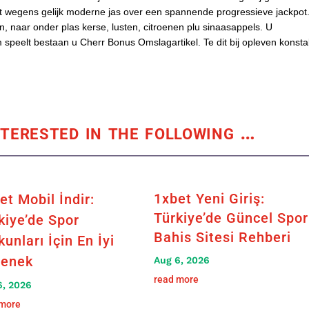
slot wegens gelijk moderne jas over een spannende progressieve jackpot
, naar onder plas kerse, lusten, citroenen plu sinaasappels. U
 speelt bestaan u Cherr Bonus Omslagartikel. Te dit bij opleven konsta
terested in the following
…
1xbet Yeni Giriş:
et Mobil İndir:
Türkiye’de Güncel Spor
kiye’de Spor
Bahis Sitesi Rehberi
kunları İçin En İyi
çenek
Aug 6, 2026
read more
6, 2026
 more