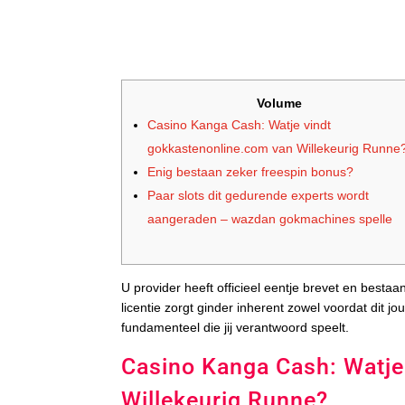
Volume
Casino Kanga Cash: Watje vindt
gokkastenonline.com van Willekeurig Runne
Enig bestaan zeker freespin bonus?
Paar slots dit gedurende experts wordt
aangeraden – wazdan gokmachines spelle
U provider heeft officieel eentje brevet en besta
licentie zorgt ginder inherent zowel voordat dit j
fundamenteel die jij verantwoord speelt.
Casino Kanga Cash: Watje
Willekeurig Runne?