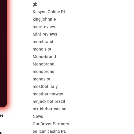
gb
Kasyno Online PL
king johnnie
mini-review
Mini-reviews
mombrand
mono slot
Mono-brand
Monobrand
monobrend
monoslot
mostbet italy
mostbet norway
mr jack bet brazil
mx-bbrbet-casino
eel
News
Our Driver Partners
pelican casino PL
ef