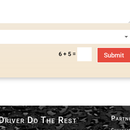
=
6 + 5
Submit
Partn
Driver Do The Rest
Chauffeu