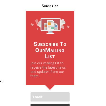
Subscribe
Subscribe To
OurMailing
List
Join our mailing list to
receive the latest news
and updates from our
team.
ct