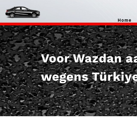
Home
Voor Wazdan aa
wegens Türkiy