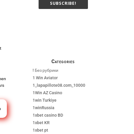
SUBSCRIBE!
We only send necessay
emails, no Spams !
t
Categories
! Без рубрики
1 Win Aviator
jnen
1_lapapillote08.com_10000
ars
1Win AZ Casino
1win Turkiye
1winRussia
1xbet casino BD
1xbet KR
1xbet pt