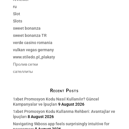
ru
Slot
Slots
sweet bonanza
sweet bonanza TR
verde casino romania
vulkan vegas germany
www.stiledo.pl_plakaty
Пролив сетки
сателлиты
Recent Posts
1xbet Promosyon Kodu Nasıl Kullanılır? Güncel
Kampanyalar ve İpuçları
9 August 2026
1xbet Promosyon Kodu Kullanma Rehberi: Avantajlar ve
İpuçları
8 August 2026
Navigating 9kboss app feels surprisingly intuitive for