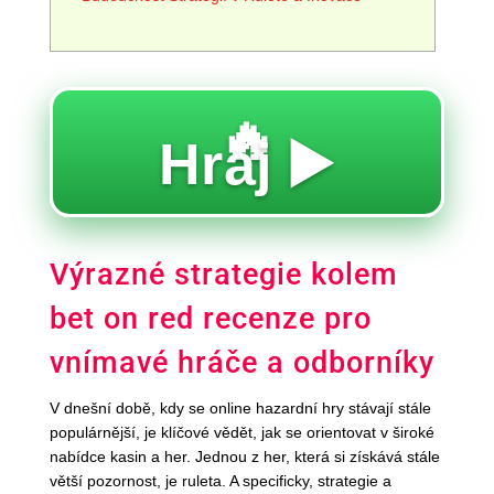
🔥
Hraj ▶️
Výrazné strategie kolem
bet on red recenze pro
vnímavé hráče a odborníky
V dnešní době, kdy se online hazardní hry stávají stále
populárnější, je klíčové vědět, jak se orientovat v široké
nabídce kasin a her. Jednou z her, která si získává stále
větší pozornost, je ruleta. A specificky, strategie a