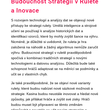
Budoucnost Strategií v Ruletě
a Inovace
S rozvojem technologií a analýzy dat se objevují nové
přístupy ke strategii rulety. Umělá inteligence a strojové
učení se používají k analýze historických dat a
identifikaci vzorců, které by mohly zvýšit šance na výhru.
Nicméně, je důležité si uvědomit, že ruleta je hra
založená na náhodě a žádný algoritmus nemůže zaručit
výhru. Budoucnost strategií v ruletě pravděpodobně
spočívá v kombinaci tradičních strategií s novými
technologiemi a datovou analýzou. Důležitá bude také
schopnost hráčů adaptovat se na měnící se podmínky a
učit se z vlastních chyb.
Je také pravděpodobné, že se objeví nové varianty
rulety, které budou nabízet nové sázkové možnosti a
strategie. Kasina budou neustále inovovat a hledat nové
způsoby, jak přilákat hráče a zvýšit své zisky. Hráči
budou muset být připraveni se těmto změnám