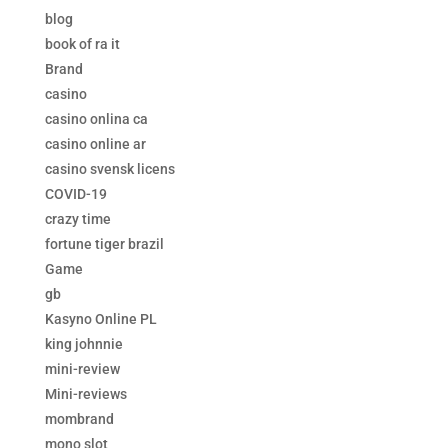
blog
book of ra it
Brand
casino
casino onlina ca
casino online ar
casino svensk licens
COVID-19
crazy time
fortune tiger brazil
Game
gb
Kasyno Online PL
king johnnie
mini-review
Mini-reviews
mombrand
mono slot