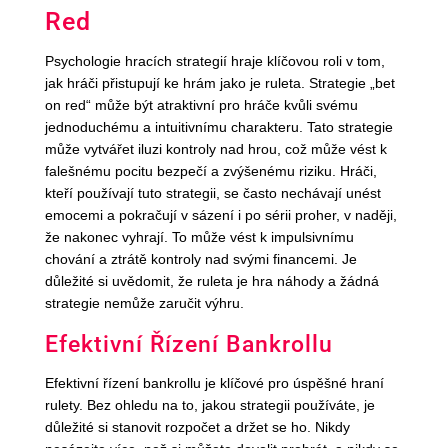
Red
Psychologie hracích strategií hraje klíčovou roli v tom,
jak hráči přistupují ke hrám jako je ruleta. Strategie „bet
on red“ může být atraktivní pro hráče kvůli svému
jednoduchému a intuitivnímu charakteru. Tato strategie
může vytvářet iluzi kontroly nad hrou, což může vést k
falešnému pocitu bezpečí a zvýšenému riziku. Hráči,
kteří používají tuto strategii, se často nechávají unést
emocemi a pokračují v sázení i po sérii proher, v naději,
že nakonec vyhrají. To může vést k impulsivnímu
chování a ztrátě kontroly nad svými financemi. Je
důležité si uvědomit, že ruleta je hra náhody a žádná
strategie nemůže zaručit výhru.
Efektivní Řízení Bankrollu
Efektivní řízení bankrollu je klíčové pro úspěšné hraní
rulety. Bez ohledu na to, jakou strategii používáte, je
důležité si stanovit rozpočet a držet se ho. Nikdy