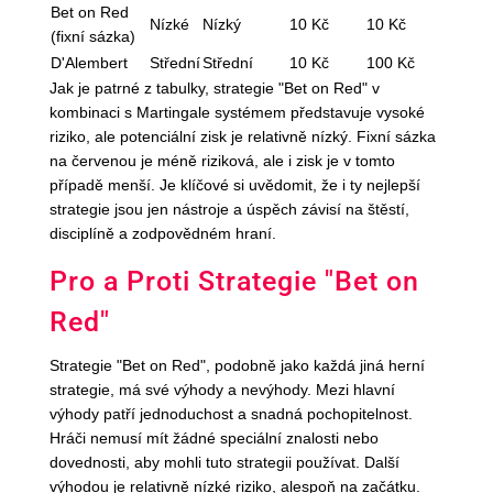
Bet on Red
Nízké
Nízký
10 Kč
10 Kč
(fixní sázka)
D'Alembert
Střední
Střední
10 Kč
100 Kč
Jak je patrné z tabulky, strategie "Bet on Red" v
kombinaci s Martingale systémem představuje vysoké
riziko, ale potenciální zisk je relativně nízký. Fixní sázka
na červenou je méně riziková, ale i zisk je v tomto
případě menší. Je klíčové si uvědomit, že i ty nejlepší
strategie jsou jen nástroje a úspěch závisí na štěstí,
disciplíně a zodpovědném hraní.
Pro a Proti Strategie "Bet on
Red"
Strategie "Bet on Red", podobně jako každá jiná herní
strategie, má své výhody a nevýhody. Mezi hlavní
výhody patří jednoduchost a snadná pochopitelnost.
Hráči nemusí mít žádné speciální znalosti nebo
dovednosti, aby mohli tuto strategii používat. Další
výhodou je relativně nízké riziko, alespoň na začátku.