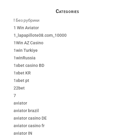
Categories
! Без рубрики
1 Win Aviator
1_lapapillote08.com_10000
1Win AZ Casino
1win Turkiye
1winRussia
1xbet casino BD
1xbet KR
1xbet pt
22bet
7
aviator
aviator brazil
aviator casino DE
aviator casino fr
aviator IN