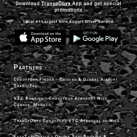
Download
TranspOnyx
App and get special
promotions
Local #1 Largest Nice Airport Driver Service
Partners
Chauffeur Finder - Drivers & Global Airport
Transfers
VTC Booking - Chauffeur Aéroport Nice,
Cannes, Monaco
TranspOnyx Chauffeur VTC Aéroport de Nice
EasyTaxiOffice - Online Taxi Booking &