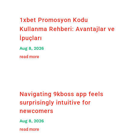
1xbet Promosyon Kodu
Kullanma Rehberi: Avantajlar ve
İpuçları
Aug 8, 2026
read more
Navigating 9kboss app feels
surprisingly intuitive for
newcomers
Aug 8, 2026
read more