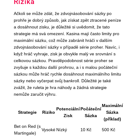
Rizika
Ačkoli se může zdát, že zdvojnásobování sázky po
prohře je dobrý způsob, jak získat zpět ztracené peníze
a dosáhnout zisku, je důležité si uvědomit, že tato
strategie má svá omezení. Kasina mají často limity pro
maximální sázku, což může zabránit hráči v dalším
zdvojnásobování sázky v případě série proher. Navíc, i
když hráč vyhraje, zisk je obvykle malý ve srovnání s
celkovou sázkou. Pravděpodobnost série proher se
zvyšuje s každou další prohrou, a i s malou počáteční
sázkou může hráč rychle dosáhnout maximálního limitu
sázky nebo vyčerpat svůj bankroll. Důležité je také
zvážit, že ruleta je hra náhody a žádná strategie
nemůže zaručit výhru.
Maximální
Potenciální
Počáteční
Strategie
Riziko
Sázka
Zisk
Sázka
(příklad)
Bet on Red (s
Vysoké
Nízký
10 Kč
500 Kč
Martingale)