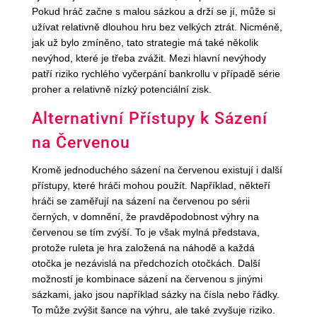
Pokud hráč začne s malou sázkou a drží se jí, může si
užívat relativně dlouhou hru bez velkých ztrát. Nicméně,
jak už bylo zmíněno, tato strategie má také několik
nevýhod, které je třeba zvážit. Mezi hlavní nevýhody
patří riziko rychlého vyčerpání bankrollu v případě série
proher a relativně nízký potenciální zisk.
Alternativní Přístupy k Sázení
na Červenou
Kromě jednoduchého sázení na červenou existují i další
přístupy, které hráči mohou použít. Například, někteří
hráči se zaměřují na sázení na červenou po sérii
černých, v domnění, že pravděpodobnost výhry na
červenou se tím zvýší. To je však mylná představa,
protože ruleta je hra založená na náhodě a každá
otočka je nezávislá na předchozích otočkách. Další
možností je kombinace sázení na červenou s jinými
sázkami, jako jsou například sázky na čísla nebo řádky.
To může zvýšit šance na výhru, ale také zvyšuje riziko.