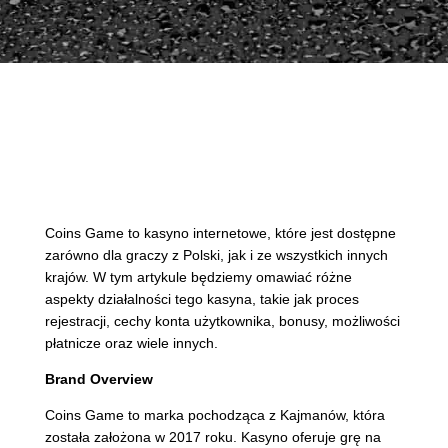
Coins Game to kasyno internetowe, które jest dostępne
zarówno dla graczy z Polski, jak i ze wszystkich innych
krajów. W tym artykule będziemy omawiać różne
aspekty działalności tego kasyna, takie jak proces
rejestracji, cechy konta użytkownika, bonusy, możliwości
płatnicze oraz wiele innych.
Brand Overview
Coins Game to marka pochodząca z Kajmanów, która
została założona w 2017 roku. Kasyno oferuje grę na