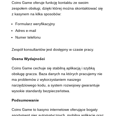
Coins Game oferuje funkcję kontaktu ze swoim
zespołem obsługi, dzięki której można skontaktować się
z kasynem na kilka sposobów:
Formularz weryfikacyjny
Adres e-mail
Numer telefonu
Zespół konsultantów jest dostępny w czasie pracy.
Ocena Wydajności
Coins Game cechuje się stabilną aplikacją i szybką
obsługę gracza. Baza danych na których pracujemy nie
ma problemów z wykorzystaniem naszego
narzędziowego kodu, a system rozwojowy gwarantuje
wysokie standardy bezpieczeństwa.
Podsumowanie
Coins Game to kasyno internetowe oferujące bogaty
asortyment gier automatycznych, mobilną aplikację oraz