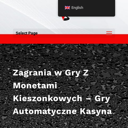
English
Select Page
Zagrania w Gry Z
Monetami
Kieszonkowych – Gry
Automatyczne Kasyna