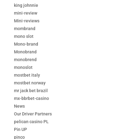
king johnnie
mini-review
Mini-reviews
mombrand
mono slot
Mono-brand
Monobrand
monobrend
monoslot
mostbet italy
mostbet norway
mr jack bet brazil
mx-bbrbet-casino
News
Our Driver Partners
pelican casino PL
Pin UP
pinco