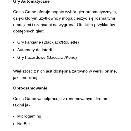
Gry Automatyczne
Coins Game oferuje bogaty wybór gier automatycznych,
dzięki którym użytkownicy mogą cieszyć się rozmaitymi
emocjami i szansami na wygraną. Oto kilka przykładów
dostępnych gier:
Gry karciane (Blackjack/Roulette)
Automaty do loterii
Gry hazardowe (Baccarat/Keno)
Większość z nich jest dostępna zarówno w wersji online,
jak i mobilnej.
Oprogramowanie
Coins Game współpracuje z renomowanymi firmami,
takimi jak:
Microgaming
NetEnt