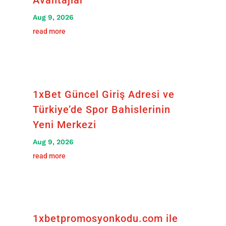
Avantajlar
Aug 9, 2026
read more
1xBet Güncel Giriş Adresi ve
Türkiye’de Spor Bahislerinin
Yeni Merkezi
Aug 9, 2026
read more
1xbetpromosyonkodu.com ile