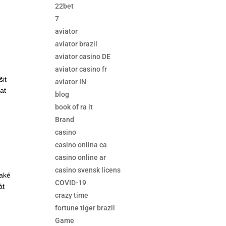
22bet
7
aviator
aviator brazil
aviator casino DE
aviator casino fr
šit
aviator IN
at
blog
book of ra it
Brand
casino
casino onlina ca
casino online ar
casino svensk licens
také
COVID-19
át
crazy time
fortune tiger brazil
Game