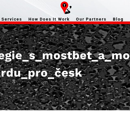
Services
How Does It Work
Our Partners
Blog
tegie_s_mostbet_a_mo
ardu_pro_česk