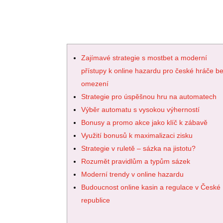
Zajímavé strategie s mostbet a moderní
přístupy k online hazardu pro české hráče b
omezení
Strategie pro úspěšnou hru na automatech
Výběr automatu s vysokou výherností
Bonusy a promo akce jako klíč k zábavě
Využití bonusů k maximalizaci zisku
Strategie v ruletě – sázka na jistotu?
Rozumět pravidlům a typům sázek
Moderní trendy v online hazardu
Budoucnost online kasin a regulace v České
republice