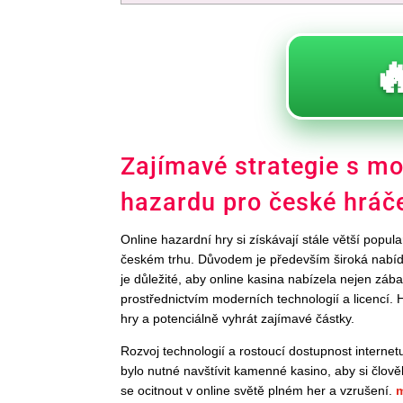

Zajímavé strategie s mo
hazardu pro české hráč
Online hazardní hry si získávají stále větší popul
českém trhu. Důvodem je především široká nabídka
je důležité, aby online kasina nabízela nejen záb
prostřednictvím moderních technologií a licencí.
hry a potenciálně vyhrát zajímavé částky.
Rozvoj technologií a rostoucí dostupnost interne
bylo nutné navštívit kamenné kasino, aby si člově
se ocitnout v online světě plném her a vzrušení.