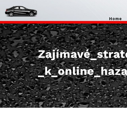
Home
Zajímavé_stra
_k_online_haz