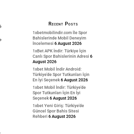
Recent Posts
é
1xbetmobilindir.com İle Spor
Bahislerinde Mobil Deneyim
e
İncelemesi
6 August 2026
1xBet APK İndir: Türkiye İçin
Canlı Spor Bahislerinin Adresi
6
August 2026
1xbet Mobil İndir Android:
Türkiye’de Spor Tutkunları İçin
En İyi Seçenek
6 August 2026
1xbet Mobil İndir: Türkiye’de
Spor Tutkunları İçin En İyi
Seçenek
6 August 2026
1xbet Yeni Giriş: Türkiye’de
Güncel Spor Bahis Sitesi
Rehberi
6 August 2026