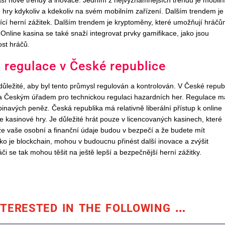
náší nové trendy a inovace. Jedním z nejvýznamnějších trendů je mobiln
 hry kdykoliv a kdekoliv na svém mobilním zařízení. Dalším trendem je
cující herní zážitek. Dalším trendem je kryptoměny, které umožňují hráč
line kasina se také snaží integrovat prvky gamifikace, jako jsou
ost hráčů.
 regulace v České republice
 důležité, aby byl tento průmysl regulován a kontrolován. V České repub
í a Českým úřadem pro technickou regulaci hazardních her. Regulace m
pinavých peněz. Česká republika má relativně liberální přístup k online
 kasinové hry. Je důležité hrát pouze v licencovaných kasinech, které
 že vaše osobní a finanční údaje budou v bezpečí a že budete mít
ko je blockchain, mohou v budoucnu přinést další inovace a zvýšit
i se tak mohou těšit na ještě lepší a bezpečnější herní zážitky.
terested in the following
…