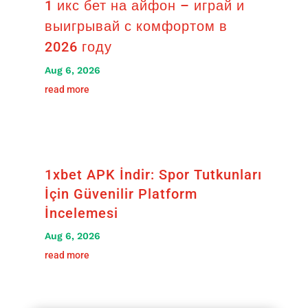
1 икс бет на айфон – играй и
выигрывай с комфортом в
2026 году
Aug 6, 2026
read more
1xbet APK İndir: Spor Tutkunları
İçin Güvenilir Platform
İncelemesi
Aug 6, 2026
read more