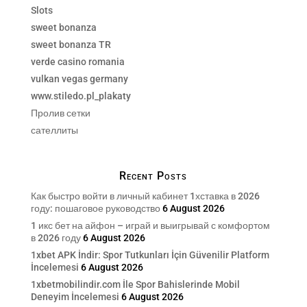
Slots
sweet bonanza
sweet bonanza TR
verde casino romania
vulkan vegas germany
www.stiledo.pl_plakaty
Пролив сетки
сателлиты
Recent Posts
Как быстро войти в личный кабинет 1хставка в 2026
году: пошаговое руководство
6 August 2026
1 икс бет на айфон – играй и выигрывай с комфортом
в 2026 году
6 August 2026
1xbet APK İndir: Spor Tutkunları İçin Güvenilir Platform
İncelemesi
6 August 2026
1xbetmobilindir.com İle Spor Bahislerinde Mobil
Deneyim İncelemesi
6 August 2026