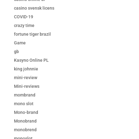
casino svensk licens
COVID-19
crazy time
fortune tiger brazil
Game
gb
Kasyno Online PL
king johnnie
mini-review
Mini-reviews
mombrand
mono slot
Mono-brand
Monobrand
monobrend
monoslot